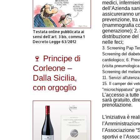
medici, infermier
dell’Azienda sani
assicureranno una
prevenzione, tra
(mammografia co
generazione); 2. 
Testata online pubblicata ai
distribuzione del
sensi dell'art. 3 bis, comma 1
Decreto Legge 63/2012
nelle feci;
3. Screening Pap Test
Screening del diabete
🍷 Principe di
cardiologico; 6. Pre
Corleone –
(visita pneumologica 
Screening del melanom
Dalla Sicilia,
11. Servizi all'utenz
15. Il camper dei vete
con orgoglio
"microchippatura" gra
L’accesso a tutt
sarà gratuito, dir
prenotazione.
L’iniziativa è re
l’Amministrazione
l’Associazione “
sportivi e l’Asso