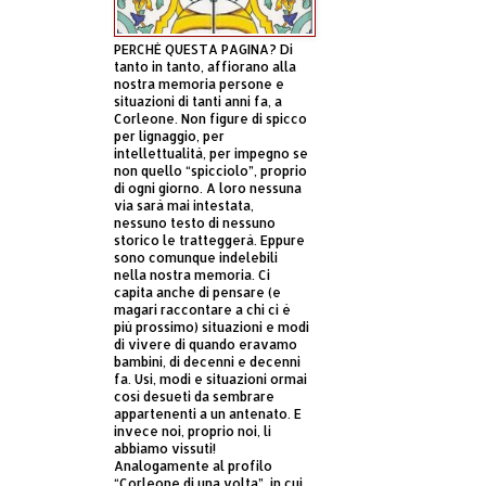
PERCHÈ QUESTA PAGINA? Di
tanto in tanto, affiorano alla
nostra memoria persone e
situazioni di tanti anni fa, a
Corleone. Non figure di spicco
per lignaggio, per
intellettualità, per impegno se
non quello “spicciolo”, proprio
di ogni giorno. A loro nessuna
via sarà mai intestata,
nessuno testo di nessuno
storico le tratteggerà. Eppure
sono comunque indelebili
nella nostra memoria. Ci
capita anche di pensare (e
magari raccontare a chi ci è
più prossimo) situazioni e modi
di vivere di quando eravamo
bambini, di decenni e decenni
fa. Usi, modi e situazioni ormai
così desueti da sembrare
appartenenti a un antenato. E
invece noi, proprio noi, li
abbiamo vissuti!
Analogamente al profilo
“Corleone di una volta”, in cui