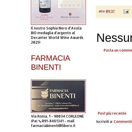
alle
09:37
Il nostro Sophia Nero d’Avola
BIO medaglia d’argento al
Nessu
Decanter World Wine Awards
2025!
Posta un comm
FARMACIA
BINENTI
Post più recente
Via Roma, 1 - 90034 CORLEONE
(Pa) 📞091-8461341 - mail
Iscriviti a:
Commenti 
farmaciabinenti@libero.it