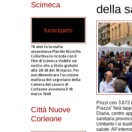
Scimeca
della s
78 anni fa la mafia
assassinava Placido Rizzotto.
Collettiva lo ricorda con il
film di Scimeca Visibile sul
nostro sito a titolo gratuito
alle 20:30 del 10 marzo. Per
non dimenticare l’uccisione
mafiosa del segretario della
Camera del Lavoro di
Corleone avvenuta il 10
marzo 1948
Prizzi con 3.672 
Città Nuove
Piazza” farà tap
Diana, centro app
Corleone
sanitaria provinc
Umberto I si tras
salute. All’inter