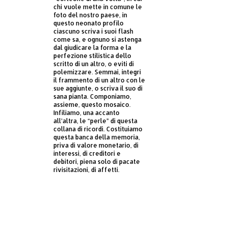
chi vuole mette in comune le
foto del nostro paese, in
questo neonato profilo
ciascuno scriva i suoi flash
come sa, e ognuno si astenga
dal giudicare la forma e la
perfezione stilistica dello
scritto di un altro, o eviti di
polemizzare. Semmai, integri
il frammento di un altro con le
sue aggiunte, o scriva il suo di
sana pianta. Componiamo,
assieme, questo mosaico.
Infiliamo, una accanto
all’altra, le “perle” di questa
collana di ricordi. Costituiamo
questa banca della memoria,
priva di valore monetario, di
interessi, di creditori e
debitori, piena solo di pacate
rivisitazioni, di affetti.