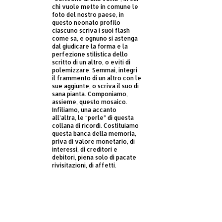
chi vuole mette in comune le
foto del nostro paese, in
questo neonato profilo
ciascuno scriva i suoi flash
come sa, e ognuno si astenga
dal giudicare la forma e la
perfezione stilistica dello
scritto di un altro, o eviti di
polemizzare. Semmai, integri
il frammento di un altro con le
sue aggiunte, o scriva il suo di
sana pianta. Componiamo,
assieme, questo mosaico.
Infiliamo, una accanto
all’altra, le “perle” di questa
collana di ricordi. Costituiamo
questa banca della memoria,
priva di valore monetario, di
interessi, di creditori e
debitori, piena solo di pacate
rivisitazioni, di affetti.