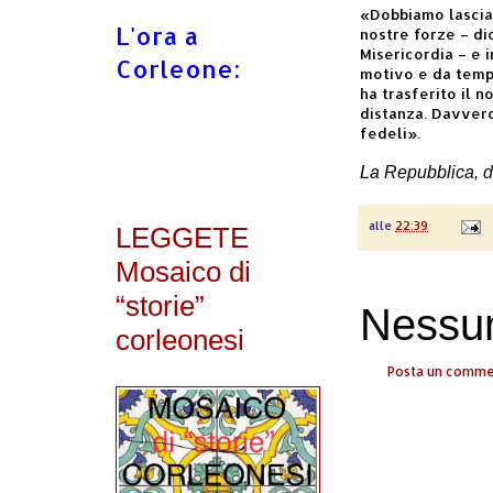
«Dobbiamo lasciar
L'ora a
nostre forze – di
Misericordia – e 
Corleone:
motivo e da tempo
ha trasferito il n
distanza. Davvero
fedeli».
La Repubblica, 
alle
22:39
LEGGETE
Mosaico di
“storie”
Nessu
corleonesi
Posta un comm