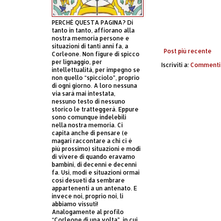
PERCHÈ QUESTA PAGINA? Di
tanto in tanto, affiorano alla
nostra memoria persone e
situazioni di tanti anni fa, a
Post più recente
Corleone. Non figure di spicco
per lignaggio, per
Iscriviti a:
Commenti 
intellettualità, per impegno se
non quello “spicciolo”, proprio
di ogni giorno. A loro nessuna
via sarà mai intestata,
nessuno testo di nessuno
storico le tratteggerà. Eppure
sono comunque indelebili
nella nostra memoria. Ci
capita anche di pensare (e
magari raccontare a chi ci è
più prossimo) situazioni e modi
di vivere di quando eravamo
bambini, di decenni e decenni
fa. Usi, modi e situazioni ormai
così desueti da sembrare
appartenenti a un antenato. E
invece noi, proprio noi, li
abbiamo vissuti!
Analogamente al profilo
“Corleone di una volta”, in cui