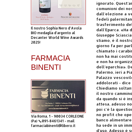
ignorato. Quest’a
comunioni dei nos
dall’elezione a v
fedeli palermitan
trasferimento del
Il nostro Sophia Nero d’Avola
dall’Eparca. «Ha 
BIO medaglia d’argento al
Giuseppe Sciascia
Decanter World Wine Awards
stiamo, è il nost
2025!
giorno fa per parl
chiamato i carabin
FARMACIA
non ha mai costit
e non ha organizz
BINENTI
dell’eparchia». D
Palermo, ieri a Pi
Palazzo vescovile
addolorati - dice
Chiediamo soltant
il nostro cammino
da quando si è in
attesa, adesso no
poi c’è la questi
no profit che oper
Via Roma, 1 - 90034 CORLEONE
banco alimentare 
(Pa) 📞091-8461341 - mail
ha sede in un imm
farmaciabinenti@libero.it
d’uso. Adesso è s