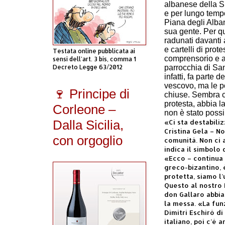
albanese della Si
e per lungo tempo
Piana degli Alban
sua gente. Per qu
radunati davanti 
e cartelli di prot
Testata online pubblicata ai
comprensorio e a
sensi dell'art. 3 bis, comma 1
Decreto Legge 63/2012
parrocchia di Sa
infatti, fa parte 
vescovo, ma le p
🍷 Principe di
chiuse. Sembra ch
protesta, abbia l
Corleone –
non è stato possi
Dalla Sicilia,
«Ci sta destabili
Cristina Gela – N
con orgoglio
comunità. Non ci 
indica il simbolo
«Ecco – continua 
greco-bizantino, 
protetta, siamo l
Questo al nostro 
don Gallaro abbia
la messa. «La fun
Dimitri Eschirò di
italiano, poi c’è