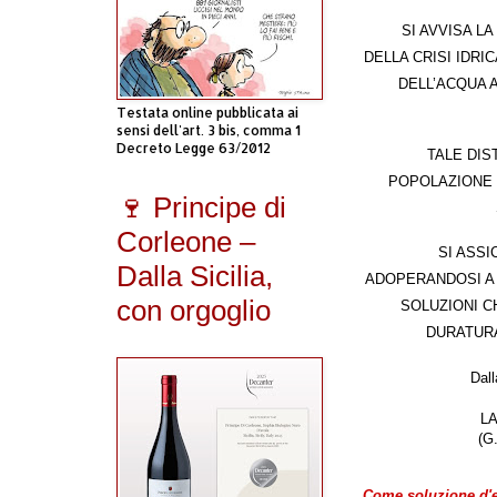
SI AVVIS
A LA
DELLA CRISI IDRI
DELL’ACQUA 
Testata online pubblicata ai
sensi dell'art. 3 bis, comma 1
Decreto Legge 63/2012
TALE DIS
POPOLAZIONE
🍷 Principe di
Corleone –
SI ASSI
Dalla Sicilia,
ADOPERANDOSI A T
con orgoglio
SOLUZIONI C
DURATURA
Dall
L
(G
Come soluzione d'e