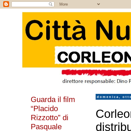
Guarda il film
domenica, ott
“Placido
Corleo
Rizzotto” di
distribu
Pasquale