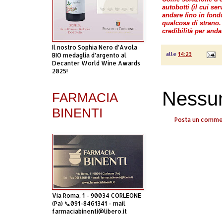
autobotti (il cui se
andare fino in fondo
qualcosa di strano
credibilità per anda
Il nostro Sophia Nero d’Avola
alle
14:23
BIO medaglia d’argento al
Decanter World Wine Awards
2025!
Nessu
FARMACIA
BINENTI
Posta un comm
Via Roma, 1 - 90034 CORLEONE
(Pa) 📞091-8461341 - mail
farmaciabinenti@libero.it