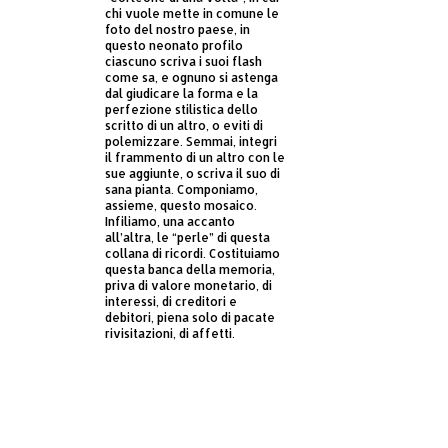
chi vuole mette in comune le
foto del nostro paese, in
questo neonato profilo
ciascuno scriva i suoi flash
come sa, e ognuno si astenga
dal giudicare la forma e la
perfezione stilistica dello
scritto di un altro, o eviti di
polemizzare. Semmai, integri
il frammento di un altro con le
sue aggiunte, o scriva il suo di
sana pianta. Componiamo,
assieme, questo mosaico.
Infiliamo, una accanto
all’altra, le “perle” di questa
collana di ricordi. Costituiamo
questa banca della memoria,
priva di valore monetario, di
interessi, di creditori e
debitori, piena solo di pacate
rivisitazioni, di affetti.