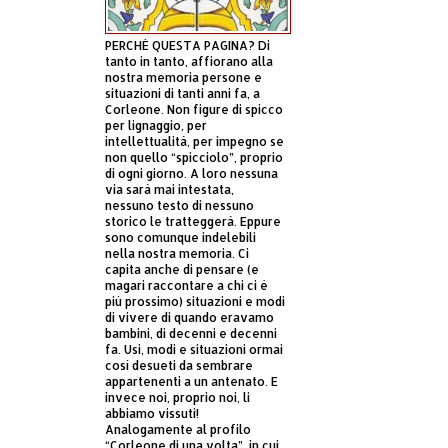
PERCHÈ QUESTA PAGINA? Di
tanto in tanto, affiorano alla
nostra memoria persone e
situazioni di tanti anni fa, a
Corleone. Non figure di spicco
per lignaggio, per
intellettualità, per impegno se
non quello “spicciolo”, proprio
di ogni giorno. A loro nessuna
via sarà mai intestata,
nessuno testo di nessuno
storico le tratteggerà. Eppure
sono comunque indelebili
nella nostra memoria. Ci
capita anche di pensare (e
magari raccontare a chi ci è
più prossimo) situazioni e modi
di vivere di quando eravamo
bambini, di decenni e decenni
fa. Usi, modi e situazioni ormai
così desueti da sembrare
appartenenti a un antenato. E
invece noi, proprio noi, li
abbiamo vissuti!
Analogamente al profilo
“Corleone di una volta”, in cui