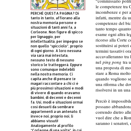
“commissario politi
le competenze tra C
incombenze e per a
PERCHÈ QUESTA PAGINA? Di
infatti, mentre da 
tanto in tanto, affiorano alla
competenze del bica
nostra memoria persone e
situazioni di tanti anni fa, a
tanto tempo quanto 
Corleone. Non figure di spicco
esame ogni altra le
per lignaggio, per
ricorso alla Corte c
intellettualità, per impegno se
sostituirsi ai poter
non quello “spicciolo”, proprio
termini tassativi or
di ogni giorno. A loro nessuna
via sarà mai intestata,
accavalleranno tra 
nessuno testo di nessuno
nel
ping pong
tra u
storico le tratteggerà. Eppure
una proposta di modi
sono comunque indelebili
stare a Roma molto 
nella nostra memoria. Ci
quando vogliono sen
capita anche di pensare (e
magari raccontare a chi ci è
una riforma che dov
più prossimo) situazioni e modi
risolversi in un un
di vivere di quando eravamo
bambini, di decenni e decenni
Perciò è impossibile
fa. Usi, modi e situazioni ormai
possano abbandonare 
così desueti da sembrare
correndo dietro all
appartenenti a un antenato. E
invece noi, proprio noi, li
vuol dire che a Rom
abbiamo vissuti!
saranno i senatori, e
Analogamente al profilo
“Corleone di una volta”, in cui