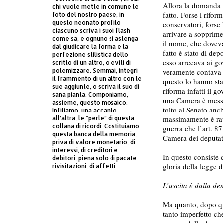
Allora la domanda è
chi vuole mette in comune le
fatto. Forse i rifo
foto del nostro paese, in
questo neonato profilo
conservatori, forse
ciascuno scriva i suoi flash
arrivare a sopprime
come sa, e ognuno si astenga
il nome, che dovev
dal giudicare la forma e la
fatto è stato di de
perfezione stilistica dello
esso arrecava ai go
scritto di un altro, o eviti di
polemizzare. Semmai, integri
veramente contava e 
il frammento di un altro con le
questo lo hanno sta
sue aggiunte, o scriva il suo di
riforma infatti il 
sana pianta. Componiamo,
una Camera è messa
assieme, questo mosaico.
tolto al Senato anc
Infiliamo, una accanto
massimamente è rappr
all’altra, le “perle” di questa
collana di ricordi. Costituiamo
guerra che l’art. 87
questa banca della memoria,
Camera dei deputat
priva di valore monetario, di
interessi, di creditori e
In questo consiste d
debitori, piena solo di pacate
gloria della legge 
rivisitazioni, di affetti.
L’uscita è dalla d
Ma quanto, dopo que
tanto imperfetto c