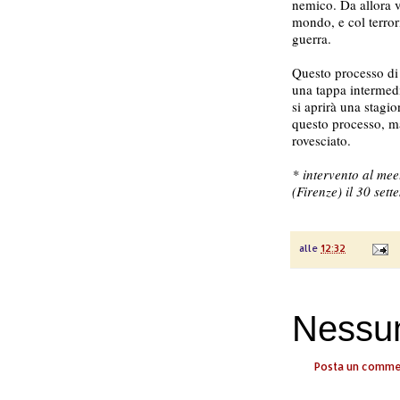
nemico. Da allora v
mondo, e col terr
guerra.
Questo processo di 
una tappa intermedia
si aprirà una stagio
questo processo, ma
rovesciato.
* intervento al me
(Firenze) il 30 set
alle
12:32
Nessu
Posta un comm