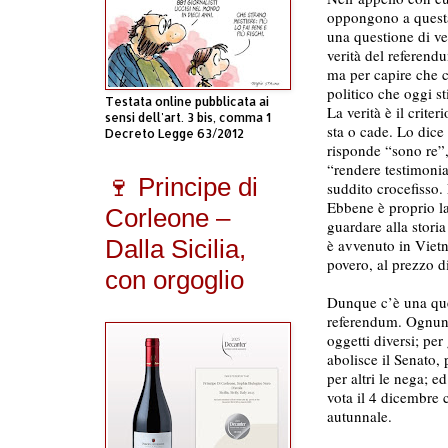
oppongono a questa 
una questione di ver
verità del referend
ma per capire che c
politico che oggi 
Testata online pubblicata ai
La verità è il crite
sensi dell'art. 3 bis, comma 1
sta o cade. Lo dice
Decreto Legge 63/2012
risponde “sono re”,
“rendere testimonian
🍷 Principe di
suddito crocefisso. 
Ebbene è proprio la
Corleone –
guardare alla stori
Dalla Sicilia,
è avvenuto in Vietna
povero, al prezzo di
con orgoglio
Dunque c’è una ques
referendum. Ognuno
oggetti diversi; per 
abolisce il Senato, 
per altri le nega; 
vota il 4 dicembre 
autunnale.