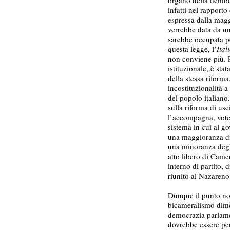
organo della democ
infatti nel rapporto
espressa dalla magg
verrebbe data da u
sarebbe occupata pe
questa legge, l’
Ital
non conviene più. P
istituzionale, è st
della stessa riforma
incostituzionalità 
del popolo italiano
sulla riforma di us
l’accompagna, vote
sistema in cui al g
una maggioranza di 
una minoranza degli
atto libero di Camer
interno di partito, 
riunito al Nazareno
Dunque il punto non
bicameralismo dimez
democrazia parlame
dovrebbe essere per