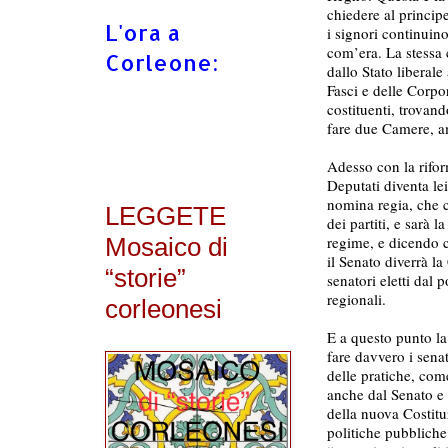
chiedere al principe
L'ora a
i signori continuin
com’era. La stessa 
Corleone:
dallo Stato liberale
Fasci e delle Corpor
costituenti, trovan
fare due Camere, am
Adesso con la rifo
Deputati diventa lei
nomina regia, che c
LEGGETE
dei partiti, e sarà 
Mosaico di
regime, e dicendo c
il Senato diverrà l
“storie”
senatori eletti dal 
regionali.
corleonesi
E a questo punto la
fare davvero i sena
delle pratiche, com
anche dal Senato e t
della nuova Costitu
politiche pubbliche,