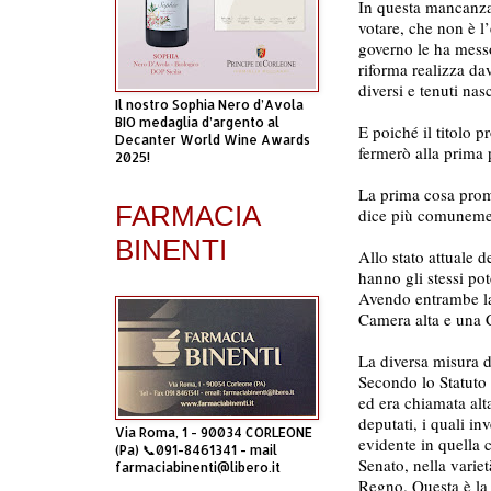
In questa mancanza 
votare, che non è l
governo le ha messo
riforma realizza dav
diversi e tenuti nasc
Il nostro Sophia Nero d’Avola
BIO medaglia d’argento al
E poiché il titolo 
Decanter World Wine Awards
fermerò alla prima p
2025!
La prima cosa prom
FARMACIA
dice più comunemen
BINENTI
Allo stato attuale 
hanno gli stessi pot
Avendo entrambe la 
Camera alta e una 
La diversa misura d
Secondo lo Statuto 
ed era chiamata alt
deputati, i quali in
Via Roma, 1 - 90034 CORLEONE
evidente in quella c
(Pa) 📞091-8461341 - mail
Senato, nella variet
farmaciabinenti@libero.it
Regno. Questa è la