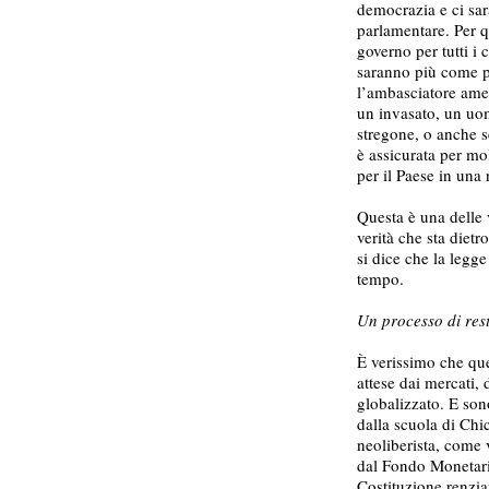
democrazia e ci sa
parlamentare. Per qu
governo per tutti i 
saranno più come p
l’ambasciatore ame
un invasato, un uo
stregone, o anche s
è assicurata per mol
per il Paese in una 
Questa è una delle
verità che sta dietr
si dice che la legg
tempo.
Un processo di res
È verissimo che qu
attese dai mercati, 
globalizzato. E sono
dalla scuola di Chi
neoliberista, come
dal Fondo Monetario 
Costituzione renzian