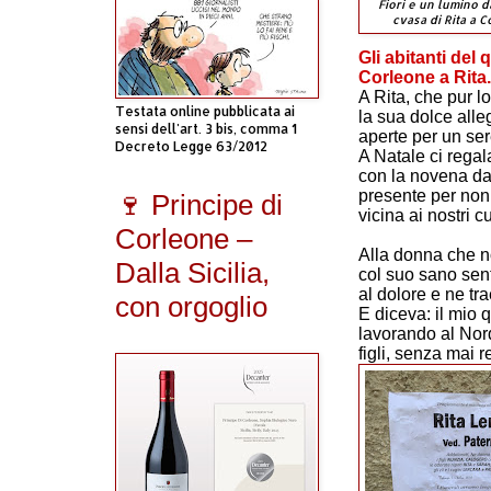
Fiori e un lumino d
cvasa di Rita a 
Gli abitanti del 
Corleone a Rita.
A Rita, che pur l
Testata online pubblicata ai
la sua dolce alle
sensi dell'art. 3 bis, comma 1
aperte per un se
Decreto Legge 63/2012
A Natale ci regal
con la novena da
presente per non l
🍷 Principe di
vicina ai nostri c
Corleone –
Alla donna che no
Dalla Sicilia,
col suo sano sent
al dolore e ne tra
con orgoglio
E diceva: il mio 
lavorando al Nord
figli, senza mai 