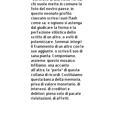
chi vuole mette in comune le
foto del nostro paese, in
questo neonato profilo
ciascuno scriva i suoi flash
come sa, e ognuno si astenga
dal giudicare la forma e la
perfezione stilistica dello
scritto di un altro, o eviti di
polemizzare. Semmai, integri
il frammento di un altro con le
sue aggiunte, o scriva il suo di
sana pianta. Componiamo,
assieme, questo mosaico.
Infiliamo, una accanto
all’altra, le “perle” di questa
collana di ricordi. Costituiamo
questa banca della memoria,
priva di valore monetario, di
interessi, di creditori e
debitori, piena solo di pacate
rivisitazioni, di affetti.