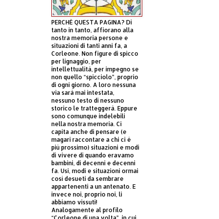
PERCHÈ QUESTA PAGINA? Di
tanto in tanto, affiorano alla
nostra memoria persone e
situazioni di tanti anni fa, a
Corleone. Non figure di spicco
per lignaggio, per
intellettualità, per impegno se
non quello “spicciolo”, proprio
di ogni giorno. A loro nessuna
via sarà mai intestata,
nessuno testo di nessuno
storico le tratteggerà. Eppure
sono comunque indelebili
nella nostra memoria. Ci
capita anche di pensare (e
magari raccontare a chi ci è
più prossimo) situazioni e modi
di vivere di quando eravamo
bambini, di decenni e decenni
fa. Usi, modi e situazioni ormai
così desueti da sembrare
appartenenti a un antenato. E
invece noi, proprio noi, li
abbiamo vissuti!
Analogamente al profilo
“Corleone di una volta”, in cui