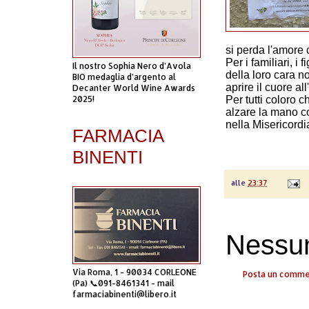
si perda l'amore
Per i familiari, i 
Il nostro Sophia Nero d’Avola
della loro cara 
BIO medaglia d’argento al
aprire il cuore al
Decanter World Wine Awards
2025!
Per tutti coloro 
alzare la mano c
nella Misericordi
FARMACIA
BINENTI
alle
23:37
Nessu
Via Roma, 1 - 90034 CORLEONE
Posta un comm
(Pa) 📞091-8461341 - mail
farmaciabinenti@libero.it