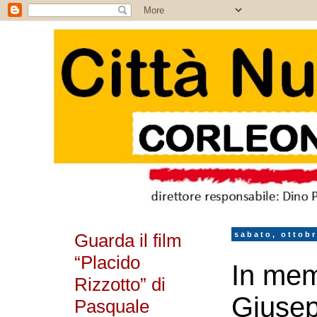
Guarda il film
sabato, ottobr
“Placido
In mem
Rizzotto” di
Giusep
Pasquale