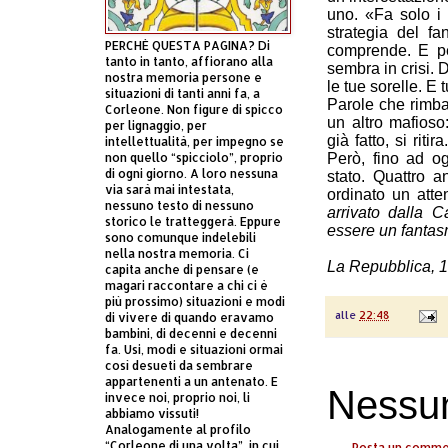
uno. «Fa solo i 
strategia del f
PERCHÈ QUESTA PAGINA? Di
comprende. E pe
tanto in tanto, affiorano alla
sembra in crisi. D
nostra memoria persone e
le tue sorelle. E 
situazioni di tanti anni fa, a
Parole che rimbal
Corleone. Non figure di spicco
un altro mafios
per lignaggio, per
già fatto, si rit
intellettualità, per impegno se
non quello “spicciolo”, proprio
Però, fino ad og
di ogni giorno. A loro nessuna
stato. Quattro a
via sarà mai intestata,
ordinato un atte
nessuno testo di nessuno
arrivato dalla 
storico le tratteggerà. Eppure
essere un fantas
sono comunque indelebili
nella nostra memoria. Ci
La Repubblica, 1
capita anche di pensare (e
magari raccontare a chi ci è
più prossimo) situazioni e modi
alle
22:48
di vivere di quando eravamo
bambini, di decenni e decenni
fa. Usi, modi e situazioni ormai
così desueti da sembrare
appartenenti a un antenato. E
Nessu
invece noi, proprio noi, li
abbiamo vissuti!
Analogamente al profilo
“Corleone di una volta”, in cui
Posta un comm