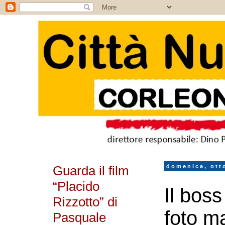
Guarda il film
domenica, ott
“Placido
Il boss
Rizzotto” di
foto m
Pasquale