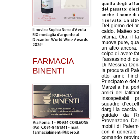
quella degli affar
del passato: diec
anche il nome di 
riservato. Un altr
Del giorno del p
Il nostro Sophia Nero d’Avola
caldo. Matteo sc
BIO medaglia d’argento al
vittima. Ora, il
Decanter World Wine Awards
muove pure, quasi
2025!
un altro ancora
colpa di avere f
FARMACIA
l’assassino di qu
Di Messina Dena
BINENTI
la procura di Pale
otto anni: l’in
Principato e dei 
Marzella ha port
amici del latitan
insospettabili
squadre d’eccel
dargli la caccia.
guidato da Re
Provenzano. Del 
Via Roma, 1 - 90034 CORLEONE
mobili di Palermo
(Pa) 📞091-8461341 - mail
con il generale 
farmaciabinenti@libero.it
comando provinc