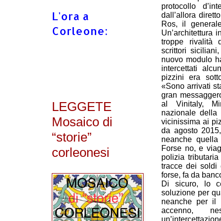
protocollo d’in
L'ora a
dall’allora diret
Ros, il generale
Corleone:
Un’architettura i
troppe rivalit
scrittori sicilia
nuovo modulo ha 
intercettati alc
pizzini era sot
«Sono arrivati st
gran messaggero 
LEGGETE
al Vinitaly, M
nazionale della 
Mosaico di
vicinissima ai pi
da agosto 2015, 
“storie”
neanche quella t
Forse no, e viagg
corleonesi
polizia tributar
tracce dei soldi 
forse, fa da banc
Di sicuro, lo 
soluzione per qu
neanche per il
accenno, ne
un’intercettazio