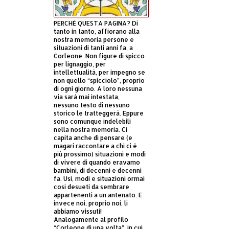
PERCHÈ QUESTA PAGINA? Di
tanto in tanto, affiorano alla
nostra memoria persone e
situazioni di tanti anni fa, a
Corleone. Non figure di spicco
per lignaggio, per
intellettualità, per impegno se
non quello “spicciolo”, proprio
di ogni giorno. A loro nessuna
via sarà mai intestata,
nessuno testo di nessuno
storico le tratteggerà. Eppure
sono comunque indelebili
nella nostra memoria. Ci
capita anche di pensare (e
magari raccontare a chi ci è
più prossimo) situazioni e modi
di vivere di quando eravamo
bambini, di decenni e decenni
fa. Usi, modi e situazioni ormai
così desueti da sembrare
appartenenti a un antenato. E
invece noi, proprio noi, li
abbiamo vissuti!
Analogamente al profilo
“Corleone di una volta”, in cui