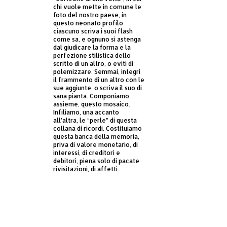
chi vuole mette in comune le
foto del nostro paese, in
questo neonato profilo
ciascuno scriva i suoi flash
come sa, e ognuno si astenga
dal giudicare la forma e la
perfezione stilistica dello
scritto di un altro, o eviti di
polemizzare. Semmai, integri
il frammento di un altro con le
sue aggiunte, o scriva il suo di
sana pianta. Componiamo,
assieme, questo mosaico.
Infiliamo, una accanto
all’altra, le “perle” di questa
collana di ricordi. Costituiamo
questa banca della memoria,
priva di valore monetario, di
interessi, di creditori e
debitori, piena solo di pacate
rivisitazioni, di affetti.