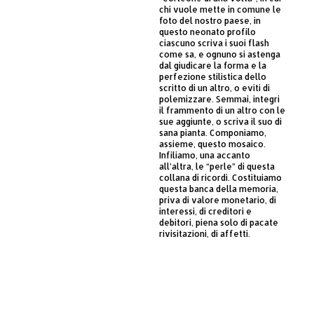
chi vuole mette in comune le
foto del nostro paese, in
questo neonato profilo
ciascuno scriva i suoi flash
come sa, e ognuno si astenga
dal giudicare la forma e la
perfezione stilistica dello
scritto di un altro, o eviti di
polemizzare. Semmai, integri
il frammento di un altro con le
sue aggiunte, o scriva il suo di
sana pianta. Componiamo,
assieme, questo mosaico.
Infiliamo, una accanto
all’altra, le “perle” di questa
collana di ricordi. Costituiamo
questa banca della memoria,
priva di valore monetario, di
interessi, di creditori e
debitori, piena solo di pacate
rivisitazioni, di affetti.