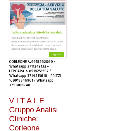
CORLEONE 📞0918462060 /
Whatsapp 3711249132 -
LERCARA 📞0918251597 /
Whatsapp 3714413616 - PRIZZI
📞0918346961 / Whatsapp
3713060748
V I T A L E
Gruppo Analisi
Cliniche:
Corleone