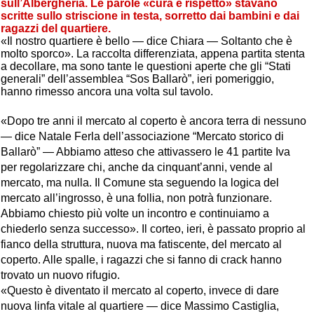
sull’Albergheria. Le parole «cura e rispetto» stavano
scritte sullo striscione in testa, sorretto dai bambini e dai
ragazzi del quartiere.
«Il nostro quartiere è bello — dice Chiara — Soltanto che è
molto sporco». La raccolta differenziata, appena partita stenta
a decollare, ma sono tante le questioni aperte che gli “Stati
generali” dell’assemblea “Sos Ballarò”, ieri pomeriggio,
hanno rimesso ancora una volta sul tavolo.
«Dopo tre anni il mercato al coperto è ancora terra di nessuno
— dice Natale Ferla dell’associazione “Mercato storico di
Ballarò” — Abbiamo atteso che attivassero le 41 partite Iva
per regolarizzare chi, anche da cinquant’anni, vende al
mercato, ma nulla. Il Comune sta seguendo la logica del
mercato all’ingrosso, è una follia, non potrà funzionare.
Abbiamo chiesto più volte un incontro e continuiamo a
chiederlo senza successo». Il corteo, ieri, è passato proprio al
fianco della struttura, nuova ma fatiscente, del mercato al
coperto. Alle spalle, i ragazzi che si fanno di crack hanno
trovato un nuovo rifugio.
«Questo è diventato il mercato al coperto, invece di dare
nuova linfa vitale al quartiere — dice Massimo Castiglia,