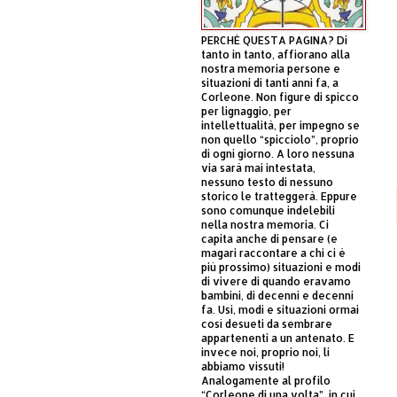
PERCHÈ QUESTA PAGINA? Di
tanto in tanto, affiorano alla
nostra memoria persone e
situazioni di tanti anni fa, a
Corleone. Non figure di spicco
per lignaggio, per
intellettualità, per impegno se
non quello “spicciolo”, proprio
di ogni giorno. A loro nessuna
via sarà mai intestata,
nessuno testo di nessuno
storico le tratteggerà. Eppure
sono comunque indelebili
nella nostra memoria. Ci
capita anche di pensare (e
magari raccontare a chi ci è
più prossimo) situazioni e modi
di vivere di quando eravamo
bambini, di decenni e decenni
fa. Usi, modi e situazioni ormai
così desueti da sembrare
appartenenti a un antenato. E
invece noi, proprio noi, li
abbiamo vissuti!
Analogamente al profilo
“Corleone di una volta”, in cui