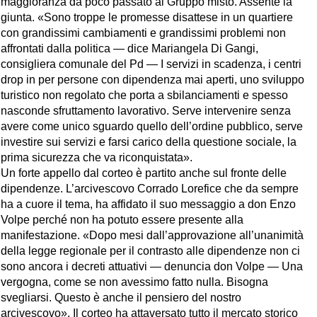
maggioranza da poco passato al Gruppo misto. Assente la
giunta. «Sono troppe le promesse disattese in un quartiere
con grandissimi cambiamenti e grandissimi problemi non
affrontati dalla politica — dice Mariangela Di Gangi,
consigliera comunale del Pd — I servizi in scadenza, i centri
drop in per persone con dipendenza mai aperti, uno sviluppo
turistico non regolato che porta a sbilanciamenti e spesso
nasconde sfruttamento lavorativo. Serve intervenire senza
avere come unico sguardo quello dell’ordine pubblico, serve
investire sui servizi e farsi carico della questione sociale, la
prima sicurezza che va riconquistata».
Un forte appello dal corteo è partito anche sul fronte delle
dipendenze. L’arcivescovo Corrado Lorefice che da sempre
ha a cuore il tema, ha affidato il suo messaggio a don Enzo
Volpe perché non ha potuto essere presente alla
manifestazione. «Dopo mesi dall’approvazione all’unanimità
della legge regionale per il contrasto alle dipendenze non ci
sono ancora i decreti attuativi — denuncia don Volpe — Una
vergogna, come se non avessimo fatto nulla. Bisogna
svegliarsi. Questo è anche il pensiero del nostro
arcivescovo». Il corteo ha attaversato tutto il mercato storico