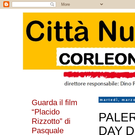
Guarda il film
martedì, marz
“Placido
PALER
Rizzotto” di
DAY D
Pasquale