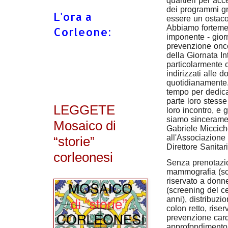
quartieri per acce
dei programmi gra
L'ora a
essere un ostacol
Abbiamo fortemen
Corleone:
imponente - gior
prevenzione onco
della Giornata I
particolarmente 
indirizzati alle
quotidianamente. 
tempo per dedica
parte loro stesse
LEGGETE
loro incontro, e 
siamo sincerament
Mosaico di
Gabriele Miccich
all'Associazione
“storie”
Direttore Sanita
corleonesi
Senza prenotazio
mammografia (sc
riservato a donne
(screening del c
anni), distribuzi
colon retto, rise
prevenzione card
approfondimento 