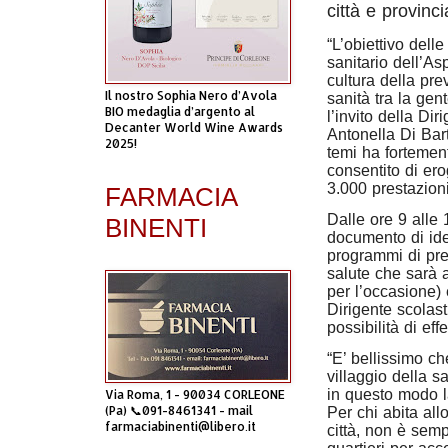
città e provinci
“L’obiettivo delle
sanitario dell’As
cultura della pre
Il nostro Sophia Nero d’Avola
sanità tra la gen
BIO medaglia d’argento al
l’invito della Dir
Decanter World Wine Awards
Antonella Di Bar
2025!
temi ha fortement
consentito di ero
3.000 prestazioni
FARMACIA
Dalle ore 9 alle 
BINENTI
documento di iden
programmi di prev
salute che sarà al
per l’occasione)
Dirigente scolast
possibilità di ef
“E’ bellissimo ch
villaggio della s
in questo modo l
Via Roma, 1 - 90034 CORLEONE
(Pa) 📞091-8461341 - mail
Per chi abita al
farmaciabinenti@libero.it
città, non è semp