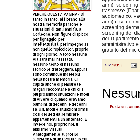
anni), screening 
trasmesse (Epatit
PERCHÈ QUESTA PAGINA? Di
audiometrico, vac
tanto in tanto, affiorano alla
anni) e screening
nostra memoria persone e
screening dermat
situazioni di tanti anni fa, a
screening del di
Corleone. Non figure di spicco
del Dipartimento 
per lignaggio, per
amministrativo e
intellettualità, per impegno se
non quello “spicciolo”, proprio
gratuito del micro
di ogni giorno. A loro nessuna
via sarà mai intestata,
nessuno testo di nessuno
alle
10:03
storico le tratteggerà. Eppure
sono comunque indelebili
nella nostra memoria. Ci
capita anche di pensare (e
Nessu
magari raccontare a chi ci è
più prossimo) situazioni e modi
di vivere di quando eravamo
bambini, di decenni e decenni
Posta un comm
fa. Usi, modi e situazioni ormai
così desueti da sembrare
appartenenti a un antenato. E
invece noi, proprio noi, li
abbiamo vissuti!
Analogamente al profilo
“Corleone di una volta”, in cui