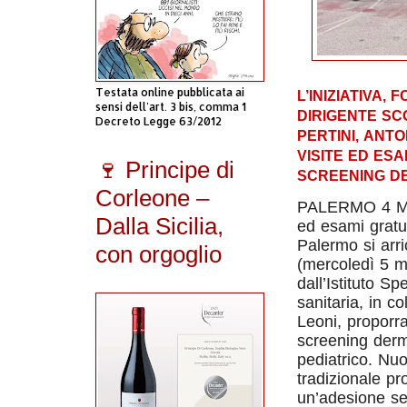
Testata online pubblicata ai
L’INIZIATIVA
sensi dell'art. 3 bis, comma 1
DIRIGENTE SC
Decreto Legge 63/2012
PERTINI,
ANTO
VISITE ED ESA
🍷 Principe di
SCREENING D
Corleone –
PALERMO 4 MAR
Dalla Sicilia,
ed esami gratui
Palermo si arr
con orgoglio
(mercoledì 5 m
dall’Istituto Sp
sanitaria, in c
Leoni, proporra
screening derm
pediatrico. Nuo
tradizionale p
un’adesione se