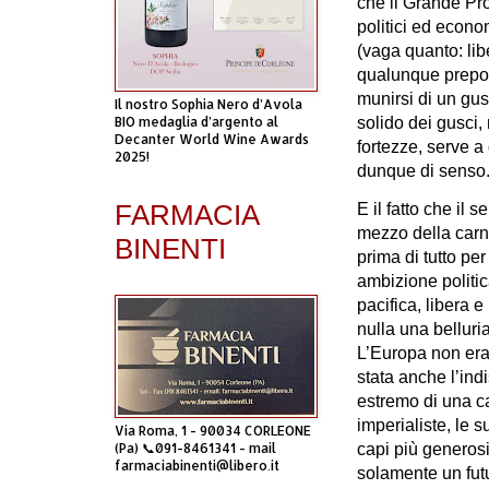
che il Grande Prot
politici ed econo
(vaga quanto: libe
qualunque prepot
munirsi di un gus
Il nostro Sophia Nero d’Avola
solido dei gusci,
BIO medaglia d’argento al
Decanter World Wine Awards
fortezze, serve a
2025!
dunque di senso
FARMACIA
E il fatto che il 
mezzo della carn
BINENTI
prima di tutto pe
ambizione politic
pacifica, libera 
nulla una belluria
L’Europa non era 
stata anche l’ind
estremo di una c
imperialiste, le s
Via Roma, 1 - 90034 CORLEONE
capi più generosi
(Pa) 📞091-8461341 - mail
farmaciabinenti@libero.it
solamente un fut