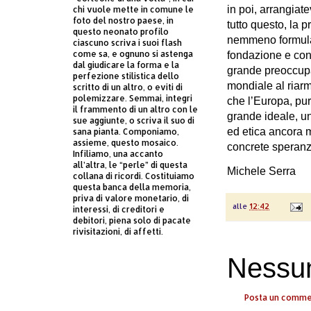
in poi, arrangiat
chi vuole mette in comune le
foto del nostro paese, in
tutto questo, la 
questo neonato profilo
nemmeno formulata
ciascuno scriva i suoi flash
come sa, e ognuno si astenga
fondazione e con 
dal giudicare la forma e la
grande preoccupa
perfezione stilistica dello
mondiale al riarm
scritto di un altro, o eviti di
polemizzare. Semmai, integri
che l’Europa, pu
il frammento di un altro con le
grande ideale, un
sue aggiunte, o scriva il suo di
ed etica ancora m
sana pianta. Componiamo,
assieme, questo mosaico.
concrete speranz
Infiliamo, una accanto
all’altra, le “perle” di questa
Michele Serra
collana di ricordi. Costituiamo
questa banca della memoria,
priva di valore monetario, di
alle
12:42
interessi, di creditori e
debitori, piena solo di pacate
rivisitazioni, di affetti.
Nessu
Posta un comm