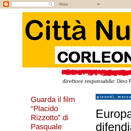
Guarda il film
giovedì, marz
“Placido
Europa
Rizzotto” di
difend
Pasquale