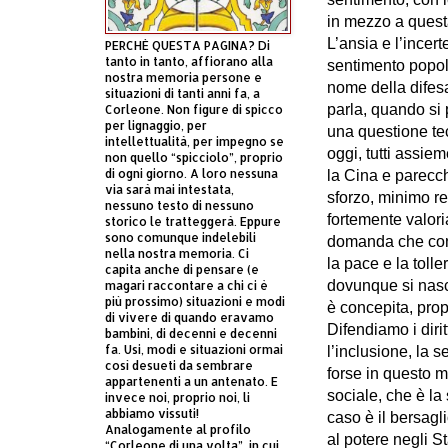
in mezzo a quest
L’ansia e l’incer
PERCHÈ QUESTA PAGINA? Di
tanto in tanto, affiorano alla
sentimento popol
nostra memoria persone e
nome della difes
situazioni di tanti anni fa, a
parla, quando si 
Corleone. Non figure di spicco
per lignaggio, per
una questione te
intellettualità, per impegno se
oggi, tutti assie
non quello “spicciolo”, proprio
di ogni giorno. A loro nessuna
la Cina e parecch
via sarà mai intestata,
sforzo, minimo r
nessuno testo di nessuno
fortemente valori
storico le tratteggerà. Eppure
sono comunque indelebili
domanda che cont
nella nostra memoria. Ci
la pace e la tolle
capita anche di pensare (e
dovunque si nasc
magari raccontare a chi ci è
più prossimo) situazioni e modi
è concepita, pro
di vivere di quando eravamo
Difendiamo i diritt
bambini, di decenni e decenni
fa. Usi, modi e situazioni ormai
l’inclusione, la 
così desueti da sembrare
forse in questo 
appartenenti a un antenato. E
sociale, che è la
invece noi, proprio noi, li
abbiamo vissuti!
caso è il bersagl
Analogamente al profilo
al potere negli St
“Corleone di una volta”, in cui