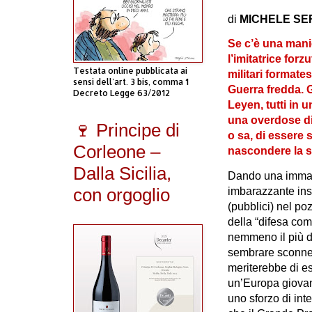
di
MICHELE S
Se c’è una manie
l’imitatrice for
Testata online pubblicata ai
militari formate
sensi dell'art. 3 bis, comma 1
Guerra fredda. G
Decreto Legge 63/2012
Leyen, tutti in u
una overdose di 
🍷 Principe di
o sa, di essere 
Corleone –
nascondere la s
Dalla Sicilia,
Dando una immag
con orgoglio
imbarazzante insi
(pubblici) nel po
della “difesa co
nemmeno il più d
sembrare sconnes
meriterebbe di es
un’Europa giovan
uno sforzo di inte