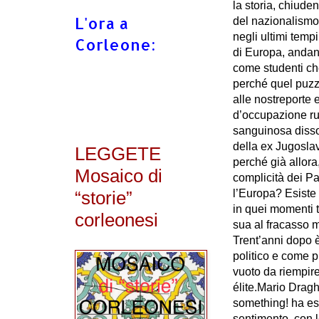
la storia, chiuden
L'ora a
del nazionalismo 
negli ultimi temp
Corleone:
di Europa, andan
come studenti ch
perché quel puzz
alle nostreporte e
d’occupazione rus
sanguinosa disso
della ex Jugosla
LEGGETE
perché già allora,
Mosaico di
complicità dei P
l’Europa? Esiste 
“storie”
in quei momenti t
corleonesi
sua al fracasso m
Trent’anni dopo 
politico e come p
vuoto da riempir
élite.Mario Dragh
something! ha es
sentimento, con l