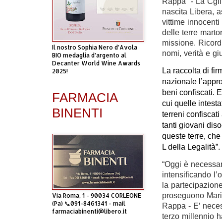
Rappa - La Cgil 
nascita Libera, 
vittime innocenti
delle terre marto
missione. Ricord
Il nostro Sophia Nero d’Avola
nomi, verità e giu
BIO medaglia d’argento al
Decanter World Wine Awards
La raccolta di fi
2025!
nazionale l’appro
beni confiscati. E
FARMACIA
cui quelle intest
BINENTI
terreni confiscati
tanti giovani diso
queste terre, che
L della Legalità”.
“Oggi è necessar
intensificando l’
la partecipazione
proseguono Mario
Via Roma, 1 - 90034 CORLEONE
(Pa) 📞091-8461341 - mail
Rappa - E’ neces
farmaciabinenti@libero.it
terzo millennio h