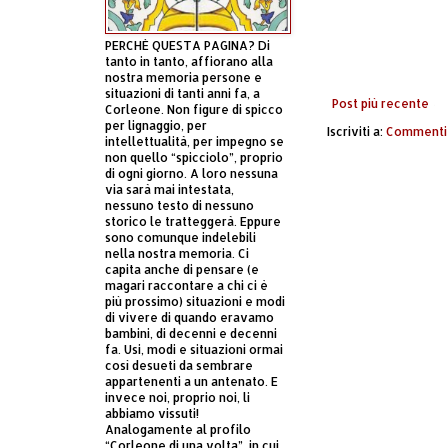
PERCHÈ QUESTA PAGINA? Di
tanto in tanto, affiorano alla
nostra memoria persone e
situazioni di tanti anni fa, a
Post più recente
Corleone. Non figure di spicco
per lignaggio, per
Iscriviti a:
Commenti 
intellettualità, per impegno se
non quello “spicciolo”, proprio
di ogni giorno. A loro nessuna
via sarà mai intestata,
nessuno testo di nessuno
storico le tratteggerà. Eppure
sono comunque indelebili
nella nostra memoria. Ci
capita anche di pensare (e
magari raccontare a chi ci è
più prossimo) situazioni e modi
di vivere di quando eravamo
bambini, di decenni e decenni
fa. Usi, modi e situazioni ormai
così desueti da sembrare
appartenenti a un antenato. E
invece noi, proprio noi, li
abbiamo vissuti!
Analogamente al profilo
“Corleone di una volta”, in cui