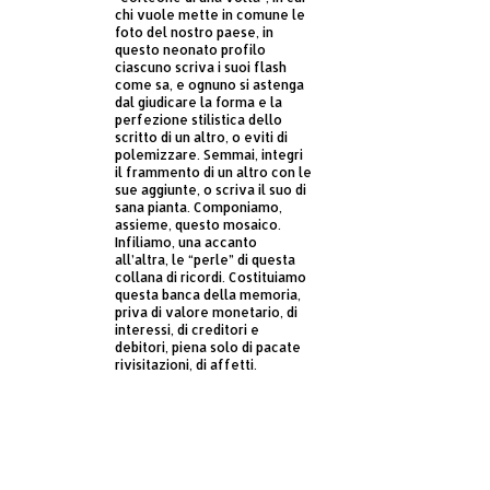
chi vuole mette in comune le
foto del nostro paese, in
questo neonato profilo
ciascuno scriva i suoi flash
come sa, e ognuno si astenga
dal giudicare la forma e la
perfezione stilistica dello
scritto di un altro, o eviti di
polemizzare. Semmai, integri
il frammento di un altro con le
sue aggiunte, o scriva il suo di
sana pianta. Componiamo,
assieme, questo mosaico.
Infiliamo, una accanto
all’altra, le “perle” di questa
collana di ricordi. Costituiamo
questa banca della memoria,
priva di valore monetario, di
interessi, di creditori e
debitori, piena solo di pacate
rivisitazioni, di affetti.