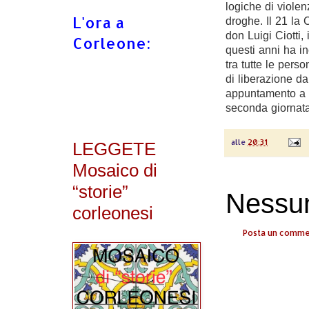
logiche di violen
L'ora a
droghe. Il 21 la 
don Luigi Ciotti,
Corleone:
questi anni ha i
tra tutte le per
di liberazione da
appuntamento a P
seconda giornata
alle
20:31
LEGGETE
Mosaico di
“storie”
Nessu
corleonesi
Posta un comm