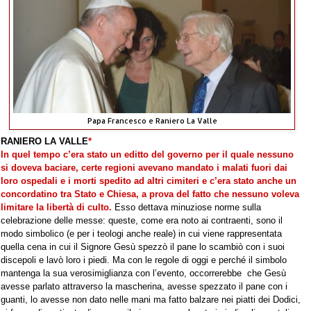
Papa Francesco e Raniero La Valle
RANIERO LA VALLE
*
In quel tempo c’era stato un editto del governo per il quale nessuno
si doveva baciare, certe regioni avevano mandato i malati fuori dai
loro ospedali e i morti spedito ad altri cimiteri e c’era stato anche un
concordatino tra Stato e Chiesa, a prova del fatto che nessuno voleva
limitare la libertà di culto.
Esso dettava minuziose norme sulla
celebrazione delle messe: queste, come era noto ai contraenti, sono il
modo simbolico (e per i teologi anche reale) in cui viene rappresentata
quella cena in cui il Signore Gesù spezzò il pane lo scambiò con i suoi
discepoli e lavò loro i piedi. Ma con le regole di oggi e perché il simbolo
mantenga la sua verosimiglianza con l’evento, occorrerebbe che Gesù
avesse parlato attraverso la mascherina, avesse spezzato il pane con i
guanti, lo avesse non dato nelle mani ma fatto balzare nei piatti dei Dodici,