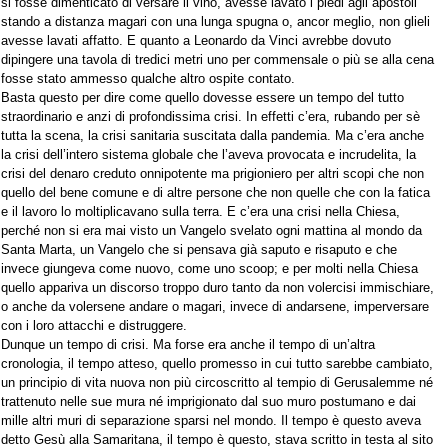
si fosse dimenticato di versare il vino, avesse lavato i piedi agli apostoli
stando a distanza magari con una lunga spugna o, ancor meglio, non glieli
avesse lavati affatto. E quanto a Leonardo da Vinci avrebbe dovuto
dipingere una tavola di tredici metri uno per commensale o più se alla cena
fosse stato ammesso qualche altro ospite contato.
Basta questo per dire come quello dovesse essere un tempo del tutto
straordinario e anzi di profondissima crisi. In effetti c’era, rubando per sè
tutta la scena, la crisi sanitaria suscitata dalla pandemia. Ma c’era anche
la crisi dell’intero sistema globale che l’aveva provocata e incrudelita, la
crisi del denaro creduto onnipotente ma prigioniero per altri scopi che non
quello del bene comune e di altre persone che non quelle che con la fatica
e il lavoro lo moltiplicavano sulla terra. E c’era una crisi nella Chiesa,
perché non si era mai visto un Vangelo svelato ogni mattina al mondo da
Santa Marta, un Vangelo che si pensava già saputo e risaputo e che
invece giungeva come nuovo, come uno scoop; e per molti nella Chiesa
quello appariva un discorso troppo duro tanto da non volercisi immischiare,
o anche da volersene andare o magari, invece di andarsene, imperversare
con i loro attacchi e distruggere.
Dunque un tempo di crisi. Ma forse era anche il tempo di un’altra
cronologia, il tempo atteso, quello promesso in cui tutto sarebbe cambiato,
un principio di vita nuova non più circoscritto al tempio di Gerusalemme né
trattenuto nelle sue mura né imprigionato dal suo muro postumano e dai
mille altri muri di separazione sparsi nel mondo. Il tempo è questo aveva
detto Gesù alla Samaritana, il tempo è questo, stava scritto in testa al sito