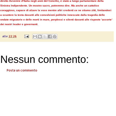
diretto Avvenire d’Italia negli anni del Concilio, è stato a lungo parlamentare della
Sinistra Indipendente. Un mostro sacro, potremmo dire. Ma anche un cattolico
coraggioso, capace di alzare la voce mentre altri credenti ce ne stiamo zitti, limitandoci
a scuotere la testa davanti alle convulsioni politiche innescate dalla tragedia delle
ondate migratorie e delle morti in mare, perplessi e silenti davanti alle risposte ‘accorte’
dei nostri leader e governanti.
alle
22:26
Nessun commento:
Posta un commento