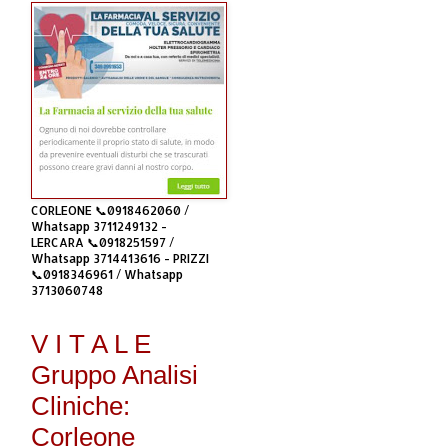
CORLEONE 📞0918462060 /
Whatsapp 3711249132 -
LERCARA 📞0918251597 /
Whatsapp 3714413616 - PRIZZI
📞0918346961 / Whatsapp
3713060748
V I T A L E
Gruppo Analisi
Cliniche:
Corleone