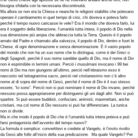
bisogna sfidarla con la necessaria discontinuità.
Ma allora se non era la Chiesa e neanche le religioni stabilite che potevano
operare il cambiamento in quel tempo di crisi, chi doveva e poteva farlo
perché il tempo nuovo caricasse le vele? Era il mondo che doveva farlo, lui
era il soggetto della liberazione, l’umanità tutta intera, il popolo di Dio nella
sua dimensione più ampia che abbraccia tutta la Terra. Questo è il popolo
amato dal Padre e chiamato alla salvezza, il popolo di Dio, dentro e fuori le
Chiese, di ogni denominazione e senza denominazione. È il vasto popolo
del mondo che non ha un suo nome che lo distingua, come è dei Greci o
degli Spagnoli, perché il suo nome sarebbe quello di Dio, ma il nome di Dio
non è esprimibile in termini umani. Perciò i musulmani invocano i 99 bei
nomi di Dio ma non giungono all’ultimo, perciò nell’ebraismo esso è
nascosto nel tetragramma sacro, perciò nel cristianesimo non c’è altro
nome al di sopra del nome di Gesù, perché il nome di Dio è il suo stesso
essere, “Io sono”. Perciò non si può nominare il nome di Dio invano, perché
nessuno possa appropriarsene per distinguersi gli uni dagli altri. Non si può
spartire. Si può essere buddisti, confuciani, animisti, maomettani, anche
cristiani, ma col nome di Dio nessuno si può far differenziare. La tunica
non si divide.
Ma in che modo il popolo di Dio che è l’umanità tutta intera poteva e può
farsi protagonista dell’avvento del tempo nuovo?
La formula è semplice: convertitevi e credete al Vangelo, è l’invito rivolto
da Gesù alle folle all’inizio della sua predicazione. Ma quale Vangelo? Per