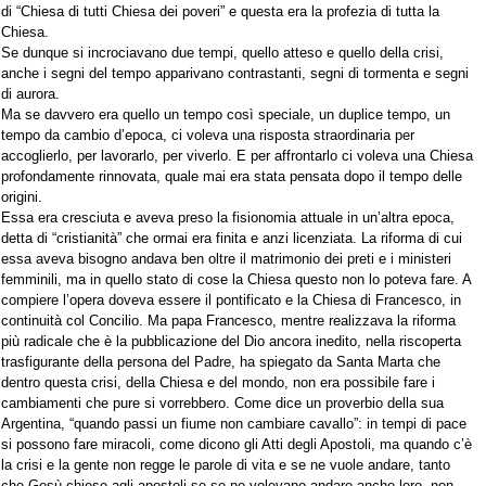
di “Chiesa di tutti Chiesa dei poveri” e questa era la profezia di tutta la
Chiesa.
Se dunque si incrociavano due tempi, quello atteso e quello della crisi,
anche i segni del tempo apparivano contrastanti, segni di tormenta e segni
di aurora.
Ma se davvero era quello un tempo così speciale, un duplice tempo, un
tempo da cambio d’epoca, ci voleva una risposta straordinaria per
accoglierlo, per lavorarlo, per viverlo. E per affrontarlo ci voleva una Chiesa
profondamente rinnovata, quale mai era stata pensata dopo il tempo delle
origini.
Essa era cresciuta e aveva preso la fisionomia attuale in un’altra epoca,
detta di “cristianità” che ormai era finita e anzi licenziata. La riforma di cui
essa aveva bisogno andava ben oltre il matrimonio dei preti e i ministeri
femminili, ma in quello stato di cose la Chiesa questo non lo poteva fare. A
compiere l’opera doveva essere il pontificato e la Chiesa di Francesco, in
continuità col Concilio. Ma papa Francesco, mentre realizzava la riforma
più radicale che è la pubblicazione del Dio ancora inedito, nella riscoperta
trasfigurante della persona del Padre, ha spiegato da Santa Marta che
dentro questa crisi, della Chiesa e del mondo, non era possibile fare i
cambiamenti che pure si vorrebbero. Come dice un proverbio della sua
Argentina, “quando passi un fiume non cambiare cavallo”: in tempi di pace
si possono fare miracoli, come dicono gli Atti degli Apostoli, ma quando c’è
la crisi e la gente non regge le parole di vita e se ne vuole andare, tanto
che Gesù chiese agli apostoli se se ne volevano andare anche loro, non