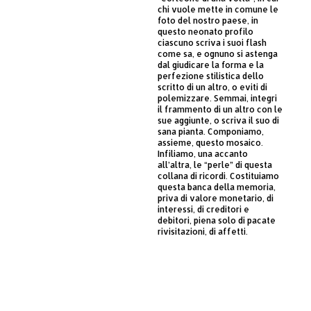
chi vuole mette in comune le
foto del nostro paese, in
questo neonato profilo
ciascuno scriva i suoi flash
come sa, e ognuno si astenga
dal giudicare la forma e la
perfezione stilistica dello
scritto di un altro, o eviti di
polemizzare. Semmai, integri
il frammento di un altro con le
sue aggiunte, o scriva il suo di
sana pianta. Componiamo,
assieme, questo mosaico.
Infiliamo, una accanto
all’altra, le “perle” di questa
collana di ricordi. Costituiamo
questa banca della memoria,
priva di valore monetario, di
interessi, di creditori e
debitori, piena solo di pacate
rivisitazioni, di affetti.