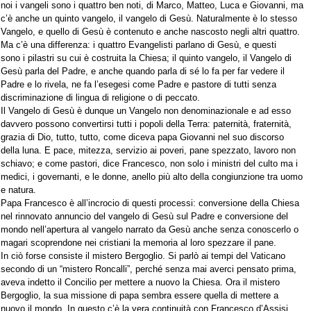
noi i vangeli sono i quattro ben noti, di Marco, Matteo, Luca e Giovanni, ma
c’è anche un quinto vangelo, il vangelo di Gesù. Naturalmente è lo stesso
Vangelo, e quello di Gesù è contenuto e anche nascosto negli altri quattro.
Ma c’è una differenza: i quattro Evangelisti parlano di Gesù, e questi
sono i pilastri su cui è costruita la Chiesa; il quinto vangelo, il Vangelo di
Gesù parla del Padre, e anche quando parla di sé lo fa per far vedere il
Padre e lo rivela, ne fa l’esegesi come Padre e pastore di tutti senza
discriminazione di lingua di religione o di peccato.
Il Vangelo di Gesù è dunque un Vangelo non denominazionale e ad esso
davvero possono convertirsi tutti i popoli della Terra: paternità, fraternità,
grazia di Dio, tutto, tutto, come diceva papa Giovanni nel suo discorso
della luna. E pace, mitezza, servizio ai poveri, pane spezzato, lavoro non
schiavo; e come pastori, dice Francesco, non solo i ministri del culto ma i
medici, i governanti, e le donne, anello più alto della congiunzione tra uomo
e natura.
Papa Francesco è all’incrocio di questi processi: conversione della Chiesa
nel rinnovato annuncio del vangelo di Gesù sul Padre e conversione del
mondo nell’apertura al vangelo narrato da Gesù anche senza conoscerlo o
magari scoprendone nei cristiani la memoria al loro spezzare il pane.
In ciò forse consiste il mistero Bergoglio. Si parlò ai tempi del Vaticano
secondo di un “mistero Roncalli”, perché senza mai averci pensato prima,
aveva indetto il Concilio per mettere a nuovo la Chiesa. Ora il mistero
Bergoglio, la sua missione di papa sembra essere quella di mettere a
nuovo il mondo. In questo c’è la vera continuità con Francesco d’Assisi.