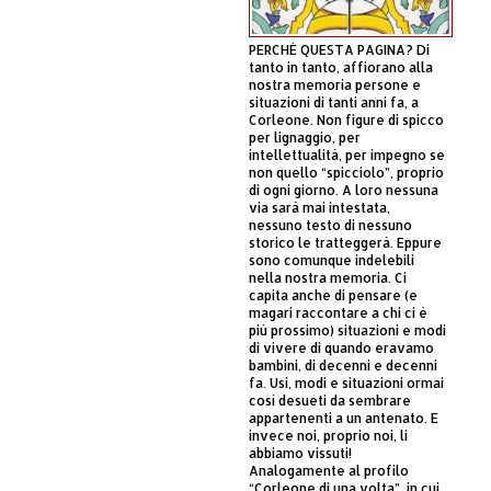
PERCHÈ QUESTA PAGINA? Di
tanto in tanto, affiorano alla
nostra memoria persone e
situazioni di tanti anni fa, a
Corleone. Non figure di spicco
per lignaggio, per
intellettualità, per impegno se
non quello “spicciolo”, proprio
di ogni giorno. A loro nessuna
via sarà mai intestata,
nessuno testo di nessuno
storico le tratteggerà. Eppure
sono comunque indelebili
nella nostra memoria. Ci
capita anche di pensare (e
magari raccontare a chi ci è
più prossimo) situazioni e modi
di vivere di quando eravamo
bambini, di decenni e decenni
fa. Usi, modi e situazioni ormai
così desueti da sembrare
appartenenti a un antenato. E
invece noi, proprio noi, li
abbiamo vissuti!
Analogamente al profilo
“Corleone di una volta”, in cui