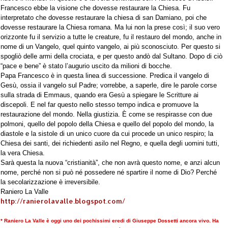
Francesco ebbe la visione che dovesse restaurare la Chiesa. Fu
interpretato che dovesse restaurare la chiesa di san Damiano, poi che
dovesse restaurare la Chiesa romana. Ma lui non la prese così; il suo vero
orizzonte fu il servizio a tutte le creature, fu il restauro del mondo, anche in
nome di un Vangelo, quel quinto vangelo, ai più sconosciuto. Per questo si
spogliò delle armi della crociata, e per questo andò dal Sultano. Dopo di ciò
“pace e bene” è stato l’augurio uscito da milioni di bocche.
Papa Francesco è in questa linea di successione. Predica il vangelo di
Gesù, ossia il vangelo sul Padre; vorrebbe, a saperle, dire le parole corse
sulla strada di Emmaus, quando era Gesù a spiegare le Scritture ai
discepoli. E nel far questo nello stesso tempo indica e promuove la
restaurazione del mondo. Nella giustizia. È come se respirasse con due
polmoni, quello del popolo della Chiesa e quello del popolo del mondo, la
diastole e la sistole di un unico cuore da cui procede un unico respiro; la
Chiesa dei santi, dei richiedenti asilo nel Regno, e quella degli uomini tutti,
la vera Chiesa.
Sarà questa la nuova “cristianità”, che non avrà questo nome, e anzi alcun
nome, perché non si può né possedere né spartire il nome di Dio? Perché
la secolarizzazione è irreversibile.
Raniero La Valle
http://ranierolavalle.blogspot.com/
* Raniero La Valle è oggi uno dei pochissimi eredi di Giuseppe Dossetti ancora vivo. Ha