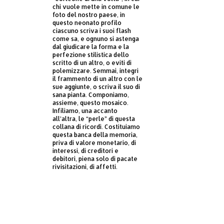
chi vuole mette in comune le
foto del nostro paese, in
questo neonato profilo
ciascuno scriva i suoi flash
come sa, e ognuno si astenga
dal giudicare la forma e la
perfezione stilistica dello
scritto di un altro, o eviti di
polemizzare. Semmai, integri
il frammento di un altro con le
sue aggiunte, o scriva il suo di
sana pianta. Componiamo,
assieme, questo mosaico.
Infiliamo, una accanto
all’altra, le “perle” di questa
collana di ricordi. Costituiamo
questa banca della memoria,
priva di valore monetario, di
interessi, di creditori e
debitori, piena solo di pacate
rivisitazioni, di affetti.