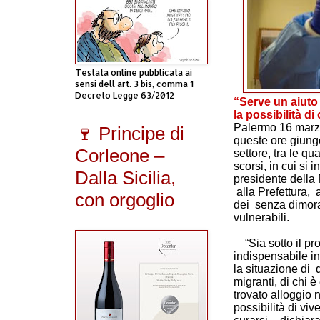
Testata online pubblicata ai
sensi dell'art. 3 bis, comma 1
Decreto Legge 63/2012
“Serve un aiuto 
la possibilità d
Palermo 16 marzo
🍷 Principe di
queste ore giung
Corleone –
settore, tra le qu
scorsi, in cui si i
Dalla Sicilia,
presidente della
alla Prefettura, 
con orgoglio
dei senza dimora
vulnerabili.
“Sia sotto il pro
indispensabile i
la situazione di d
migranti, di chi 
trovato alloggio ne
possibilità di viv