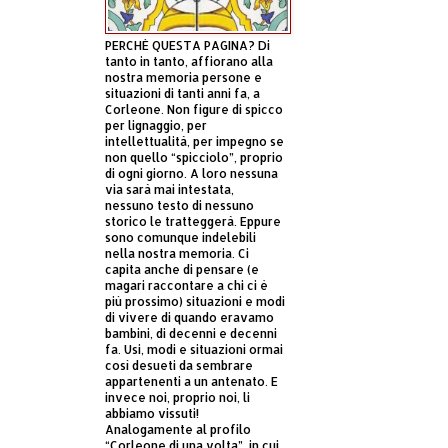
PERCHÈ QUESTA PAGINA? Di
tanto in tanto, affiorano alla
nostra memoria persone e
situazioni di tanti anni fa, a
Corleone. Non figure di spicco
per lignaggio, per
intellettualità, per impegno se
non quello “spicciolo”, proprio
di ogni giorno. A loro nessuna
via sarà mai intestata,
nessuno testo di nessuno
storico le tratteggerà. Eppure
sono comunque indelebili
nella nostra memoria. Ci
capita anche di pensare (e
magari raccontare a chi ci è
più prossimo) situazioni e modi
di vivere di quando eravamo
bambini, di decenni e decenni
fa. Usi, modi e situazioni ormai
così desueti da sembrare
appartenenti a un antenato. E
invece noi, proprio noi, li
abbiamo vissuti!
Analogamente al profilo
“Corleone di una volta”, in cui