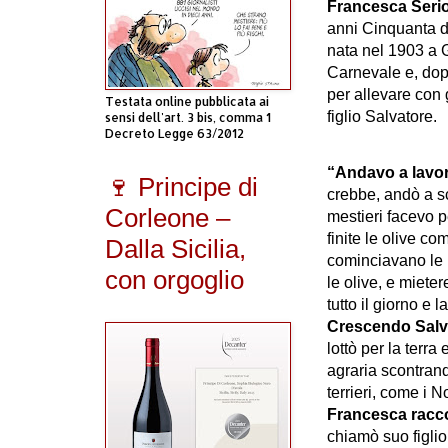
Francesca Seri
anni Cinquanta d
nata nel 1903 a 
Carnevale e, dopo
per allevare con 
Testata online pubblicata ai
figlio Salvatore.
sensi dell'art. 3 bis, comma 1
Decreto Legge 63/2012
“Andavo a lavor
🍷 Principe di
crebbe, andò a sc
Corleone –
mestieri facevo p
finite le olive comi
Dalla Sicilia,
cominciavano le 
con orgoglio
le olive, e miet
tutto il giorno e
Crescendo Salva
lottò per la terra 
agraria scontran
terrieri, come i N
Francesca racc
chiamò suo figlio 