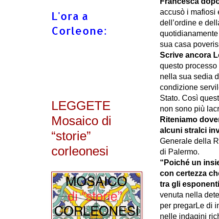
Francesca dopo l
accusò i mafiosi 
L'ora a
dell’ordine e del
Corleone:
quotidianamente d
sua casa poveriss
Scrive ancora L
questo processo 
nella sua sedia di
condizione servil
Stato. Così quest
LEGGETE
non sono più lac
Mosaico di
Riteniamo dover
alcuni stralci i
“storie”
Generale della R
corleonesi
di Palermo.
“Poiché un insi
con certezza che
tra gli esponent
venuta nella dete
per pregarLe di 
nelle indagini ri