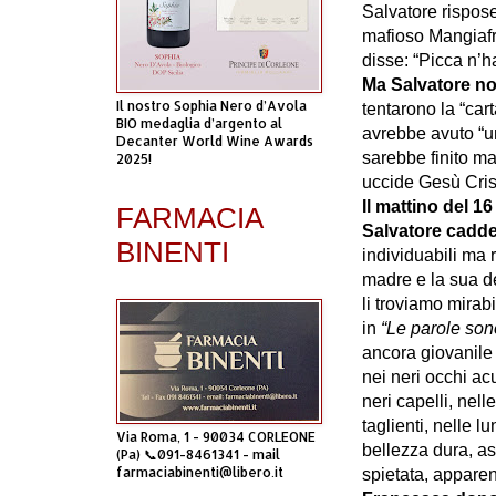
Salvatore rispose
mafioso Mangiafri
disse: “Picca n’h
Ma Salvatore no
Il nostro Sophia Nero d’Avola
tentarono la “cart
BIO medaglia d’argento al
avrebbe avuto “
Decanter World Wine Awards
sarebbe finito ma
2025!
uccide Gesù Cri
Il mattino del 1
FARMACIA
Salvatore cadde 
BINENTI
individuabili ma r
madre e la sua de
li troviamo mirabi
in
“Le parole son
ancora giovanile 
nei neri occhi ac
neri capelli, nell
taglienti, nelle 
Via Roma, 1 - 90034 CORLEONE
bellezza dura, as
(Pa) 📞091-8461341 - mail
farmaciabinenti@libero.it
spietata, appare