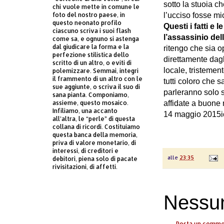
sotto la stuoia c
chi vuole mette in comune le
foto del nostro paese, in
l’ucciso fosse mio
questo neonato profilo
Questi i fatti e
ciascuno scriva i suoi flash
l’assassinio del
come sa, e ognuno si astenga
dal giudicare la forma e la
ritengo che sia o
perfezione stilistica dello
direttamente dagli
scritto di un altro, o eviti di
locale, tristemen
polemizzare. Semmai, integri
il frammento di un altro con le
tutti coloro che 
sue aggiunte, o scriva il suo di
parleranno solo 
sana pianta. Componiamo,
assieme, questo mosaico.
affidate a buone 
Infiliamo, una accanto
14 maggio 2015
all’altra, le “perle” di questa
collana di ricordi. Costituiamo
questa banca della memoria,
priva di valore monetario, di
interessi, di creditori e
alle
23:35
debitori, piena solo di pacate
rivisitazioni, di affetti.
Nessu
Posta un comm