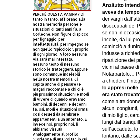
Anzitutto intend
aveva da tempo a
PERCHÈ QUESTA PAGINA? Di
derivargli dall’at
tanto in tanto, affiorano alla
nostra memoria persone e
disoccupati del P
situazioni di tanti anni fa, a
se non in occasio
Corleone. Non figure di spicco
per lignaggio, per
incolte, da lui 
intellettualità, per impegno se
cominciò a riunire
non quello “spicciolo”, proprio
indusse a richied
di ogni giorno. A loro nessuna
via sarà mai intestata,
ripartizione dei pr
nessuno testo di nessuno
vicini al paese d
storico le tratteggerà. Eppure
Notarbartolo… Per
sono comunque indelebili
nella nostra memoria. Ci
a chiedere l’int
capita anche di pensare (e
Io appresi nell
magari raccontare a chi ci è
più prossimo) situazioni e modi
era stato trovat
di vivere di quando eravamo
come altre donne,
bambini, di decenni e decenni
alcuni congiunti,
fa. Usi, modi e situazioni ormai
così desueti da sembrare
di mio figlio, ce
appartenenti a un antenato. E
lungi dal tranqui
invece noi, proprio noi, li
sull’accaduto. Io
abbiamo vissuti!
Analogamente al profilo
lontano, dalle sc
“Corleone di una volta”, in cui