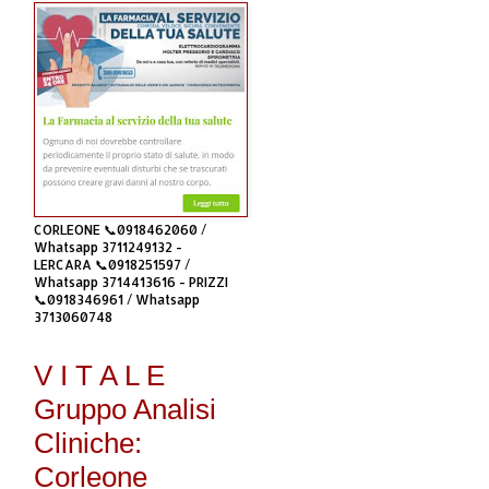
CORLEONE 📞0918462060 /
Whatsapp 3711249132 -
LERCARA 📞0918251597 /
Whatsapp 3714413616 - PRIZZI
📞0918346961 / Whatsapp
3713060748
V I T A L E
Gruppo Analisi
Cliniche:
Corleone