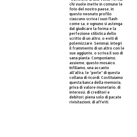
chi vuole mette in comune le
foto del nostro paese, in
questo neonato profilo
ciascuno scriva i suoi flash
come sa, e ognuno si astenga
dal giudicare la forma e la
perfezione stilistica dello
scritto di un altro, o eviti di
polemizzare. Semmai, integri
il frammento di un altro con le
sue aggiunte, o scriva il suo di
sana pianta. Componiamo,
assieme, questo mosaico.
Infiliamo, una accanto
all’altra, le “perle” di questa
collana di ricordi. Costituiamo
questa banca della memoria,
priva di valore monetario, di
interessi, di creditori e
debitori, piena solo di pacate
rivisitazioni, di affetti.