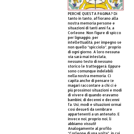
PERCHÈ QUESTA PAGINA? Di
tanto in tanto, affiorano alla
nostra memoria persone e
situazioni di tanti anni fa, a
Corleone. Non figure di spicco
per lignaggio, per
intellettualità, per impegno se
non quello “spicciolo”, proprio
di ogni giorno. A loro nessuna
via sarà mai intestata,
nessuno testo di nessuno
storico le tratteggerà. Eppure
sono comunque indelebili
nella nostra memoria. Ci
capita anche di pensare (e
magari raccontare a chi ci è
più prossimo) situazioni e modi
di vivere di quando eravamo
bambini, di decenni e decenni
fa. Usi, modi e situazioni ormai
così desueti da sembrare
appartenenti a un antenato. E
invece noi, proprio noi, li
abbiamo vissuti!
Analogamente al profilo
“Corleone di una volta”, in cui