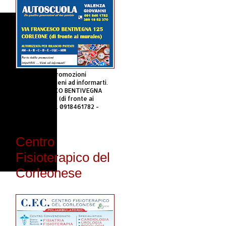
Per te delle promozioni
irripetibili.... Vieni ad informarti.
VIA FRANCESCO BENTIVEGNA
125 CORLEONE (di fronte ai
murales) - tel. 0918461782 -
3891852370
Centro
Fisioterapico del
Corleonese