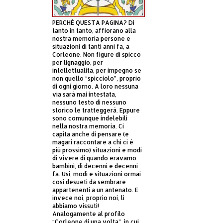
PERCHÈ QUESTA PAGINA? Di
tanto in tanto, affiorano alla
nostra memoria persone e
situazioni di tanti anni fa, a
Corleone. Non figure di spicco
per lignaggio, per
intellettualità, per impegno se
non quello “spicciolo”, proprio
di ogni giorno. A loro nessuna
via sarà mai intestata,
nessuno testo di nessuno
storico le tratteggerà. Eppure
sono comunque indelebili
nella nostra memoria. Ci
capita anche di pensare (e
magari raccontare a chi ci è
più prossimo) situazioni e modi
di vivere di quando eravamo
bambini, di decenni e decenni
fa. Usi, modi e situazioni ormai
così desueti da sembrare
appartenenti a un antenato. E
invece noi, proprio noi, li
abbiamo vissuti!
Analogamente al profilo
“Corleone di una volta”, in cui