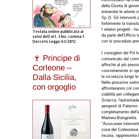
della Giunta di gover
entrambe le arterie s
Sp 2). Gli interventi 
fortemente la transita
I relativi progetti - 
Testata online pubblicata ai
da parte dell'Ufficio
sensi dell'art. 3 bis, comma 1
con le procedure prev
Decreto Legge 63/2012
I consiglieri del Pd 
🍷 Principe di
comunicato dal commi
affinché al più prest
Corleone –
concretamente in opere
Dalla Sicilia,
la sicurezza lungo l
Nelle prossime settim
con orgoglio
affronteranno col co
viabilità per collega
Sciacca, l'autostrada
aeroporti di Palermo 
completamento dell'
Marineo-Bolognetta.
"Assicurare interventi 
zona del Corleonese,
incuria, rappresenta l