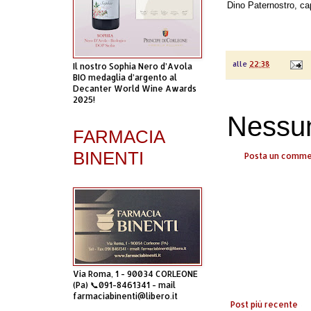
Dino Paternostro, ca
alle
22:38
Il nostro Sophia Nero d’Avola
BIO medaglia d’argento al
Decanter World Wine Awards
2025!
Nessu
FARMACIA
BINENTI
Posta un comm
Via Roma, 1 - 90034 CORLEONE
(Pa) 📞091-8461341 - mail
farmaciabinenti@libero.it
Post più recente