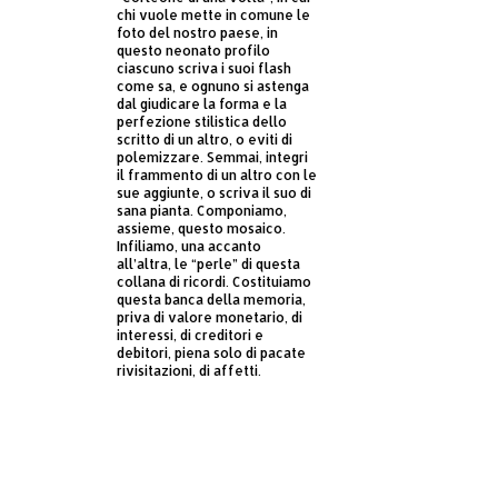
chi vuole mette in comune le
foto del nostro paese, in
questo neonato profilo
ciascuno scriva i suoi flash
come sa, e ognuno si astenga
dal giudicare la forma e la
perfezione stilistica dello
scritto di un altro, o eviti di
polemizzare. Semmai, integri
il frammento di un altro con le
sue aggiunte, o scriva il suo di
sana pianta. Componiamo,
assieme, questo mosaico.
Infiliamo, una accanto
all’altra, le “perle” di questa
collana di ricordi. Costituiamo
questa banca della memoria,
priva di valore monetario, di
interessi, di creditori e
debitori, piena solo di pacate
rivisitazioni, di affetti.