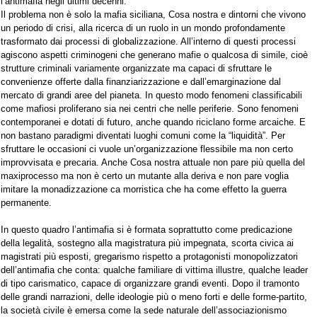
l’antimafia negli ultimi decenni.
Il problema non è solo la mafia siciliana, Cosa nostra e dintorni che vivono
un periodo di crisi, alla ricerca di un ruolo in un mondo profondamente
trasformato dai processi di globalizzazione. All’interno di questi processi
agiscono aspetti criminogeni che generano mafie o qualcosa di simile, cioè
strutture criminali variamente organizzate ma capaci di sfruttare le
convenienze offerte dalla finanziarizzazione e dall’emarginazione dal
mercato di grandi aree del pianeta. In questo modo fenomeni classificabili
come mafiosi proliferano sia nei centri che nelle periferie. Sono fenomeni
contemporanei e dotati di futuro, anche quando riciclano forme arcaiche. E
non bastano paradigmi diventati luoghi comuni come la “liquidità”. Per
sfruttare le occasioni ci vuole un’organizzazione flessibile ma non certo
improvvisata e precaria. Anche Cosa nostra attuale non pare più quella del
maxiprocesso ma non è certo un mutante alla deriva e non pare voglia
imitare la monadizzazione ca morristica che ha come effetto la guerra
permanente.
In questo quadro l’antimafia si è formata soprattutto come predicazione
della legalità, sostegno alla magistratura più impegnata, scorta civica ai
magistrati più esposti, gregarismo rispetto a protagonisti monopolizzatori
dell’antimafia che conta: qualche familiare di vittima illustre, qualche leader
di tipo carismatico, capace di organizzare grandi eventi. Dopo il tramonto
delle grandi narrazioni, delle ideologie più o meno forti e delle forme-partito,
la società civile è emersa come la sede naturale dell’associazionismo