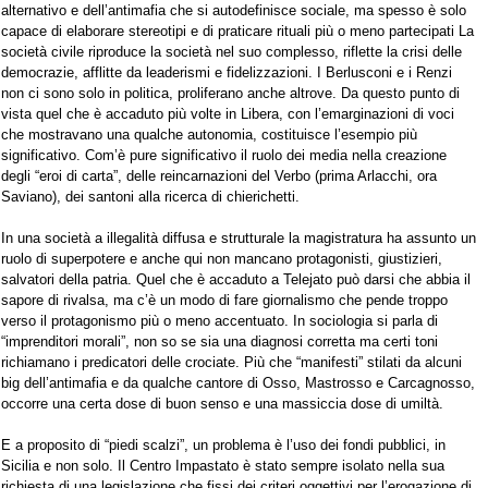
alternativo e dell’antimafia che si autodefinisce sociale, ma spesso è solo
capace di elaborare stereotipi e di praticare rituali più o meno partecipati La
società civile riproduce la società nel suo complesso, riflette la crisi delle
democrazie, afflitte da leaderismi e fidelizzazioni. I Berlusconi e i Renzi
non ci sono solo in politica, proliferano anche altrove. Da questo punto di
vista quel che è accaduto più volte in Libera, con l’emarginazioni di voci
che mostravano una qualche autonomia, costituisce l’esempio più
significativo. Com’è pure significativo il ruolo dei media nella creazione
degli “eroi di carta”, delle reincarnazioni del Verbo (prima Arlacchi, ora
Saviano), dei santoni alla ricerca di chierichetti.
In una società a illegalità diffusa e strutturale la magistratura ha assunto un
ruolo di superpotere e anche qui non mancano protagonisti, giustizieri,
salvatori della patria. Quel che è accaduto a Telejato può darsi che abbia il
sapore di rivalsa, ma c’è un modo di fare giornalismo che pende troppo
verso il protagonismo più o meno accentuato. In sociologia si parla di
“imprenditori morali”, non so se sia una diagnosi corretta ma certi toni
richiamano i predicatori delle crociate. Più che “manifesti” stilati da alcuni
big dell’antimafia e da qualche cantore di Osso, Mastrosso e Carcagnosso,
occorre una certa dose di buon senso e una massiccia dose di umiltà.
E a proposito di “piedi scalzi”, un problema è l’uso dei fondi pubblici, in
Sicilia e non solo. Il Centro Impastato è stato sempre isolato nella sua
richiesta di una legislazione che fissi dei criteri oggettivi per l’erogazione di