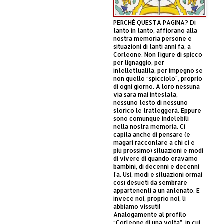
PERCHÈ QUESTA PAGINA? Di
tanto in tanto, affiorano alla
nostra memoria persone e
situazioni di tanti anni fa, a
Corleone. Non figure di spicco
per lignaggio, per
intellettualità, per impegno se
non quello “spicciolo”, proprio
di ogni giorno. A loro nessuna
via sarà mai intestata,
nessuno testo di nessuno
storico le tratteggerà. Eppure
sono comunque indelebili
nella nostra memoria. Ci
capita anche di pensare (e
magari raccontare a chi ci è
più prossimo) situazioni e modi
di vivere di quando eravamo
bambini, di decenni e decenni
fa. Usi, modi e situazioni ormai
così desueti da sembrare
appartenenti a un antenato. E
invece noi, proprio noi, li
abbiamo vissuti!
Analogamente al profilo
“Corleone di una volta”, in cui