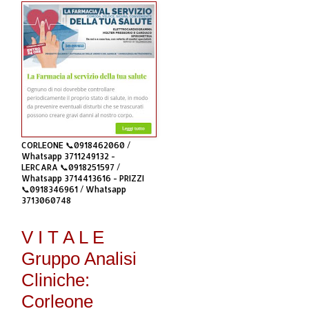
CORLEONE 📞0918462060 /
Whatsapp 3711249132 -
LERCARA 📞0918251597 /
Whatsapp 3714413616 - PRIZZI
📞0918346961 / Whatsapp
3713060748
V I T A L E
Gruppo Analisi
Cliniche:
Corleone