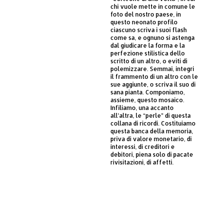
chi vuole mette in comune le
foto del nostro paese, in
questo neonato profilo
ciascuno scriva i suoi flash
come sa, e ognuno si astenga
dal giudicare la forma e la
perfezione stilistica dello
scritto di un altro, o eviti di
polemizzare. Semmai, integri
il frammento di un altro con le
sue aggiunte, o scriva il suo di
sana pianta. Componiamo,
assieme, questo mosaico.
Infiliamo, una accanto
all’altra, le “perle” di questa
collana di ricordi. Costituiamo
questa banca della memoria,
priva di valore monetario, di
interessi, di creditori e
debitori, piena solo di pacate
rivisitazioni, di affetti.