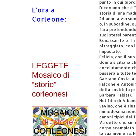
punto in cui Gio
Dicevamo che è "c
L'ora a
storia di una mad
Corleone:
24 anni la version
o, in subordine, q
farà pretendendo 
suoi stessi parent
Benassai) le offr
oltraggiato, con 
Impastato.
Felicia, con il su
donna siciliana c
LEGGETE
cocciutamente che
Mosaico di
busserà a tutte le
Gaetano Costa, a 
“storie”
Falcone e Antonin
della sostituta p
corleonesi
Barbara Tabita).
Nel film di Albano
Savino, che è rius
immedesimazione s
canoni tipici dei 
Va detto che sin
corpo scempiato d
la sua memoria. 