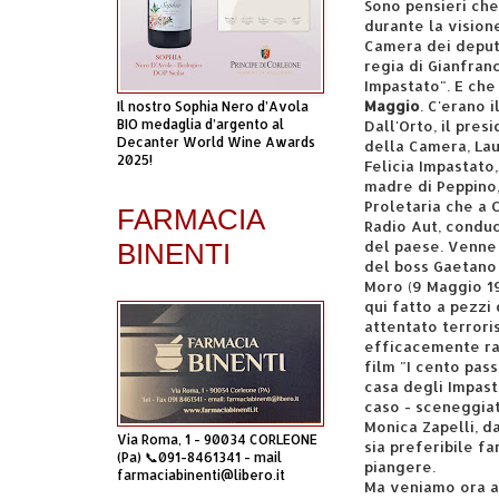
Sono pensieri che
durante la vision
Camera dei deputa
regia di Gianfranc
Impastato". E che
Maggio
. C'erano 
Il nostro Sophia Nero d’Avola
BIO medaglia d’argento al
Dall'Orto, il pres
Decanter World Wine Awards
della Camera, Lau
2025!
Felicia Impastato,
madre di Peppino,
Proletaria che a C
FARMACIA
Radio Aut, conduc
del paese. Venne 
BINENTI
del boss Gaetano 
Moro (9 Maggio 197
qui fatto a pezzi
attentato terroris
efficacemente ra
film "I cento pass
casa degli Impast
caso - sceneggiat
Monica Zapelli, 
Via Roma, 1 - 90034 CORLEONE
sia preferibile fa
(Pa) 📞091-8461341 - mail
piangere.
farmaciabinenti@libero.it
Ma veniamo ora al