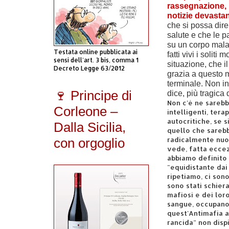
rassegnazione, 
notizie devastan
che si possa dire
salute e che le pa
su un corpo mala
Testata online pubblicata ai
fatti vivi i solit
sensi dell'art. 3 bis, comma 1
situazione, che il
Decreto Legge 63/2012
grazia a questo m
terminale. Non i
🍷 Principe di
dice, più tragica 
Non c'è ne sarebb
Corleone –
intelligenti, tera
autocritiche, se 
Dalla Sicilia,
quello che sarebb
radicalmente nuov
con orgoglio
vede, fatta eccez
abbiamo definito 
"equidistante dai p
ripetiamo, ci sono
sono stati schierat
mafiosi e dei lor
sangue, occupano
quest'Antimafia ag
rancida” non disp