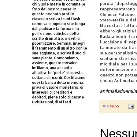
parola "depistagg
chi vuole mette in comune le
rappresentarono p
foto del nostro paese, in
questo neonato profilo
Chinnici, Falcone,
ciascuno scriva i suoi flash
Stato-Mafia e dal
come sa, e ognuno si astenga
Ma resta il fatto 
dal giudicare la forma e la
ebbero giustizia i
perfezione stilistica dello
Badalamenti, fra 
scritto di un altro, o eviti di
l'uccisione di Pep
polemizzare. Semmai, integri
La morale da trar
il frammento di un altro con le
sua personalissim
sue aggiunte, o scriva il suo di
sana pianta. Componiamo,
siciliano strettis
assieme, questo mosaico.
micidiale per i s
Infiliamo, una accanto
determinazione str
all’altra, le “perle” di questa
questo non potra
collana di ricordi. Costituiamo
che di Antimafia 
questa banca della memoria,
priva di valore monetario, di
antimafiaduemil
interessi, di creditori e
debitori, piena solo di pacate
rivisitazioni, di affetti.
alle
10:55
Nessu