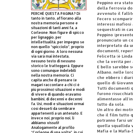
Peppino era stato
della ferrovia do
avvenuto il fallit
PERCHÈ QUESTA PAGINA? Di
tanto in tanto, affiorano alla
Fecero scomparire 
nostra memoria persone e
interessi mafiosi 
situazioni di tanti anni fa, a
sequestrati in casa
Corleone. Non figure di spicco
Peppino (presente
per lignaggio, per
pronunciato un co
intellettualità, per impegno se
interpretato da u
non quello “spicciolo”, proprio
documenti, repert
di ogni giorno. A loro nessuna
Felicetta (è Linda
via sarà mai intestata,
nessuno testo di nessuno
che la verità per
storico le tratteggerà. Eppure
E bello sarebbe se
sono comunque indelebili
Albano, nelle lor
nella nostra memoria. Ci
che ebbero i diar
capita anche di pensare (e
quello di Giovann
magari raccontare a chi ci è
Tutti documenti q
più prossimo) situazioni e modi
furono risucchiati
di vivere di quando eravamo
alimentasse all'i
bambini, di decenni e decenni
fa. Usi, modi e situazioni ormai
tutto da sola.
così desueti da sembrare
Un altro dei motiv
appartenenti a un antenato. E
che il film tutto 
invece noi, proprio noi, li
potranno farsi un'
abbiamo vissuti!
quella squallida 
Analogamente al profilo
Mafia e la Mafia-S
“Corleone di una volta”, in cui