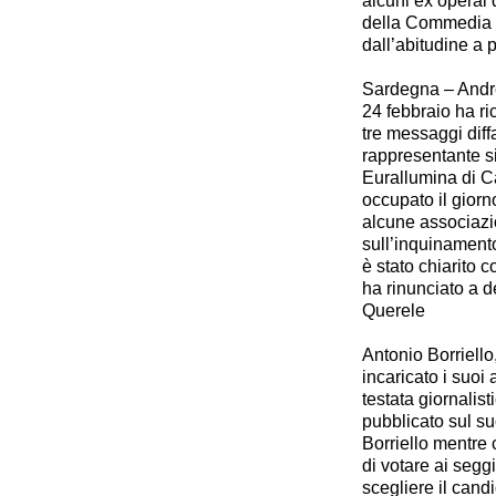
alcuni ex operai d
della Commedia de
dall’abitudine a 
Sardegna – Andr
24 febbraio ha r
tre messaggi diff
rappresentante s
Eurallumina di Ca
occupato il giorn
alcune associazion
sull’inquinamento
è stato chiarito c
ha
rinunciato a 
Querele
Antonio Borriello
incaricato i suoi
testata giornalis
pubblicato sul su
Borriello mentre
di votare ai segg
scegliere il cand