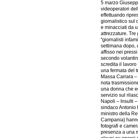
5 marzo Giuseppe
videoperatori del
effettuando ripre
giornalistico sul 
e minacciati da 
attrezzature. Tre
“giornalisti infa
settimana dopo, u
affisso nei pressi
secondo volantino
scredita il lavoro
una fermata del t
Massa Carrara – I
nota trasmission
una donna che egl
servizio sul rilas
Napoli – Insulti 
sindaco Antonio B
ministro della R
Campania) hanno a
fotografi e came
presenza a una m