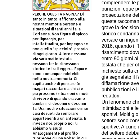
comprendere le par
punizioni eque pe
PERCHÈ QUESTA PAGINA? Di
prosecuzione dell
tanto in tanto, affiorano alla
queste raccomand
nostra memoria persone e
grave la decision
situazioni di tanti anni fa, a
storico condanna
Corleone. Non figure di spicco
per lignaggio, per
versare un ingent
intellettualità, per impegno se
2016, quando il T
non quello “spicciolo”, proprio
risarcimento dov
di ogni giorno. A loro nessuna
entro 90 giorni al
via sarà mai intestata,
nessuno testo di nessuno
testata che per ol
storico le tratteggerà. Eppure
inchieste sulla c
sono comunque indelebili
già segnalato il
nella nostra memoria. Ci
diffamazione ave
capita anche di pensare (e
magari raccontare a chi ci è
pubblicazioni e i
più prossimo) situazioni e modi
redattori.
di vivere di quando eravamo
Un fenomeno che a
bambini, di decenni e decenni
intimidazioni e le
fa. Usi, modi e situazioni ormai
così desueti da sembrare
sportivi. Molti gi
appartenenti a un antenato. E
settore sono cons
invece noi, proprio noi, li
sportive. Alcune 
abbiamo vissuti!
del settore debba
Analogamente al profilo
“Corleone di una volta”, in cui