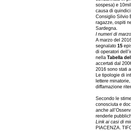
sospesa) e 10mila
causa di quindici
Consiglio Silvio
ragazze, ospiti n
Sardegna.
I numeri di marz
A marzo del 201
segnalato
15
epis
di operatori dell’
nella
Tabella del
accertati dal 20
2016 sono stati a
Le tipologie di 
lettere minatorie,
diffamazione rite
Secondo le stim
conosciuta e doc
anche all’Osserva
renderle pubblic
Link ai casi di m
PIACENZA. TI