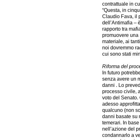
contrattuale in cu
“Questa, in cinq
Claudio Fava, il
dell’Antimafia – 
rapporto tra mafi
promuovere una so
materiale, ai tanti
noi dovremmo rac
cui sono stati min
Riforma del proce
In futuro potrebb
senza avere un m
danni . Lo preved
processo civile, 
voto del Senato.
adesso approfittar
qualcuno (non solt
danni basate su m
temerari. In base
nell’azione del p
condannarlo a ve