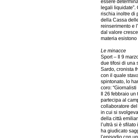
essere determinat
legali liquidate”
rischia inoltre d
della Cassa dell
reinserimento e l’
dal valore cresce
materia esistono
Le minacce
Sport – Il 9 marz
due tifosi di una
Sardo, cronista
f
con il quale stav
spintonato, lo ha
coro: “Giornalisti
Il 26 febbraio un
partecipa al camp
collaboratore de
in cui si svolgev
della città emilia
l’ultrà si è sfila
ha giudicato sag
l’episodio con un 