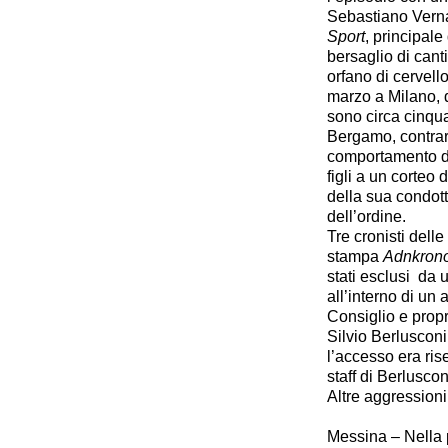
Sebastiano Verna
Sport
, principale
bersaglio di cant
orfano di cervell
marzo a Milano, d
sono circa cinquan
Bergamo, contraria
comportamento di 
figli a un corteo 
della sua condott
dell’ordine.
Tre cronisti dell
stampa
Adnkron
stati esclusi da 
all’interno di un
Consiglio e propr
Silvio Berlusconi
l’accesso era rise
staff di Berlusconi
Altre aggressioni
Messina – Nella p