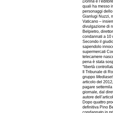
Donna
e l’editore
quali ha messo in
personaggi dello 
Gianlugi Nuzzi, no
Vaticano – insiem
divulgazione di n
Belpietro, dirett
condannati a 10 m
Secondo il giudic
sapendolo innoce
supermercati Coo
telecamere nascos
pena è stata sosp
“libertà controllat
Il Tribunale di R
gruppo
Mediaset
articolo del 201
pagare settemila 
giornale, dal dir
autore dell’artico
Dopo quattro proc
definitiva Pino Be
condannato in pr