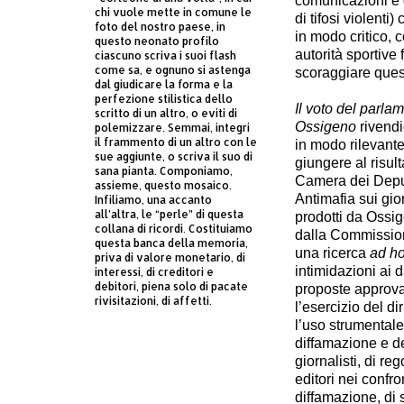
comunicazioni e 
chi vuole mette in comune le
di tifosi violenti
foto del nostro paese, in
in modo critico, 
questo neonato profilo
autorità sportive
ciascuno scriva i suoi flash
come sa, e ognuno si astenga
scoraggiare ques
dal giudicare la forma e la
perfezione stilistica dello
Il voto del parla
scritto di un altro, o eviti di
Ossigeno
rivendi
polemizzare. Semmai, integri
il frammento di un altro con le
in modo rilevante 
sue aggiunte, o scriva il suo di
giungere al risult
sana pianta. Componiamo,
Camera dei Depu
assieme, questo mosaico.
Antimafia sui gior
Infiliamo, una accanto
all’altra, le “perle” di questa
prodotti da Ossig
collana di ricordi. Costituiamo
dalla Commission
questa banca della memoria,
una ricerca
ad h
priva di valore monetario, di
intimidazioni ai 
interessi, di creditori e
debitori, piena solo di pacate
proposte approva
rivisitazioni, di affetti.
l’esercizio del di
l’uso strumentale
diffamazione e de
giornalisti, di re
editori nei confro
diffamazione, di 