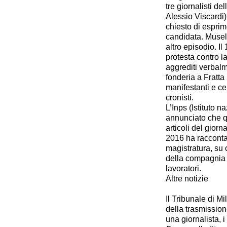
tre giornalisti d
Alessio Viscardi)
chiesto di espri
candidata. Musell
altro episodio. 
protesta contro l
aggrediti verbalm
fonderia a Fratta
manifestanti e ce
cronisti.
L’Inps (Istituto 
annunciato che q
articoli del giorn
2016 ha racconta
magistratura, su 
della compagnia e
lavoratori.
Altre notizie
Il Tribunale di M
della trasmissio
una giornalista, i