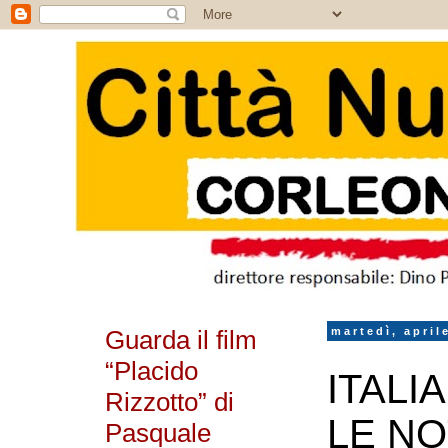
Guarda il film
martedì, april
“Placido
ITALI
Rizzotto” di
LE NO
Pasquale