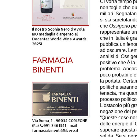
Ci vorrà tempo pe
non toglie che qu
miliari. Segnala
si sta sgretolando
che
Ossigeno per
Il nostro Sophia Nero d’Avola
rappresentare una
BIO medaglia d’argento al
che in Italia è gr
Decanter World Wine Awards
2025!
pubblica un feno
ad oscurare. Lent
analisi di Ossig
FARMACIA
positivo che è la
BINENTI
problema. Ancora
poco probabile e
la portata. Certa
politiche saranno
tenacia, ma quan
processo politico,
L’ostacolo più gr
negazione del pr
“Queste cose non 
Via Roma, 1 - 90034 CORLEONE
delle energie di
(Pa) 📞091-8461341 - mail
superare questa 
farmaciabinenti@libero.it
solida. Se si pen