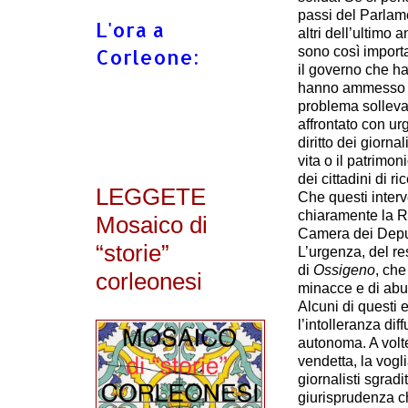
passi del Parlam
L'ora a
altri dell’ultimo a
Corleone:
sono così importa
il governo che h
hanno ammesso n
problema solleva
affrontato con urg
diritto dei giornal
vita o il patrimon
dei cittadini di r
LEGGETE
Che questi interv
chiaramente la Re
Mosaico di
Camera dei Deput
“storie”
L’urgenza, del res
di
Ossigeno
, che
corleonesi
minacce e di abusi
Alcuni di questi 
l’intolleranza di
autonoma. A volte
vendetta, la vogli
giornalisti sgrad
giurisprudenza c