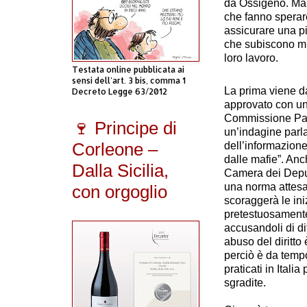
da Ossigeno. Ma 
che fanno sperar
assicurare una pi
che subiscono mi
loro lavoro.
Testata online pubblicata ai
sensi dell'art. 3 bis, comma 1
La prima viene d
Decreto Legge 63/2012
approvato con un
Commissione Par
🍷 Principe di
un’indagine parl
Corleone –
dell’informazione
dalle mafie”. Anc
Dalla Sicilia,
Camera dei Deput
una norma attesa
con orgoglio
scoraggerà le ini
pretestuosamente 
accusandoli di d
abuso del diritto
perciò è da tempo
praticati in Itali
sgradite.