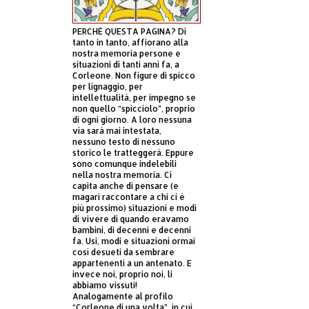
PERCHÈ QUESTA PAGINA? Di
tanto in tanto, affiorano alla
nostra memoria persone e
situazioni di tanti anni fa, a
Corleone. Non figure di spicco
per lignaggio, per
intellettualità, per impegno se
non quello “spicciolo”, proprio
di ogni giorno. A loro nessuna
via sarà mai intestata,
nessuno testo di nessuno
storico le tratteggerà. Eppure
sono comunque indelebili
nella nostra memoria. Ci
capita anche di pensare (e
magari raccontare a chi ci è
più prossimo) situazioni e modi
di vivere di quando eravamo
bambini, di decenni e decenni
fa. Usi, modi e situazioni ormai
così desueti da sembrare
appartenenti a un antenato. E
invece noi, proprio noi, li
abbiamo vissuti!
Analogamente al profilo
“Corleone di una volta”, in cui