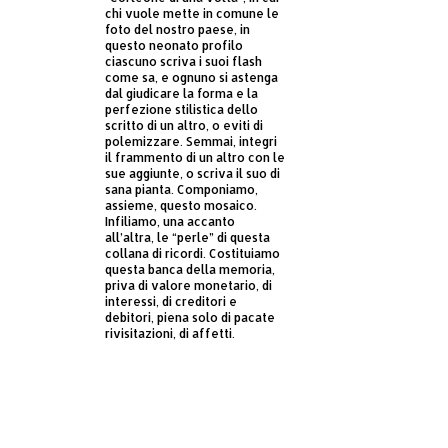
chi vuole mette in comune le
foto del nostro paese, in
questo neonato profilo
ciascuno scriva i suoi flash
come sa, e ognuno si astenga
dal giudicare la forma e la
perfezione stilistica dello
scritto di un altro, o eviti di
polemizzare. Semmai, integri
il frammento di un altro con le
sue aggiunte, o scriva il suo di
sana pianta. Componiamo,
assieme, questo mosaico.
Infiliamo, una accanto
all’altra, le “perle” di questa
collana di ricordi. Costituiamo
questa banca della memoria,
priva di valore monetario, di
interessi, di creditori e
debitori, piena solo di pacate
rivisitazioni, di affetti.