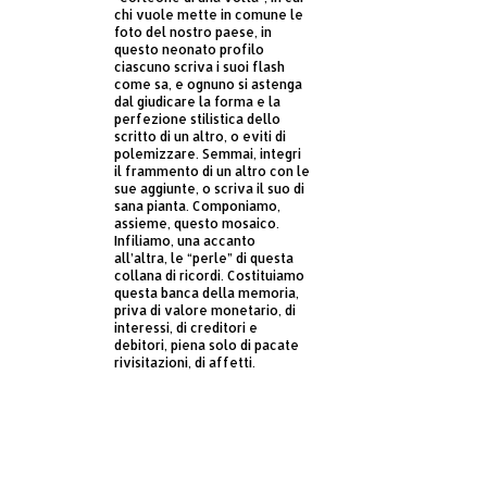
chi vuole mette in comune le
foto del nostro paese, in
questo neonato profilo
ciascuno scriva i suoi flash
come sa, e ognuno si astenga
dal giudicare la forma e la
perfezione stilistica dello
scritto di un altro, o eviti di
polemizzare. Semmai, integri
il frammento di un altro con le
sue aggiunte, o scriva il suo di
sana pianta. Componiamo,
assieme, questo mosaico.
Infiliamo, una accanto
all’altra, le “perle” di questa
collana di ricordi. Costituiamo
questa banca della memoria,
priva di valore monetario, di
interessi, di creditori e
debitori, piena solo di pacate
rivisitazioni, di affetti.