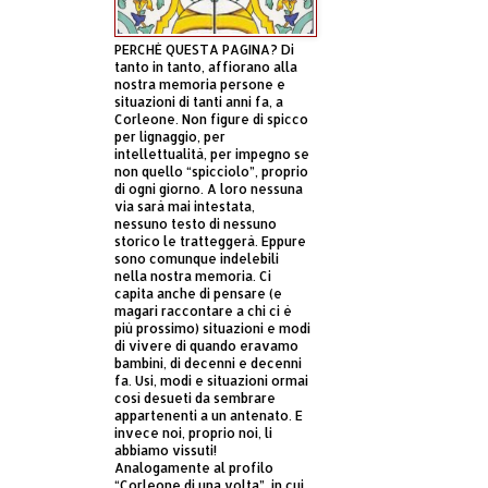
PERCHÈ QUESTA PAGINA? Di
tanto in tanto, affiorano alla
nostra memoria persone e
situazioni di tanti anni fa, a
Corleone. Non figure di spicco
per lignaggio, per
intellettualità, per impegno se
non quello “spicciolo”, proprio
di ogni giorno. A loro nessuna
via sarà mai intestata,
nessuno testo di nessuno
storico le tratteggerà. Eppure
sono comunque indelebili
nella nostra memoria. Ci
capita anche di pensare (e
magari raccontare a chi ci è
più prossimo) situazioni e modi
di vivere di quando eravamo
bambini, di decenni e decenni
fa. Usi, modi e situazioni ormai
così desueti da sembrare
appartenenti a un antenato. E
invece noi, proprio noi, li
abbiamo vissuti!
Analogamente al profilo
“Corleone di una volta”, in cui