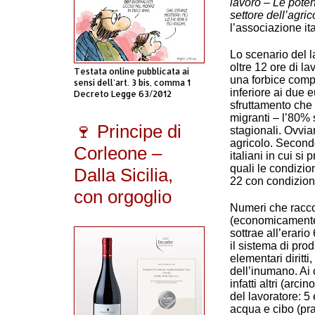
lavoro – Le poten
settore dell’agric
l’associazione it
Lo scenario del l
oltre 12 ore di la
Testata online pubblicata ai
una forbice compr
sensi dell'art. 3 bis, comma 1
inferiore ai due
Decreto Legge 63/2012
sfruttamento che 
migranti – l’80% 
🍷 Principe di
stagionali. Ovvia
agricolo. Secondo 
Corleone –
italiani in cui si 
quali le condizion
Dalla Sicilia,
22 con condizioni
con orgoglio
Numeri che racco
(economicamente p
sottrae all’erario
il sistema di prod
elementari diritti
dell’inumano. Ai 
infatti altri (arci
del lavoratore: 5
acqua e cibo (prat