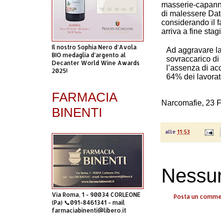
masserie-capanne
di malessere Dato
considerando il f
arriva a fine stag
Il nostro Sophia Nero d’Avola
Ad aggravare la
BIO medaglia d’argento al
sovraccarico di 
Decanter World Wine Awards
l’assenza di acc
2025!
64% dei lavorato
FARMACIA
Narcomafie,
23 
BINENTI
alle
11:53
Nessu
Via Roma, 1 - 90034 CORLEONE
Posta un comm
(Pa) 📞091-8461341 - mail
farmaciabinenti@libero.it