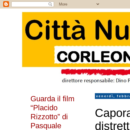
Guarda il film
venerdì, febbr
“Placido
Capora
Rizzotto” di
distrett
Pasquale