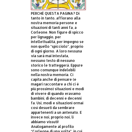
PERCHÈ QUESTA PAGINA? Di
tanto in tanto, affiorano alla
nostra memoria persone e
situazioni di tanti anni fa, a
Corleone. Non figure di spicco
per lignaggio, per
intellettualità, per impegno se
non quello “spicciolo”, proprio
di ogni giorno. A loro nessuna
via sarà mai intestata,
nessuno testo di nessuno
storico le tratteggerà. Eppure
sono comunque indelebili
nella nostra memoria. Ci
capita anche di pensare (e
magari raccontare a chi ci è
più prossimo) situazioni e modi
di vivere di quando eravamo
bambini, di decenni e decenni
fa. Usi, modi e situazioni ormai
così desueti da sembrare
appartenenti a un antenato. E
invece noi, proprio noi, li
abbiamo vissuti!
Analogamente al profilo
“Corleone di una volta”, in cui