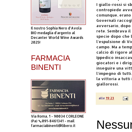
I giallo-rossi si 
contropiede avver
comunque, erano i
Governali raccogl
avversario, dopo u
Il nostro Sophia Nero d’Avola
rete. Sembrava il 
BIO medaglia d’argento al
specie dopo che l
Decanter World Wine Awards
l’espulsione di Vi
2025!
campo. Ma a tempo
calcio di rigore a
FARMACIA
Ippedico insaccav
giocatori e i dir
BINENTI
inseguire una vit
l’impegno di tutt
la vittoria a tutt
giallorossi.
alle
19:23
Via Roma, 1 - 90034 CORLEONE
Nessu
(Pa) 📞091-8461341 - mail
farmaciabinenti@libero.it