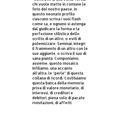
chi vuole mette in comune le
foto del nostro paese, in
questo neonato profilo
ciascuno scriva i suoi flash
come sa, e ognuno si astenga
dal giudicare la forma e la
perfezione stilistica dello
scritto di un altro, o eviti di
polemizzare. Semmai, integri
il frammento di un altro con le
sue aggiunte, o scriva il suo di
sana pianta. Componiamo,
assieme, questo mosaico.
Infiliamo, una accanto
all’altra, le “perle” di questa
collana di ricordi. Costituiamo
questa banca della memoria,
priva di valore monetario, di
interessi, di creditori e
debitori, piena solo di pacate
rivisitazioni, di affetti.