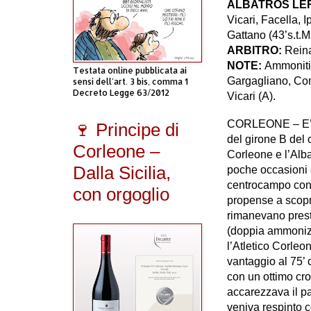
ALBATROS LE
Vicari, Facella, 
Gattano (43’s.t.Mi
ARBITRO:
Reina
NOTE:
Ammoniti 
Testata online pubblicata ai
Gargagliano, Cons
sensi dell'art. 3 bis, comma 1
Decreto Legge 63/2012
Vicari (A).
CORLEONE –
E
🍷 Principe di
del girone B del 
Corleone –
Corleone e l’Alba
Dalla Sicilia,
poche occasioni 
centrocampo con 
con orgoglio
propense a scopri
rimanevano prest
(doppia ammonizi
l’Atletico Corleon
vantaggio al 75’ 
con un ottimo cro
accarezzava il pa
veniva respinto c