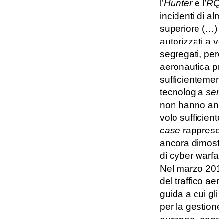
l’
Hunter
e l’
RQ
incidenti di a
superiore (…) 
autorizzati a 
segregati, p
aeronautica p
sufficientemen
tecnologia
se
non hanno anc
volo sufficien
case
rapprese
ancora dimost
di cyber warfa
Nel marzo 2010
del traffico ae
guida a cui gl
per la gestion