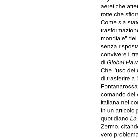
aerei che att
rotte che sfior
Come sia stato
trasformazione
mondiale” dei 
senza risposta
convivere il tr
di
Global Haw
Che l’uso dei 
di trasferire a 
Fontanarossa, 
comando del 4
italiana nel c
In un articolo
quotidiano
La 
Zermo, citando 
vero problema 