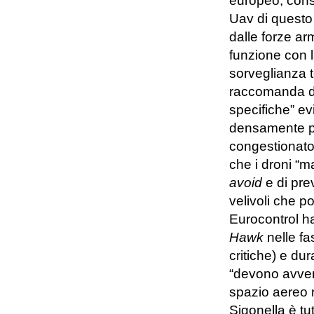
europeo, consi
Uav di questo 
dalle forze ar
funzione con 
sorveglianza 
raccomanda di
specifiche” ev
densamente p
congestionato
che i droni “
avoid
e di prev
velivoli che po
Eurocontrol ha
Hawk
nelle fa
critiche) e dur
“devono avveni
spazio aereo ri
Sigonella è tut