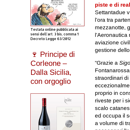
piste e di rea
Settantadue vo
l’ora tra parte
mezzanotte, gr
Testata online pubblicata ai
sensi dell'art. 3 bis, comma 1
l’Aeronautica m
Decreto Legge 63/2012
aviazione civi
gestione dello
🍷 Principe di
Corleone –
“Grazie a
Sigo
Fontanarossa, 
Dalla Sicilia,
straordinari di
con orgoglio
eccezionalmen
proprio in co
riveste per i s
scalo catanese
ed occupa il s
a volume di tra