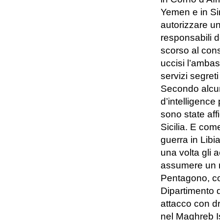
Yemen e in Sir
autorizzare un 
responsabili d
scorso al cons
uccisi l’amba
servizi segreti
Secondo alcuni
d’intelligence 
sono state affi
Sicilia. E co
guerra in Lib
una volta gli 
assumere un r
Pentagono, co
Dipartimento d
attacco con dr
nel Maghreb I