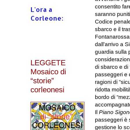
consentito fare
L'ora a
saranno punit
Corleone:
Codice penale”
sbarco e il tr
Fontanarossa 
dall’arrivo a 
guardia sulla po
considerazion
LEGGETE
di sbarco e di
Mosaico di
passeggeri e d
“storie”
ragioni di “sic
corleonesi
ridotta mobili
bordo di “mezz
accompagnato
Il
Piano Sigon
passeggeri è s
gestione lo sc