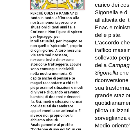
carico dei cost
Sigonella e di 
PERCHÈ QUESTA PAGINA? Di
tanto in tanto, affiorano alla
all’attività del
nostra memoria persone e
Enac e ministe
situazioni di tanti anni fa, a
Corleone. Non figure di spicco
delle piste.
per lignaggio, per
intellettualità, per impegno se
L’accordo che 
non quello “spicciolo”, proprio
traffico mass
di ogni giorno. A loro nessuna
via sarà mai intestata,
sollevato perple
nessuno testo di nessuno
storico le tratteggerà. Eppure
della
Campagna
sono comunque indelebili
Sigonella
che 
nella nostra memoria. Ci
capita anche di pensare (e
riconversione a
magari raccontare a chi ci è
sua trasforma
più prossimo) situazioni e modi
di vivere di quando eravamo
grande stazio
bambini, di decenni e decenni
fa. Usi, modi e situazioni ormai
quotidianament
così desueti da sembrare
pilota utilizza
appartenenti a un antenato. E
invece noi, proprio noi, li
sorveglianza e
abbiamo vissuti!
Analogamente al profilo
Medio oriente”
“Corleone di una volta”, in cui