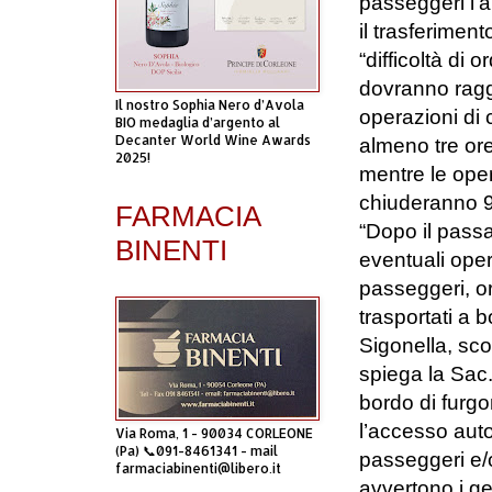
passeggeri l’a
il trasferimen
“difficoltà di o
dovranno raggi
Il nostro Sophia Nero d’Avola
operazioni di 
BIO medaglia d’argento al
Decanter World Wine Awards
almeno tre ore
2025!
mentre le oper
chiuderanno 9
FARMACIA
“Dopo il passa
BINENTI
eventuali oper
passeggeri, or
trasportati a 
Sigonella, sco
spiega la Sac.
bordo di furgo
l’accesso aut
Via Roma, 1 - 90034 CORLEONE
(Pa) 📞091-8461341 - mail
passeggeri e/
farmaciabinenti@libero.it
avvertono i ge