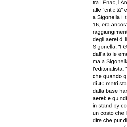
tra l’Enac, l’
alle “criticità
a Sigonella il 
16, era ancor
raggiungimento
degli aerei di 
Sigonella. “I
G
dall’alto le 
ma a Sigonell
l’editorialista
che quando que
di 40 metri st
dalla base han
aerei: e quind
in stand by c
un costo che 
dire che pur di