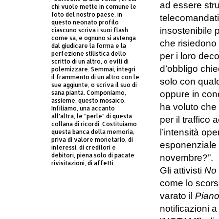
ad essere strum
chi vuole mette in comune le
foto del nostro paese, in
telecomandati
questo neonato profilo
insostenibile p
ciascuno scriva i suoi flash
come sa, e ognuno si astenga
che risiedono 
dal giudicare la forma e la
perfezione stilistica dello
per i loro deco
scritto di un altro, o eviti di
d’obbligo chie
polemizzare. Semmai, integri
il frammento di un altro con le
solo con qualc
sue aggiunte, o scriva il suo di
sana pianta. Componiamo,
oppure in cond
assieme, questo mosaico.
ha voluto che 
Infiliamo, una accanto
all’altra, le “perle” di questa
per il traffic
collana di ricordi. Costituiamo
l’intensità op
questa banca della memoria,
priva di valore monetario, di
esponenziale 
interessi, di creditori e
debitori, piena solo di pacate
novembre?”.
rivisitazioni, di affetti.
Gli attivisti
No
come lo scors
varato il
Piano
notificazioni a 