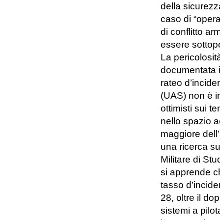
della sicurezz
caso di “opera
di conflitto a
essere sottopo
La pericolosit
documentata in
rateo d’incide
(UAS) non è i
ottimisti sui t
nello spazio a
maggiore dell’
una ricerca su
Militare di Stu
si apprende ch
tasso d’incide
28, oltre il d
sistemi a pilo