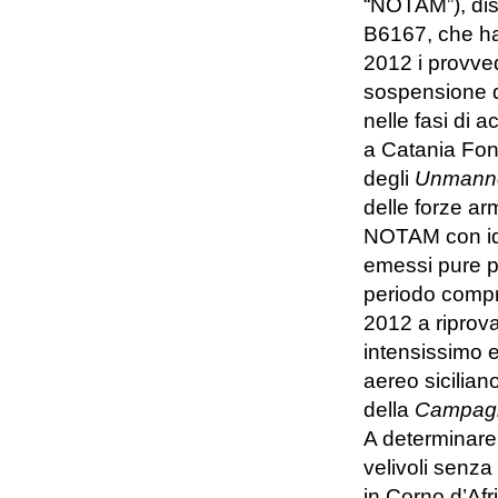
“NOTAM”), dis
B6167, che ha
2012 i provve
sospensione d
nelle fasi di 
a Catania Font
degli
Unmanne
delle forze ar
NOTAM con ide
emessi pure pe
periodo compr
2012 a riprova 
intensissimo 
aereo sicilian
della
Campagna
A determinare 
velivoli senza p
in Corno d’Afr