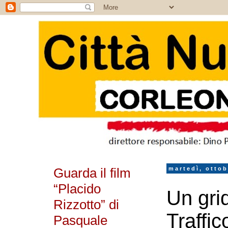
Guarda il film
martedì, ottob
“Placido
Un gri
Rizzotto” di
Traffic
Pasquale