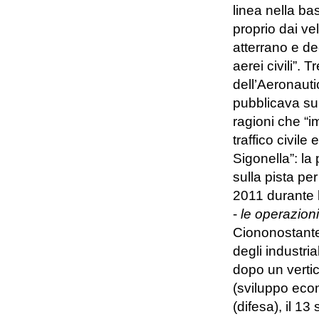
linea nella ba
proprio dai ve
atterrano e d
aerei civili”. 
dell’Aeronaut
pubblicava s
ragioni che “i
traffico civil
Sigonella”: la 
sulla pista per
2011 durante l
-
le operazioni
Ciononostante,
degli industrial
dopo un vertic
(sviluppo eco
(difesa), il 13