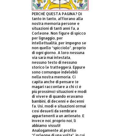
PERCHÈ QUESTA PAGINA? Di
tanto in tanto, affiorano alla
nostra memoria persone e
situazioni di tanti anni fa, a
Corleone. Non figure di spicco
per lignaggio, per
intellettualità, per impegno se
non quello “spicciolo”, proprio
di ogni giorno. A loro nessuna
via sarà mai intestata,
nessuno testo di nessuno
storico le tratteggerà. Eppure
sono comunque indelebili
nella nostra memoria. Ci
capita anche di pensare (e
magari raccontare a chi ci è
più prossimo) situazioni e modi
di vivere di quando eravamo
bambini, di decenni e decenni
fa. Usi, modi e situazioni ormai
così desueti da sembrare
appartenenti a un antenato. E
invece noi, proprio noi, li
abbiamo vissuti!
Analogamente al profilo
“Corleone di una volta”, in cui