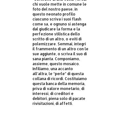
chi vuole mette in comune le
foto del nostro paese, in
questo neonato profilo
ciascuno scriva i suoi flash
come sa, e ognuno si astenga
dal giudicare la forma e la
perfezione stilistica dello
scritto di un altro, o eviti di
polemizzare. Semmai, integri
il frammento di un altro con le
sue aggiunte, o scriva il suo di
sana pianta. Componiamo,
assieme, questo mosaico.
Infiliamo, una accanto
all’altra, le “perle” di questa
collana di ricordi. Costituiamo
questa banca della memoria,
priva di valore monetario, di
interessi, di creditori e
debitori, piena solo di pacate
rivisitazioni, di affetti.