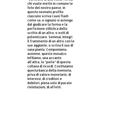
chi vuole mette in comune le
foto del nostro paese, in
questo neonato profilo
ciascuno scriva i suoi flash
come sa, e ognuno si astenga
dal giudicare la forma e la
perfezione stilistica dello
scritto di un altro, o eviti di
polemizzare. Semmai, integri
il frammento di un altro con le
sue aggiunte, o scriva il suo di
sana pianta. Componiamo,
assieme, questo mosaico.
Infiliamo, una accanto
all’altra, le “perle” di questa
collana di ricordi. Costituiamo
questa banca della memoria,
priva di valore monetario, di
interessi, di creditori e
debitori, piena solo di pacate
rivisitazioni, di affetti.