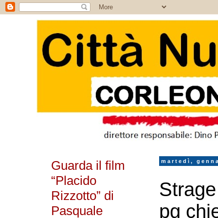
Guarda il film
martedì, genna
“Placido
Strage 
Rizzotto” di
pg chie
Pasquale