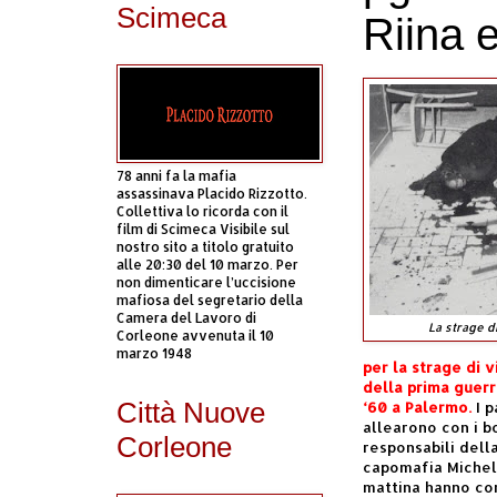
Scimeca
Riina 
78 anni fa la mafia
assassinava Placido Rizzotto.
Collettiva lo ricorda con il
film di Scimeca Visibile sul
nostro sito a titolo gratuito
alle 20:30 del 10 marzo. Per
non dimenticare l’uccisione
mafiosa del segretario della
Camera del Lavoro di
La strage d
Corleone avvenuta il 10
marzo 1948
per la strage di v
della prima guerr
Città Nuove
‘60 a Palermo.
I p
allearono con i bo
Corleone
responsabili dell
capomafia Michel
mattina hanno con