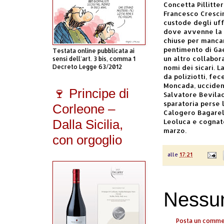
Concetta Pillitte
Francesco Crescim
custode degli uff
dove avvenne la s
chiuse per mancan
pentimento di Ga
Testata online pubblicata ai
un altro collabor
sensi dell'art. 3 bis, comma 1
Decreto Legge 63/2012
nomi dei sicari. L
da poliziotti, fec
Moncada, ucciden
🍷 Principe di
Salvatore Bevilac
sparatoria perse 
Corleone –
Calogero Bagarel
Dalla Sicilia,
Leoluca e cognato 
marzo.
con orgoglio
alle
17:21
Nessu
Posta un comm