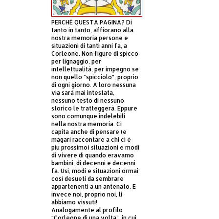
PERCHÈ QUESTA PAGINA? Di
tanto in tanto, affiorano alla
nostra memoria persone e
situazioni di tanti anni fa, a
Corleone. Non figure di spicco
per lignaggio, per
intellettualità, per impegno se
non quello “spicciolo”, proprio
di ogni giorno. A loro nessuna
via sarà mai intestata,
nessuno testo di nessuno
storico le tratteggerà. Eppure
sono comunque indelebili
nella nostra memoria. Ci
capita anche di pensare (e
magari raccontare a chi ci è
più prossimo) situazioni e modi
di vivere di quando eravamo
bambini, di decenni e decenni
fa. Usi, modi e situazioni ormai
così desueti da sembrare
appartenenti a un antenato. E
invece noi, proprio noi, li
abbiamo vissuti!
Analogamente al profilo
“Corleone di una volta”, in cui