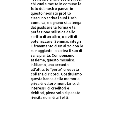
chi vuole mette in comune le
foto del nostro paese, in
questo neonato profilo
ciascuno scriva i suoi flash
come sa, e ognuno si astenga
dal giudicare la forma e la
perfezione stilistica dello
scritto di un altro, o eviti di
polemizzare. Semmai, integri
il frammento di un altro con le
sue aggiunte, o scriva il suo di
sana pianta. Componiamo,
assieme, questo mosaico.
Infiliamo, una accanto
all’altra, le “perle” di questa
collana di ricordi. Costituiamo
questa banca della memoria,
priva di valore monetario, di
interessi, di creditori e
debitori, piena solo di pacate
rivisitazioni, di affetti.