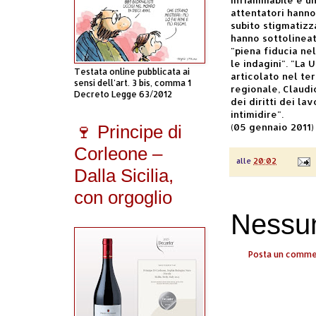
attentatori hanno 
subito stigmatizz
hanno sottolineat
"piena fiducia ne
le indagini". "La
Testata online pubblicata ai
articolato nel ter
sensi dell'art. 3 bis, comma 1
regionale, Claudi
Decreto Legge 63/2012
dei diritti dei la
intimidire".
(05 gennaio 2011)
🍷 Principe di
Corleone –
alle
20:02
Dalla Sicilia,
con orgoglio
Nessu
Posta un comm