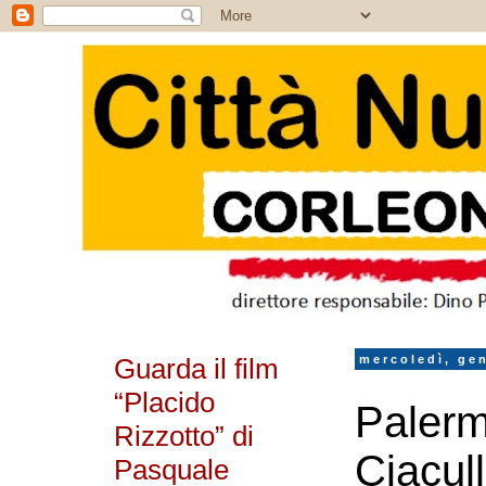
Guarda il film
mercoledì, ge
“Placido
Palerm
Rizzotto” di
Ciacull
Pasquale