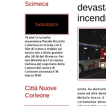
Scimeca
devast
incend
78 anni fa la mafia
assassinava Placido Rizzotto.
Collettiva lo ricorda con il
film di Scimeca Visibile sul
nostro sito a titolo gratuito
alle 20:30 del 10 marzo. Per
non dimenticare l’uccisione
mafiosa del segretario della
Camera del Lavoro di
Corleone avvenuta il 10
marzo 1948
Città Nuove
notte, ha distrutt
zona ad alta dens
Corleone
Michcle Greco, il 
certamente doloso
infiammabile e un