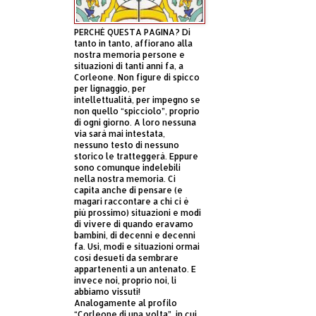
PERCHÈ QUESTA PAGINA? Di
tanto in tanto, affiorano alla
nostra memoria persone e
situazioni di tanti anni fa, a
Corleone. Non figure di spicco
per lignaggio, per
intellettualità, per impegno se
non quello “spicciolo”, proprio
di ogni giorno. A loro nessuna
via sarà mai intestata,
nessuno testo di nessuno
storico le tratteggerà. Eppure
sono comunque indelebili
nella nostra memoria. Ci
capita anche di pensare (e
magari raccontare a chi ci è
più prossimo) situazioni e modi
di vivere di quando eravamo
bambini, di decenni e decenni
fa. Usi, modi e situazioni ormai
così desueti da sembrare
appartenenti a un antenato. E
invece noi, proprio noi, li
abbiamo vissuti!
Analogamente al profilo
“Corleone di una volta”, in cui