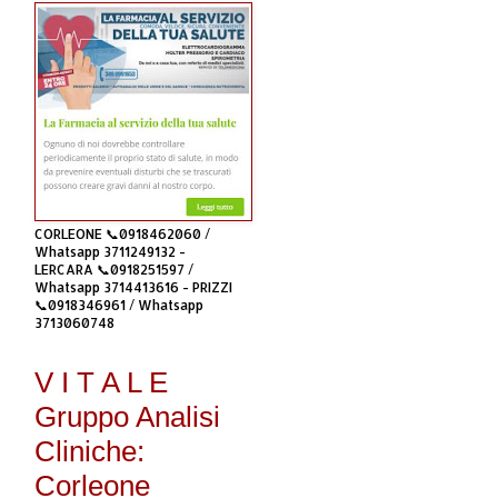
CORLEONE 📞0918462060 /
Whatsapp 3711249132 -
LERCARA 📞0918251597 /
Whatsapp 3714413616 - PRIZZI
📞0918346961 / Whatsapp
3713060748
V I T A L E
Gruppo Analisi
Cliniche:
Corleone