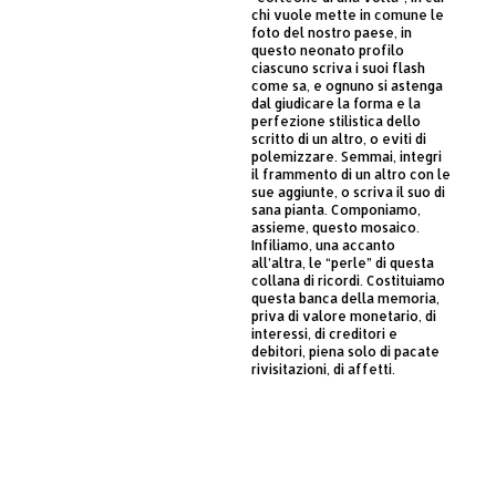
chi vuole mette in comune le
foto del nostro paese, in
questo neonato profilo
ciascuno scriva i suoi flash
come sa, e ognuno si astenga
dal giudicare la forma e la
perfezione stilistica dello
scritto di un altro, o eviti di
polemizzare. Semmai, integri
il frammento di un altro con le
sue aggiunte, o scriva il suo di
sana pianta. Componiamo,
assieme, questo mosaico.
Infiliamo, una accanto
all’altra, le “perle” di questa
collana di ricordi. Costituiamo
questa banca della memoria,
priva di valore monetario, di
interessi, di creditori e
debitori, piena solo di pacate
rivisitazioni, di affetti.