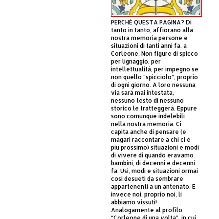
PERCHÈ QUESTA PAGINA? Di
tanto in tanto, affiorano alla
nostra memoria persone e
situazioni di tanti anni fa, a
Corleone. Non figure di spicco
per lignaggio, per
intellettualità, per impegno se
non quello “spicciolo”, proprio
di ogni giorno. A loro nessuna
via sarà mai intestata,
nessuno testo di nessuno
storico le tratteggerà. Eppure
sono comunque indelebili
nella nostra memoria. Ci
capita anche di pensare (e
magari raccontare a chi ci è
più prossimo) situazioni e modi
di vivere di quando eravamo
bambini, di decenni e decenni
fa. Usi, modi e situazioni ormai
così desueti da sembrare
appartenenti a un antenato. E
invece noi, proprio noi, li
abbiamo vissuti!
Analogamente al profilo
“Corleone di una volta”, in cui