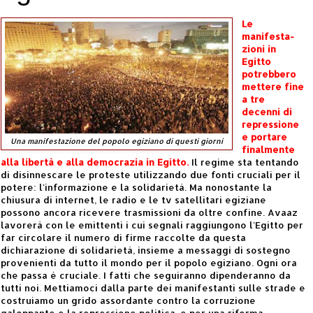
Le
manifesta-
zioni in
Egitto
potrebbero
mettere fine
a tre
decenni di
repressione
e portare
Una manifestazione del popolo egiziano di questi giorni
finalmente
alla libertà e alla democrazia in Egitto.
Il regime sta tentando
di disinnescare le proteste utilizzando due fonti cruciali per il
potere: l'informazione e la solidarietà. Ma nonostante la
chiusura di internet, le radio e le tv satellitari egiziane
possono ancora ricevere trasmissioni da oltre confine. Avaaz
lavorerà con le emittenti i cui segnali raggiungono l'Egitto per
far circolare il numero di firme raccolte da questa
dichiarazione di solidarietà, insieme a messaggi di sostegno
provenienti da tutto il mondo per il popolo egiziano. Ogni ora
che passa è cruciale. I fatti che seguiranno dipenderanno da
tutti noi. Mettiamoci dalla parte dei manifestanti sulle strade e
costruiamo un grido assordante contro la corruzione
galoppante e la repressione politica, e per una riforma