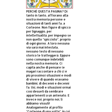
PERCHÈ QUESTA PAGINA? Di
tanto in tanto, affiorano alla
nostra memoria persone e
situazioni di tanti anni fa, a
Corleone. Non figure di spicco
per lignaggio, per
intellettualità, per impegno se
non quello “spicciolo”, proprio
di ogni giorno. A loro nessuna
via sarà mai intestata,
nessuno testo di nessuno
storico le tratteggerà. Eppure
sono comunque indelebili
nella nostra memoria. Ci
capita anche di pensare (e
magari raccontare a chi ci è
più prossimo) situazioni e modi
di vivere di quando eravamo
bambini, di decenni e decenni
fa. Usi, modi e situazioni ormai
così desueti da sembrare
appartenenti a un antenato. E
invece noi, proprio noi, li
abbiamo vissuti!
Analogamente al profilo
“Corleone di una volta”, in cui