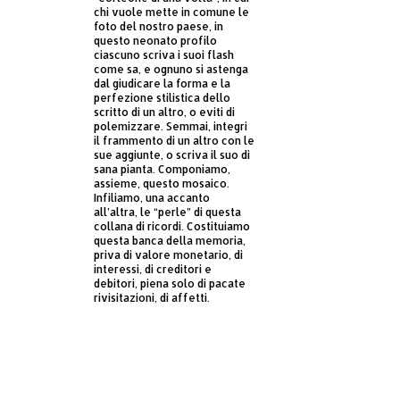
chi vuole mette in comune le
foto del nostro paese, in
questo neonato profilo
ciascuno scriva i suoi flash
come sa, e ognuno si astenga
dal giudicare la forma e la
perfezione stilistica dello
scritto di un altro, o eviti di
polemizzare. Semmai, integri
il frammento di un altro con le
sue aggiunte, o scriva il suo di
sana pianta. Componiamo,
assieme, questo mosaico.
Infiliamo, una accanto
all’altra, le “perle” di questa
collana di ricordi. Costituiamo
questa banca della memoria,
priva di valore monetario, di
interessi, di creditori e
debitori, piena solo di pacate
rivisitazioni, di affetti.