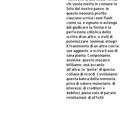
chi vuole mette in comune le
foto del nostro paese, in
questo neonato profilo
ciascuno scriva i suoi flash
come sa, e ognuno si astenga
dal giudicare la forma e la
perfezione stilistica dello
scritto di un altro, o eviti di
polemizzare. Semmai, integri
il frammento di un altro con le
sue aggiunte, o scriva il suo di
sana pianta. Componiamo,
assieme, questo mosaico.
Infiliamo, una accanto
all’altra, le “perle” di questa
collana di ricordi. Costituiamo
questa banca della memoria,
priva di valore monetario, di
interessi, di creditori e
debitori, piena solo di pacate
rivisitazioni, di affetti.