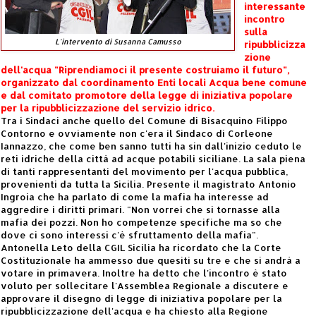
interessante
incontro
sulla
L'intervento di Susanna Camusso
ripubblicizza
zione
dell'acqua "Riprendiamoci il presente costruiamo il futuro",
organizzato dal coordinamento Enti locali Acqua bene comune
e dal comitato promotore della legge di iniziativa popolare
per la ripubblicizzazione del servizio idrico.
Tra i Sindaci anche quello del Comune di Bisacquino Filippo
Contorno e ovviamente non c'era il Sindaco di Corleone
Iannazzo, che come ben sanno tutti ha sin dall'inizio ceduto le
reti idriche della città ad acque potabili siciliane. La sala piena
di tanti rappresentanti del movimento per l'acqua pubblica,
provenienti da tutta la Sicilia. Presente il magistrato Antonio
Ingroia che ha parlato di come la mafia ha interesse ad
aggredire i diritti primari. "Non vorrei che si tornasse alla
mafia dei pozzi. Non ho competenze specifiche ma so che
dove ci sono interessi c'è sfruttamento della mafia".
Antonella Leto della CGIL Sicilia ha ricordato che la Corte
Costituzionale ha ammesso due quesiti su tre e che si andrà a
votare in primavera. Inoltre ha detto che l'incontro è stato
voluto per sollecitare l'Assemblea Regionale a discutere e
approvare il disegno di legge di iniziativa popolare per la
ripubblicizzazione dell'acqua e ha chiesto alla Regione