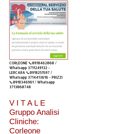
CORLEONE 📞0918462060 /
Whatsapp 3711249132 -
LERCARA 📞0918251597 /
Whatsapp 3714413616 - PRIZZI
📞0918346961 / Whatsapp
3713060748
V I T A L E
Gruppo Analisi
Cliniche:
Corleone