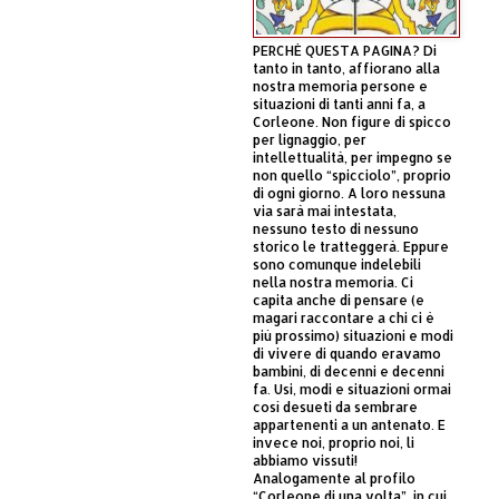
PERCHÈ QUESTA PAGINA? Di
tanto in tanto, affiorano alla
nostra memoria persone e
situazioni di tanti anni fa, a
Corleone. Non figure di spicco
per lignaggio, per
intellettualità, per impegno se
non quello “spicciolo”, proprio
di ogni giorno. A loro nessuna
via sarà mai intestata,
nessuno testo di nessuno
storico le tratteggerà. Eppure
sono comunque indelebili
nella nostra memoria. Ci
capita anche di pensare (e
magari raccontare a chi ci è
più prossimo) situazioni e modi
di vivere di quando eravamo
bambini, di decenni e decenni
fa. Usi, modi e situazioni ormai
così desueti da sembrare
appartenenti a un antenato. E
invece noi, proprio noi, li
abbiamo vissuti!
Analogamente al profilo
“Corleone di una volta”, in cui