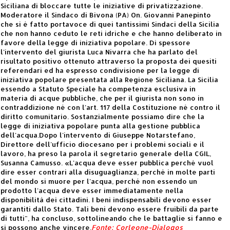
Siciliana di bloccare tutte le iniziative di privatizzazione.
Moderatore il Sindaco di Bivona (PA) On. Giovanni Panepinto
che si è fatto portavoce di quei tantissimi Sindaci della Sicilia
che non hanno ceduto le reti idriche e che hanno deliberato in
favore della legge di iniziativa popolare. Di spessore
l'intervento del giurista Luca Nivarra che ha parlato del
risultato positivo ottenuto attraverso la proposta dei quesiti
referendari ed ha espresso condivisione per la legge di
iniziativa popolare presentata alla Regione Siciliana. La Sicilia
essendo a Statuto Speciale ha competenza esclusiva in
materia di acque pubbliche, che per il giurista non sono in
contraddizione né con l'art. 117 della Costituzione né contro il
diritto comunitario. Sostanzialmente possiamo dire che la
legge di iniziativa popolare punta alla gestione pubblica
dell'acqua.Dopo l'intervento di Giuseppe Notarstefano,
Direttore dell'ufficio diocesano per i problemi sociali e il
lavoro, ha preso la parola il segretario generale della CGIL,
Susanna Camusso. «L'acqua deve esser pubblica perché vuol
dire esser contrari alla disuguaglianza, perché in molte parti
del mondo si muore per l'acqua, perché non essendo un
prodotto l'acqua deve esser immediatamente nella
disponibilità dei cittadini. I beni indispensabili devono esser
garantiti dallo Stato. Tali beni devono essere fruibili da parte
di tutti", ha concluso, sottolineando che le battaglie si fanno e
si possono anche vincere.
Fonte: Corleone-Dialogos