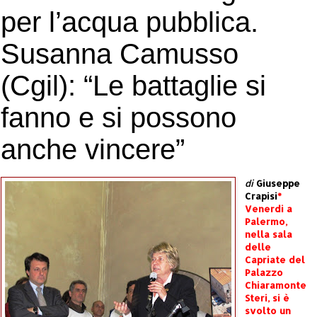
per l’acqua pubblica.
Susanna Camusso
(Cgil): “Le battaglie si
fanno e si possono
anche vincere”
di
Giuseppe
Crapisi
*
Venerdi a
Palermo,
nella sala
delle
Capriate del
Palazzo
Chiaramonte
Steri, si è
svolto un