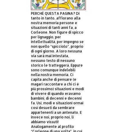
PERCHÈ QUESTA PAGINA? Di
tanto in tanto, affiorano alla
nostra memoria persone e
situazioni di tanti anni fa, a
Corleone. Non figure di spicco
per lignaggio, per
intellettualità, per impegno se
non quello “spicciolo”, proprio
di ogni giorno. A loro nessuna
via sarà mai intestata,
nessuno testo di nessuno
storico le tratteggerà. Eppure
sono comunque indelebili
nella nostra memoria. Ci
capita anche di pensare (e
magari raccontare a chi ci è
più prossimo) situazioni e modi
di vivere di quando eravamo
bambini, di decenni e decenni
fa. Usi, modi e situazioni ormai
così desueti da sembrare
appartenenti a un antenato. E
invece noi, proprio noi, li
abbiamo vissuti!
Analogamente al profilo
“Corleone di una volta”, in cui