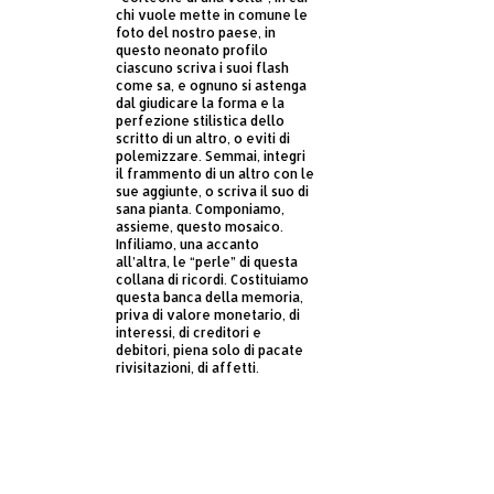
chi vuole mette in comune le
foto del nostro paese, in
questo neonato profilo
ciascuno scriva i suoi flash
come sa, e ognuno si astenga
dal giudicare la forma e la
perfezione stilistica dello
scritto di un altro, o eviti di
polemizzare. Semmai, integri
il frammento di un altro con le
sue aggiunte, o scriva il suo di
sana pianta. Componiamo,
assieme, questo mosaico.
Infiliamo, una accanto
all’altra, le “perle” di questa
collana di ricordi. Costituiamo
questa banca della memoria,
priva di valore monetario, di
interessi, di creditori e
debitori, piena solo di pacate
rivisitazioni, di affetti.