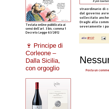
Il pm Gaetan
straordinario di 
dal governo avreb
sollecitato anche
Draghi alla commi
Testata online pubblicata ai
severamente i pad
sensi dell'art. 3 bis, comma 1
Decreto Legge 63/2012
alle
01:37
🍷 Principe di
Corleone –
Nessu
Dalla Sicilia,
con orgoglio
Posta un comm