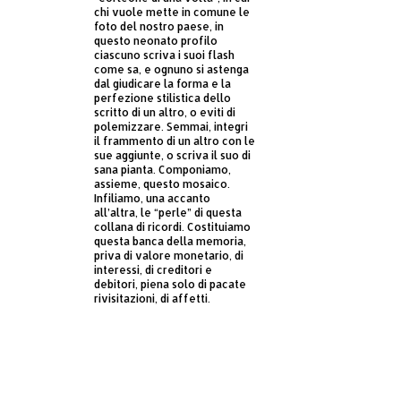
chi vuole mette in comune le
foto del nostro paese, in
questo neonato profilo
ciascuno scriva i suoi flash
come sa, e ognuno si astenga
dal giudicare la forma e la
perfezione stilistica dello
scritto di un altro, o eviti di
polemizzare. Semmai, integri
il frammento di un altro con le
sue aggiunte, o scriva il suo di
sana pianta. Componiamo,
assieme, questo mosaico.
Infiliamo, una accanto
all’altra, le “perle” di questa
collana di ricordi. Costituiamo
questa banca della memoria,
priva di valore monetario, di
interessi, di creditori e
debitori, piena solo di pacate
rivisitazioni, di affetti.