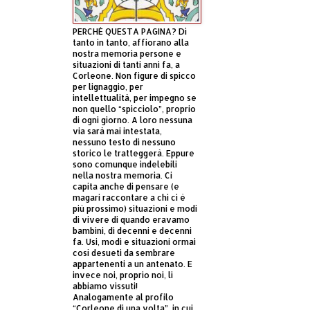
PERCHÈ QUESTA PAGINA? Di
tanto in tanto, affiorano alla
nostra memoria persone e
situazioni di tanti anni fa, a
Corleone. Non figure di spicco
per lignaggio, per
intellettualità, per impegno se
non quello “spicciolo”, proprio
di ogni giorno. A loro nessuna
via sarà mai intestata,
nessuno testo di nessuno
storico le tratteggerà. Eppure
sono comunque indelebili
nella nostra memoria. Ci
capita anche di pensare (e
magari raccontare a chi ci è
più prossimo) situazioni e modi
di vivere di quando eravamo
bambini, di decenni e decenni
fa. Usi, modi e situazioni ormai
così desueti da sembrare
appartenenti a un antenato. E
invece noi, proprio noi, li
abbiamo vissuti!
Analogamente al profilo
“Corleone di una volta”, in cui