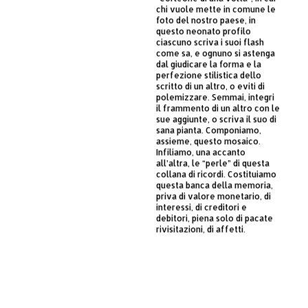
chi vuole mette in comune le
foto del nostro paese, in
questo neonato profilo
ciascuno scriva i suoi flash
come sa, e ognuno si astenga
dal giudicare la forma e la
perfezione stilistica dello
scritto di un altro, o eviti di
polemizzare. Semmai, integri
il frammento di un altro con le
sue aggiunte, o scriva il suo di
sana pianta. Componiamo,
assieme, questo mosaico.
Infiliamo, una accanto
all’altra, le “perle” di questa
collana di ricordi. Costituiamo
questa banca della memoria,
priva di valore monetario, di
interessi, di creditori e
debitori, piena solo di pacate
rivisitazioni, di affetti.