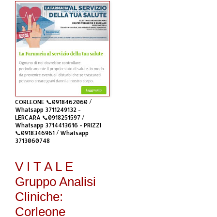
CORLEONE 📞0918462060 /
Whatsapp 3711249132 -
LERCARA 📞0918251597 /
Whatsapp 3714413616 - PRIZZI
📞0918346961 / Whatsapp
3713060748
V I T A L E
Gruppo Analisi
Cliniche:
Corleone