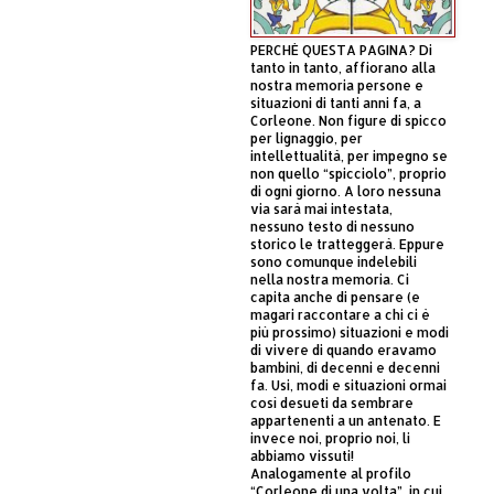
PERCHÈ QUESTA PAGINA? Di
tanto in tanto, affiorano alla
nostra memoria persone e
situazioni di tanti anni fa, a
Corleone. Non figure di spicco
per lignaggio, per
intellettualità, per impegno se
non quello “spicciolo”, proprio
di ogni giorno. A loro nessuna
via sarà mai intestata,
nessuno testo di nessuno
storico le tratteggerà. Eppure
sono comunque indelebili
nella nostra memoria. Ci
capita anche di pensare (e
magari raccontare a chi ci è
più prossimo) situazioni e modi
di vivere di quando eravamo
bambini, di decenni e decenni
fa. Usi, modi e situazioni ormai
così desueti da sembrare
appartenenti a un antenato. E
invece noi, proprio noi, li
abbiamo vissuti!
Analogamente al profilo
“Corleone di una volta”, in cui