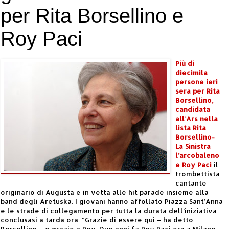
per Rita Borsellino e
Roy Paci
Più di
diecimila
persone ieri
sera per Rita
Borsellino,
candidata
all’Ars nella
lista Rita
Borsellino-
La Sinistra
l’arcobaleno
e Roy Paci
il
trombettista
cantante
originario di Augusta e in vetta alle hit parade insieme alla
band degli Aretuska. I giovani hanno affollato Piazza Sant’Anna
e le strade di collegamento per tutta la durata dell’iniziativa
conclusasi a tarda ora. “Grazie di essere qui – ha detto
Borsellino – e grazie a Roy. Due anni fa Roy Paci era a Milano