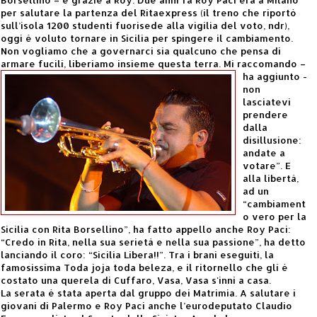
per salutare la partenza del Ritaexpress (il treno che riportò
sull’isola 1200 studenti fuorisede alla vigilia del voto, ndr),
oggi è voluto tornare in Sicilia per spingere il cambiamento.
Non vogliamo che a governarci sia qualcuno che pensa di
armare fucili, liberiamo insieme questa
terra. Mi raccomando –
ha aggiunto -
non
lasciatevi
prendere
dalla
disillusione:
andate a
votare”. E
alla libertà,
ad un
“cambiament
o vero per la
Sicilia con Rita Borsellino”, ha fatto appello anche Roy Paci:
“Credo in Rita, nella sua serietà e nella sua passione”, ha detto
lanciando il coro: “Sicilia Libera!!”. Tra i brani eseguiti, la
famosissima Toda joja toda beleza, e il ritornello che gli è
costato una querela di Cuffaro, Vasa, Vasa s'innì a casa.
La serata è stata aperta dal gruppo dei Matrimia. A salutare i
giovani di Palermo e Roy Paci anche l’eurodeputato Claudio