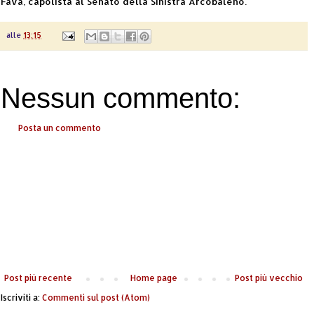
Fava, capolista al Senato della Sinistra Arcobaleno.
alle
13:15
Nessun commento:
Posta un commento
Post più recente
Home page
Post più vecchio
Iscriviti a:
Commenti sul post (Atom)