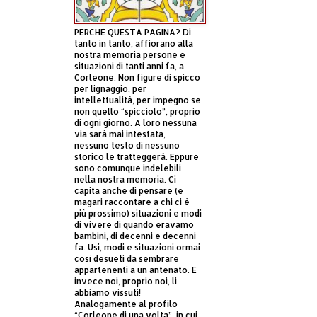
PERCHÈ QUESTA PAGINA? Di
tanto in tanto, affiorano alla
nostra memoria persone e
situazioni di tanti anni fa, a
Corleone. Non figure di spicco
per lignaggio, per
intellettualità, per impegno se
non quello “spicciolo”, proprio
di ogni giorno. A loro nessuna
via sarà mai intestata,
nessuno testo di nessuno
storico le tratteggerà. Eppure
sono comunque indelebili
nella nostra memoria. Ci
capita anche di pensare (e
magari raccontare a chi ci è
più prossimo) situazioni e modi
di vivere di quando eravamo
bambini, di decenni e decenni
fa. Usi, modi e situazioni ormai
così desueti da sembrare
appartenenti a un antenato. E
invece noi, proprio noi, li
abbiamo vissuti!
Analogamente al profilo
“Corleone di una volta”, in cui