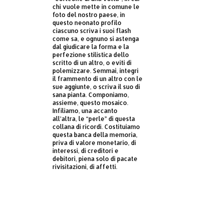
chi vuole mette in comune le
foto del nostro paese, in
questo neonato profilo
ciascuno scriva i suoi flash
come sa, e ognuno si astenga
dal giudicare la forma e la
perfezione stilistica dello
scritto di un altro, o eviti di
polemizzare. Semmai, integri
il frammento di un altro con le
sue aggiunte, o scriva il suo di
sana pianta. Componiamo,
assieme, questo mosaico.
Infiliamo, una accanto
all’altra, le “perle” di questa
collana di ricordi. Costituiamo
questa banca della memoria,
priva di valore monetario, di
interessi, di creditori e
debitori, piena solo di pacate
rivisitazioni, di affetti.