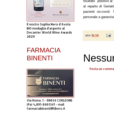
risultato positivo al
al reparto di Geriatr
pazienti no-covid. 
personale a garanzia 
Il nostro Sophia Nero d’Avola
BIO medaglia d’argento al
Decanter World Wine Awards
alle
16:59
2025!
FARMACIA
Nessu
BINENTI
Posta un comm
Via Roma, 1 - 90034 CORLEONE
(Pa) 📞091-8461341 - mail
farmaciabinenti@libero.it