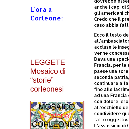
dovrebbe essere
anche i capi di
L'ora a
gli americani c
Corleone:
Credo che il p
caso abbia fatt
Ecco il testo d
all’ambasciator
accluse le inse
venne concessa
Dava una speci
LEGGETE
Francia, per la
Mosaico di
paese una sorel
seconda patria, 
“storie”
continuare a fa
corleonesi
fino alle lacrim
ad una Francia 
con dolore, ero
all’occhiello de
condividere que
fatto oggettiva
L’assassinio di 