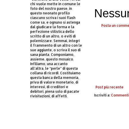
chi vuole mette in comune le
foto del nostro paese, in
Nessu
questo neonato profilo
ciascuno scriva i suoi flash
come sa, e ognuno si astenga
Posta un comm
dal giudicare la forma e la
perfezione stilistica dello
scritto di un altro, o eviti di
polemizzare. Semmai, integri
il frammento di un altro con le
sue aggiunte, o scriva il suo di
sana pianta. Componiamo,
assieme, questo mosaico.
Infiliamo, una accanto
all’altra, le “perle” di questa
collana di ricordi. Costituiamo
questa banca della memoria,
priva di valore monetario, di
interessi, di creditori e
Post più recente
debitori, piena solo di pacate
Iscriviti a:
Commenti 
rivisitazioni, di affetti.