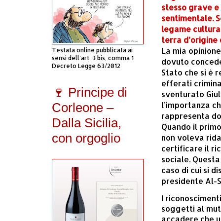
stesso grave e 
sentimentale. S
legame cultural
terra d’origine 
La mia opinione
Testata online pubblicata ai
sensi dell'art. 3 bis, comma 1
dovuto concede
Decreto Legge 63/2012
Stato che si è 
efferati crimina
🍷 Principe di
sventurato Giul
l’importanza c
Corleone –
rappresenta dop
Dalla Sicilia,
Quando il primo
con orgoglio
non voleva rida
certificare il r
sociale. Questa
caso di cui si d
presidente Al-S
I riconoscimenti
soggetti al mu
accadere che u