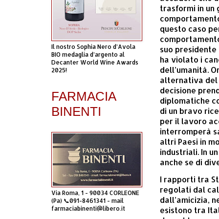
trasformi in un
comportamento s
questo caso per
comportamento d
Il nostro Sophia Nero d’Avola
suo presidente 
BIO medaglia d’argento al
ha violato i can
Decanter World Wine Awards
dell’umanità. Or
2025!
alternativa del
decisione prend
FARMACIA
diplomatiche co
BINENTI
di un bravo ric
per il lavoro a
interromperà sa
altri Paesi in m
industriali. In 
anche se di div
I rapporti tra S
regolati dal ca
Via Roma, 1 - 90034 CORLEONE
dall’amicizia, 
(Pa) 📞091-8461341 - mail
esistono tra Ita
farmaciabinenti@libero.it