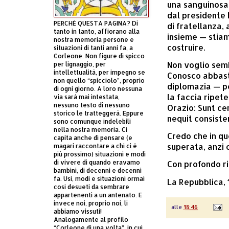
una sanguinosa 
dal presidente
PERCHÈ QUESTA PAGINA? Di
di fratellanza,
tanto in tanto, affiorano alla
insieme — stia
nostra memoria persone e
costruire.
situazioni di tanti anni fa, a
Corleone. Non figure di spicco
Non voglio semb
per lignaggio, per
intellettualità, per impegno se
Conosco abbasta
non quello “spicciolo”, proprio
diplomazia — p
di ogni giorno. A loro nessuna
la faccia ripet
via sarà mai intestata,
nessuno testo di nessuno
Orazio: Sunt cer
storico le tratteggerà. Eppure
nequit consiste
sono comunque indelebili
nella nostra memoria. Ci
Credo che in qu
capita anche di pensare (e
superata, anzi 
magari raccontare a chi ci è
più prossimo) situazioni e modi
di vivere di quando eravamo
Con profondo r
bambini, di decenni e decenni
fa. Usi, modi e situazioni ormai
La Repubblica,
così desueti da sembrare
appartenenti a un antenato. E
invece noi, proprio noi, li
alle
18:46
abbiamo vissuti!
Analogamente al profilo
“Corleone di una volta”, in cui