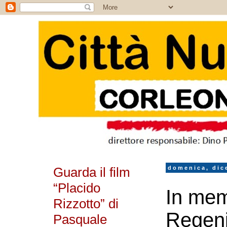
Guarda il film
domenica, dic
“Placido
In mem
Rizzotto” di
Regeni
Pasquale