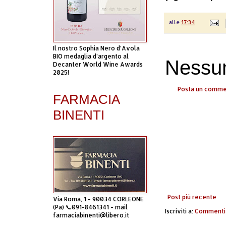
alle
17:34
Il nostro Sophia Nero d’Avola
BIO medaglia d’argento al
Nessu
Decanter World Wine Awards
2025!
Posta un comm
FARMACIA
BINENTI
Post più recente
Via Roma, 1 - 90034 CORLEONE
(Pa) 📞091-8461341 - mail
Iscriviti a:
Commenti 
farmaciabinenti@libero.it