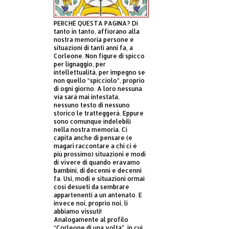
PERCHÈ QUESTA PAGINA? Di
tanto in tanto, affiorano alla
nostra memoria persone e
situazioni di tanti anni fa, a
Corleone. Non figure di spicco
per lignaggio, per
intellettualità, per impegno se
non quello “spicciolo”, proprio
di ogni giorno. A loro nessuna
via sarà mai intestata,
nessuno testo di nessuno
storico le tratteggerà. Eppure
sono comunque indelebili
nella nostra memoria. Ci
capita anche di pensare (e
magari raccontare a chi ci è
più prossimo) situazioni e modi
di vivere di quando eravamo
bambini, di decenni e decenni
fa. Usi, modi e situazioni ormai
così desueti da sembrare
appartenenti a un antenato. E
invece noi, proprio noi, li
abbiamo vissuti!
Analogamente al profilo
“Corleone di una volta”, in cui