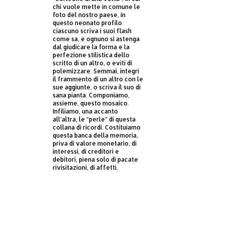
chi vuole mette in comune le
foto del nostro paese, in
questo neonato profilo
ciascuno scriva i suoi flash
come sa, e ognuno si astenga
dal giudicare la forma e la
perfezione stilistica dello
scritto di un altro, o eviti di
polemizzare. Semmai, integri
il frammento di un altro con le
sue aggiunte, o scriva il suo di
sana pianta. Componiamo,
assieme, questo mosaico.
Infiliamo, una accanto
all’altra, le “perle” di questa
collana di ricordi. Costituiamo
questa banca della memoria,
priva di valore monetario, di
interessi, di creditori e
debitori, piena solo di pacate
rivisitazioni, di affetti.