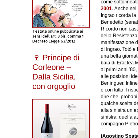
come sottolinea
2001.
Anche nel s
Ingrao ricorda la S
Benedetto (senato
Ricordo non casu
Testata online pubblicata ai
della Resistenza 
sensi dell'art. 3 bis, comma 1
Decreto Legge 63/2012
manifestazione d
di Ingrao. Totò e
🍷 Principe di
una bella giorna
baia di Eraclea M
Corleone –
ai primi anni ’80,
Dalla Sicilia,
alle posizioni ide
Berlinguer. Infi
con orgoglio
e con tutto il ris
dire che, probab
qualche scelta de
alla sinistra un 
sinistra, quella 
compagno Pietro
(Agostino Spata