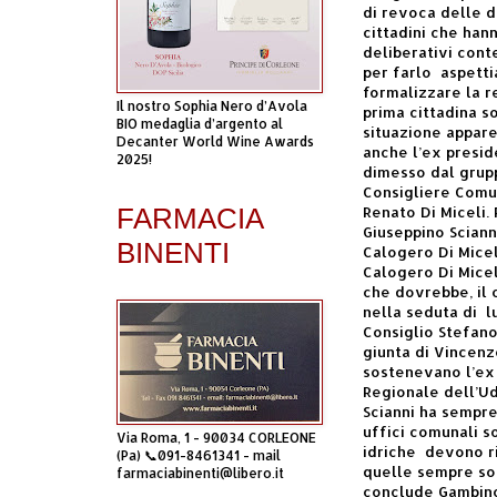
di revoca delle d
cittadini che hann
deliberativi cont
per farlo
aspetti
formalizzare la r
Il nostro Sophia Nero d’Avola
prima cittadina so
BIO medaglia d’argento al
situazione appar
Decanter World Wine Awards
anche l’ex presid
2025!
dimesso dal grup
Consigliere Comun
FARMACIA
Renato Di Miceli.
Giuseppino Sciann
BINENTI
Calogero Di Micel
Calogero Di Miceli
che dovrebbe, il 
nella seduta di
l
Consiglio Stefano
giunta di Vincenz
sostenevano l’ex 
Regionale dell’Ud
Scianni ha sempr
uffici comunali 
Via Roma, 1 - 90034 CORLEONE
idriche
devono r
(Pa) 📞091-8461341 - mail
quelle sempre so
farmaciabinenti@libero.it
conclude Gambino