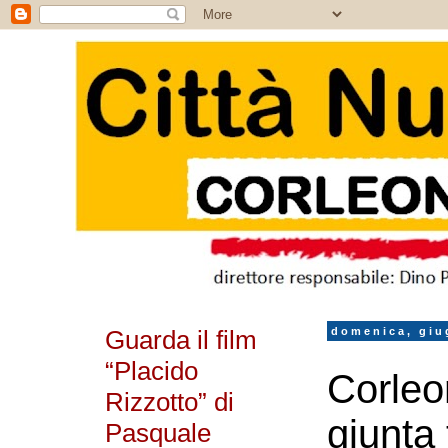
Guarda il film
domenica, giu
“Placido
Corleo
Rizzotto” di
giunta 
Pasquale