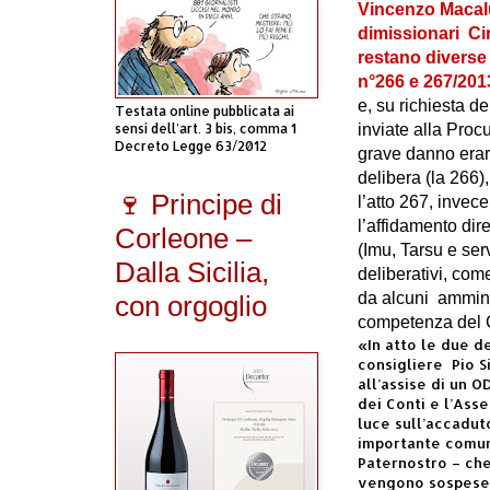
Vincenzo Macalu
dimissionari
Ci
restano diverse i
n°266 e 267/2013
e, su richiesta d
Testata online pubblicata ai
sensi dell'art. 3 bis, comma 1
inviate alla Procu
Decreto Legge 63/2012
grave danno erar
delibera (la 266)
🍷 Principe di
l’atto 267, invec
l’affidamento dire
Corleone –
(Imu, Tarsu e ser
Dalla Sicilia,
deliberativi, com
da alcuni
amminis
con orgoglio
competenza del 
«In atto le due d
consigliere
Pio S
all’assise di un O
dei Conti e l’Ass
luce sull’accadu
importante comun
Paternostro – che
vengono sospese l