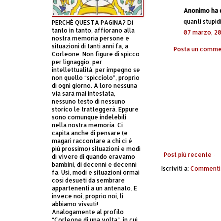
Anonimo ha d
quanti stupidi
PERCHÈ QUESTA PAGINA? Di
tanto in tanto, affiorano alla
07 marzo, 20
nostra memoria persone e
situazioni di tanti anni fa, a
Posta un comm
Corleone. Non figure di spicco
per lignaggio, per
intellettualità, per impegno se
non quello “spicciolo”, proprio
di ogni giorno. A loro nessuna
via sarà mai intestata,
nessuno testo di nessuno
storico le tratteggerà. Eppure
sono comunque indelebili
nella nostra memoria. Ci
capita anche di pensare (e
magari raccontare a chi ci è
più prossimo) situazioni e modi
Post più recente
di vivere di quando eravamo
bambini, di decenni e decenni
Iscriviti a:
Commenti 
fa. Usi, modi e situazioni ormai
così desueti da sembrare
appartenenti a un antenato. E
invece noi, proprio noi, li
abbiamo vissuti!
Analogamente al profilo
“Corleone di una volta”, in cui