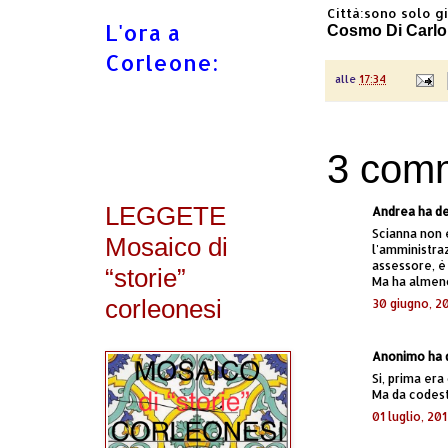
Città:sono solo g
L'ora a
Cosmo Di Carlo
Corleone:
alle
17:34
3 comm
LEGGETE
Andrea ha det
Scianna non 
Mosaico di
l'amministra
assessore, è
“storie”
Ma ha almeno
corleonesi
30 giugno, 2
Anonimo ha d
Si, prima era
Ma da codest
01 luglio, 201