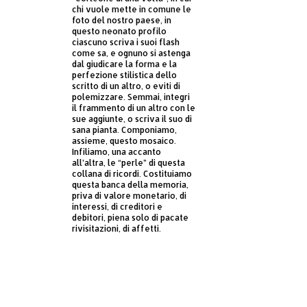
chi vuole mette in comune le
foto del nostro paese, in
questo neonato profilo
ciascuno scriva i suoi flash
come sa, e ognuno si astenga
dal giudicare la forma e la
perfezione stilistica dello
scritto di un altro, o eviti di
polemizzare. Semmai, integri
il frammento di un altro con le
sue aggiunte, o scriva il suo di
sana pianta. Componiamo,
assieme, questo mosaico.
Infiliamo, una accanto
all’altra, le “perle” di questa
collana di ricordi. Costituiamo
questa banca della memoria,
priva di valore monetario, di
interessi, di creditori e
debitori, piena solo di pacate
rivisitazioni, di affetti.