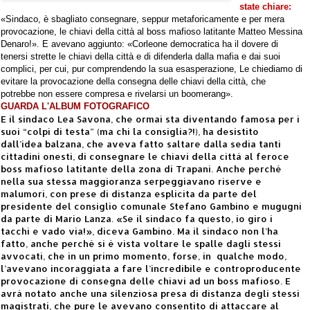
state chiare:
«Sindaco, è sbagliato consegnare, seppur metaforicamente e per mera
provocazione, le chiavi della città al boss mafioso latitante Matteo Messina
Denaro!». E avevano aggiunto: «Corleone democratica ha il dovere di
tenersi strette le chiavi della città e di difenderla dalla mafia e dai suoi
complici, per cui, pur comprendendo la sua esasperazione, Le chiediamo di
evitare la provocazione della consegna delle chiavi della città, che
potrebbe non essere compresa e rivelarsi un boomerang».
GUARDA L'ALBUM FOTOGRAFICO
E il sindaco Lea Savona, che ormai sta diventando famosa per i
suoi “colpi di testa” (ma chi la consiglia?!), ha desistito
dall’idea balzana, che aveva fatto saltare dalla sedia tanti
cittadini onesti, di consegnare le chiavi della città al feroce
boss mafioso latitante della zona di Trapani. Anche perché
nella sua stessa maggioranza serpeggiavano riserve e
malumori, con prese di distanza esplicita da parte del
presidente del consiglio comunale Stefano Gambino e mugugni
da parte di Mario Lanza. «Se il sindaco fa questo, io giro i
tacchi e vado via!», diceva Gambino. Ma il sindaco non l’ha
fatto, anche perché si è vista voltare le spalle dagli stessi
avvocati, che in un primo momento, forse, in qualche modo,
l’avevano incoraggiata a fare l’incredibile e controproducente
provocazione di consegna delle chiavi ad un boss mafioso. E
avrà notato anche una silenziosa presa di distanza degli stessi
magistrati, che pure le avevano consentito di attaccare al