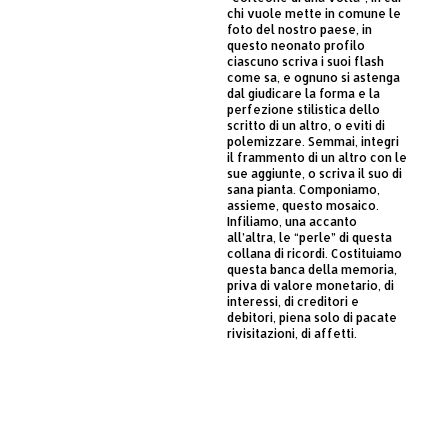
chi vuole mette in comune le
foto del nostro paese, in
questo neonato profilo
ciascuno scriva i suoi flash
come sa, e ognuno si astenga
dal giudicare la forma e la
perfezione stilistica dello
scritto di un altro, o eviti di
polemizzare. Semmai, integri
il frammento di un altro con le
sue aggiunte, o scriva il suo di
sana pianta. Componiamo,
assieme, questo mosaico.
Infiliamo, una accanto
all’altra, le “perle” di questa
collana di ricordi. Costituiamo
questa banca della memoria,
priva di valore monetario, di
interessi, di creditori e
debitori, piena solo di pacate
rivisitazioni, di affetti.