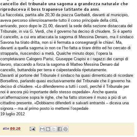
cancello del tribunale una sagoma a grandezza naturale che
riproduceva il boss trapanese latitante da anni.
La fiaccolata, partita alle 20,30 da piazza Garibaldi, davanti al municipio,
aveva percorso silenziosamente tutto il corso principale della città,
arrivando, poco dopo le 21.00, davanti la sede della sezione distaccata del
Tribunale, in via G. Verdi, che il governo ha deciso di chiudere. Si è aperto
il cancello, a cui era attaccata la sagoma di Messina Denaro, ma il sindaco
Savona ha tirato dritta, non si è fermata a consegnargli le chiavi. Ma,
davanti a quella sagoma io non ce l’ho fatta a tirare dritto ed ho cercato di
strapparla, riuscendoci a metà. Qualche minuto dopo, l’opera la
completavano Calogero Parisi, Giuseppe Crapisi e i ragazzi dei campi di
lavoro, staccando a forza la sagoma di Matteo Messina Denaro dal
cancello, buttandola per terra e calpestandola ripetutamente.
Davanti al portone del Tribunale il sindaco ha quasi dimenticato di ricordare
Borsellino, parlando quasi esclusivamente del Tribunale che il governo ha
deciso di chiudere. «Lo difenderemo a tutti i costi, perché il Tribunale per
noi è ancora più importante dello stesso ospedale». Anche questa
un’affermazione sopra le righe, che ha fatto storcere il muso a più di un
cittadino presente. «Dobbiamo difenderli e salvarli entrambi – diceva una
signora – ma al primo posto io metterei l’ospedale
19 luglio 2012
alle
00:20