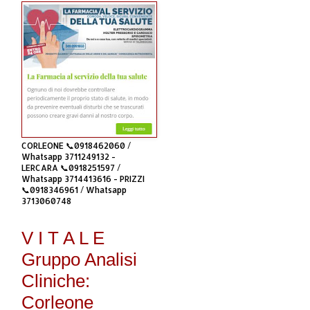
CORLEONE 📞0918462060 /
Whatsapp 3711249132 -
LERCARA 📞0918251597 /
Whatsapp 3714413616 - PRIZZI
📞0918346961 / Whatsapp
3713060748
V I T A L E
Gruppo Analisi
Cliniche:
Corleone