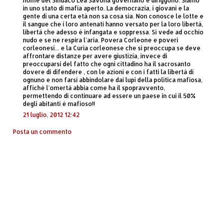
nome del Sindaco Lea Savona governano e diriggono. Siamo
in uno stato di mafia aperto. La democrazia, i giovani e la
gente di una certa età non sa cosa sia. Non conosce le lotte e
il sangue che i loro antenati hanno versato per la loro libertà,
libertà che adesso è infangata e soppressa. Si vede ad occhio
nudo e se ne respira l'aria. Povera Corleone e poveri
corleonesi... e la Curia corleonese che si preoccupa se deve
affrontare distanze per avere giustizia, invece di
preoccuparsi del fatto che ogni cittadino ha il sacrosanto
dovere di difendere , con le azioni e con i fatti la libertà di
ognuno e non farsi abbindolare dai lupi della politica mafiosa,
affichè l'omertà abbia come ha il spopravvento,
permettendo di continuare ad essere un paese in cui il 50%
degli abitanti è mafioso!!
21 luglio, 2012 12:42
Posta un commento