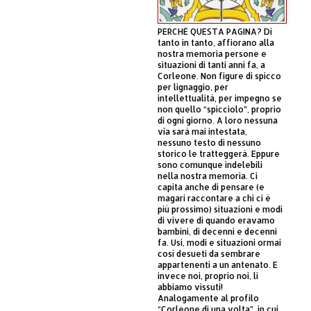
PERCHÈ QUESTA PAGINA? Di
tanto in tanto, affiorano alla
nostra memoria persone e
situazioni di tanti anni fa, a
Corleone. Non figure di spicco
per lignaggio, per
intellettualità, per impegno se
non quello “spicciolo”, proprio
di ogni giorno. A loro nessuna
via sarà mai intestata,
nessuno testo di nessuno
storico le tratteggerà. Eppure
sono comunque indelebili
nella nostra memoria. Ci
capita anche di pensare (e
magari raccontare a chi ci è
più prossimo) situazioni e modi
di vivere di quando eravamo
bambini, di decenni e decenni
fa. Usi, modi e situazioni ormai
così desueti da sembrare
appartenenti a un antenato. E
invece noi, proprio noi, li
abbiamo vissuti!
Analogamente al profilo
“Corleone di una volta”, in cui