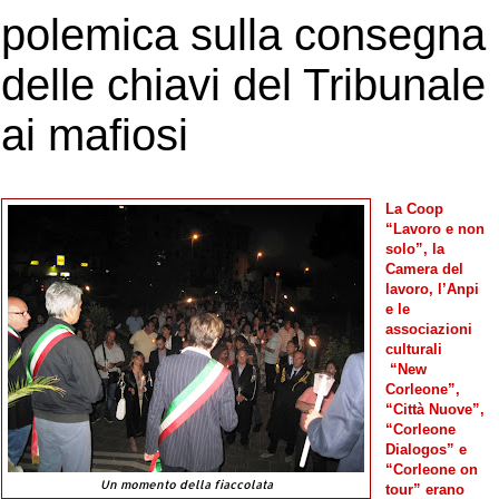
polemica sulla consegna
delle chiavi del Tribunale
ai mafiosi
La Coop
“Lavoro e non
solo”, la
Camera del
lavoro, l’Anpi
e le
associazioni
culturali
“New
Corleone”,
“Città Nuove”,
“Corleone
Dialogos” e
“Corleone on
Un momento della fiaccolata
tour” erano