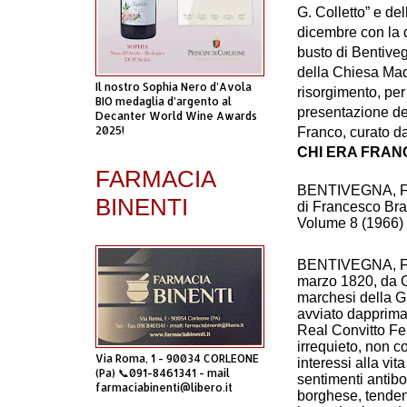
G. Colletto” e del
dicembre con la 
busto di Bentiveg
della Chiesa Mad
Il nostro Sophia Nero d’Avola
risorgimento, per
BIO medaglia d’argento al
presentazione de
Decanter World Wine Awards
2025!
Franco, curato d
CHI ERA FRA
FARMACIA
BENTIVEGNA, F
BINENTI
di Francesco Bran
Volume 8 (1966)
BENTIVEGNA, Fra
marzo 1820, da G
marchesi della G
avviato dapprima 
Real Convitto Fe
irrequieto, non c
Via Roma, 1 - 90034 CORLEONE
interessi alla vit
(Pa) 📞091-8461341 - mail
sentimenti antibor
farmaciabinenti@libero.it
borghese, tenden