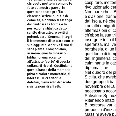
cospirare, metten
chi vuole mette in comune le
rivoluzionario cen
foto del nostro paese, in
Non pare che il 
questo neonato profilo
ciascuno scriva i suoi flash
e d'azione, trann
come sa, e ognuno si astenga
dall'isola, né ch
dal giudicare la forma e la
con altri emigrat
perfezione stilistica dello
affermazioni di co
scritto di un altro, o eviti di
ch'ebbe la sua tri
polemizzare. Semmai, integri
insorgere tutto il
il frammento di un altro con le
speranza, mai ven
sue aggiunte, o scriva il suo di
borghesia, di un i
sana pianta. Componiamo,
assieme, questo mosaico.
quel tomo di temp
Infiliamo, una accanto
dell'Inghilterra,
all’altra, le “perle” di questa
culminante in otto
collana di ricordi. Costituiamo
diplomatiche.
questa banca della memoria,
Nel quadro dei pr
priva di valore monetario, di
Sicilia, che avr
interessi, di creditori e
due gruppi di ban
debitori, piena solo di pacate
novembre del 185
rivisitazioni, di affetti.
necessario accor
Salvatore Spinuzz
Ritenendo infatti
B. percorse vari 
proposito d'inizia
Mazzini aveva pu