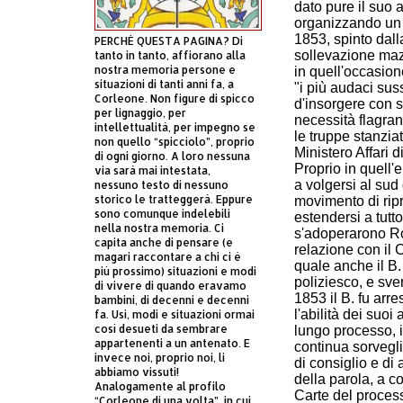
dato pure il suo 
organizzando un t
1853, spinto dall
PERCHÈ QUESTA PAGINA? Di
sollevazione ma
tanto in tanto, affiorano alla
nostra memoria persone e
in quell'occasion
situazioni di tanti anni fa, a
"i più audaci suss
Corleone. Non figure di spicco
d'insorgere con 
per lignaggio, per
necessità flagran
intellettualità, per impegno se
le truppe stanziat
non quello “spicciolo”, proprio
Ministero Affari di
di ogni giorno. A loro nessuna
Proprio in quell
via sarà mai intestata,
a volgersi al sud d
nessuno testo di nessuno
storico le tratteggerà. Eppure
movimento di ripr
sono comunque indelebili
estendersi a tutt
nella nostra memoria. Ci
s'adoperarono Ros
capita anche di pensare (e
relazione con il C
magari raccontare a chi ci è
quale anche il B.
più prossimo) situazioni e modi
poliziesco, e sven
di vivere di quando eravamo
1853 il B. fu arr
bambini, di decenni e decenni
l'abilità dei suo
fa. Usi, modi e situazioni ormai
così desueti da sembrare
lungo processo, i
appartenenti a un antenato. E
continua sorvegl
invece noi, proprio noi, li
di consiglio e di
abbiamo vissuti!
della parola, a co
Analogamente al profilo
Carte del process
“Corleone di una volta”, in cui