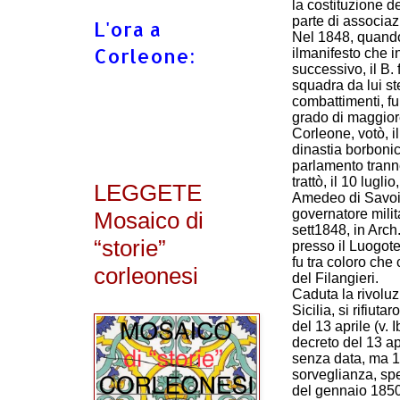
la costituzione de
parte di associazi
L'ora a
Nel 1848, quando 
Corleone:
ilmanifesto che i
successivo, il B. 
squadra da lui st
combattimenti, fu
grado di maggiore
Corleone, votò, i
dinastia borbonic
parlamento trann
trattò, il 10 lugli
LEGGETE
Amedeo di Savoia,
governatore milit
Mosaico di
sett1848, in Arch
“storie”
presso il Luogoten
fu tra coloro che
corleonesi
del Filangieri.
Caduta la rivoluzi
Sicilia, si rifiut
del 13 aprile (v. 
decreto del 13 ap
senza data, ma 1
sorveglianza, spe
del gennaio 1850