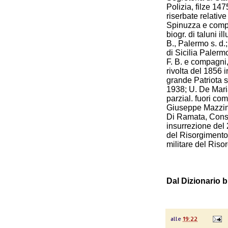
Polizia, filze 14
riserbate relativ
Spinuzza e compag
biogr. di taluni il
B., Palermo s. d.;
di Sicilia Palerm
F. B. e compagni
rivolta del 1856 
grande Patriota s
1938; U. De Mari
parzial. fuori com
Giuseppe Mazzini
Di Ramata, Consid
insurrezione del 
del Risorgimento,
militare del Riso
Dal Dizionario b
alle
19:22