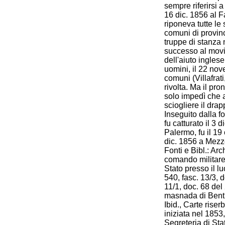
sempre riferirsi a
16 dic. 1856 al Fab
riponeva tutte le
comuni di provinc
truppe di stanza 
successo al movim
dell'aiuto ingles
uomini, il 22 nov
comuni (Villafrat
rivolta. Ma il pr
solo impedì che a
sciogliere il drap
Inseguito dalla f
fu catturato il 3 
Palermo, fu il 19
dic. 1856 a Mezz
Fonti e Bibl.: Arc
comando militare 
Stato presso il l
540, fasc. 13/3, d
11/1, doc. 68 del 
masnada di Bentiv
Ibid., Carte riser
iniziata nel 1853,
Segreteria di St