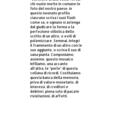
chi vuole mette in comune le
foto del nostro paese, in
questo neonato profilo
ciascuno scriva i suoi flash
come sa, e ognuno si astenga
dal giudicare la forma e la
perfezione stilistica dello
scritto di un altro, o eviti di
polemizzare. Semmai, integri
il frammento di un altro con le
sue aggiunte, o scriva il suo di
sana pianta. Componiamo,
assieme, questo mosaico.
Infiliamo, una accanto
all’altra, le “perle” di questa
collana di ricordi. Costituiamo
questa banca della memoria,
priva di valore monetario, di
interessi, di creditori e
debitori, piena solo di pacate
rivisitazioni, di affetti.