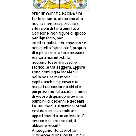
PERCHÈ QUESTA PAGINA? Di
tanto in tanto, affiorano alla
nostra memoria persone e
situazioni di tanti anni fa, a
Corleone. Non figure di spicco
per lignaggio, per
intellettualità, per impegno se
non quello “spicciolo”, proprio
di ogni giorno. A loro nessuna
via sarà mai intestata,
nessuno testo di nessuno
storico le tratteggerà. Eppure
sono comunque indelebili
nella nostra memoria. Ci
capita anche di pensare (e
magari raccontare a chi ci è
più prossimo) situazioni e modi
di vivere di quando eravamo
bambini, di decenni e decenni
fa. Usi, modi e situazioni ormai
così desueti da sembrare
appartenenti a un antenato. E
invece noi, proprio noi, li
abbiamo vissuti!
Analogamente al profilo
“Corleone di una volta”, in cui