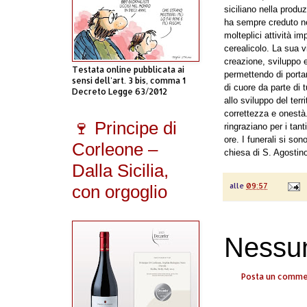
siciliano nella produz
ha sempre creduto nel
molteplici attività imp
cerealicolo.
La sua vi
creazione, sviluppo 
Testata online pubblicata ai
permettendo di portar
sensi dell'art. 3 bis, comma 1
di cuore da parte di t
Decreto Legge 63/2012
allo sviluppo del terr
correttezza e onestà
🍷 Principe di
ringraziano per i tant
ore.
I funerali si son
Corleone –
chiesa di S. Agostin
Dalla Sicilia,
alle
09:57
con orgoglio
Nessu
Posta un comm