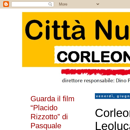
Guarda il film
venerdì, giug
“Placido
Corleon
Rizzotto” di
Leoluc
Pasquale