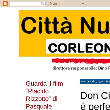
Guarda il film
venerdì, genna
“Placido
Don Ci
Rizzotto” di
è perf
Pasquale