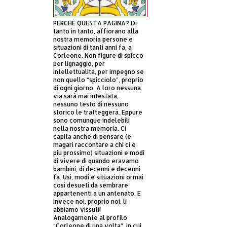
PERCHÈ QUESTA PAGINA? Di
tanto in tanto, affiorano alla
nostra memoria persone e
situazioni di tanti anni fa, a
Corleone. Non figure di spicco
per lignaggio, per
intellettualità, per impegno se
non quello “spicciolo”, proprio
di ogni giorno. A loro nessuna
via sarà mai intestata,
nessuno testo di nessuno
storico le tratteggerà. Eppure
sono comunque indelebili
nella nostra memoria. Ci
capita anche di pensare (e
magari raccontare a chi ci è
più prossimo) situazioni e modi
di vivere di quando eravamo
bambini, di decenni e decenni
fa. Usi, modi e situazioni ormai
così desueti da sembrare
appartenenti a un antenato. E
invece noi, proprio noi, li
abbiamo vissuti!
Analogamente al profilo
“Corleone di una volta”, in cui