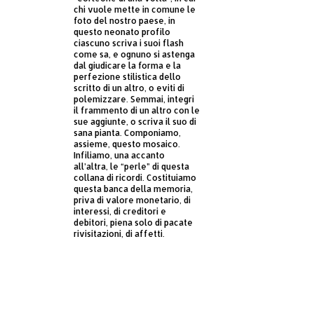
chi vuole mette in comune le
foto del nostro paese, in
questo neonato profilo
ciascuno scriva i suoi flash
come sa, e ognuno si astenga
dal giudicare la forma e la
perfezione stilistica dello
scritto di un altro, o eviti di
polemizzare. Semmai, integri
il frammento di un altro con le
sue aggiunte, o scriva il suo di
sana pianta. Componiamo,
assieme, questo mosaico.
Infiliamo, una accanto
all’altra, le “perle” di questa
collana di ricordi. Costituiamo
questa banca della memoria,
priva di valore monetario, di
interessi, di creditori e
debitori, piena solo di pacate
rivisitazioni, di affetti.