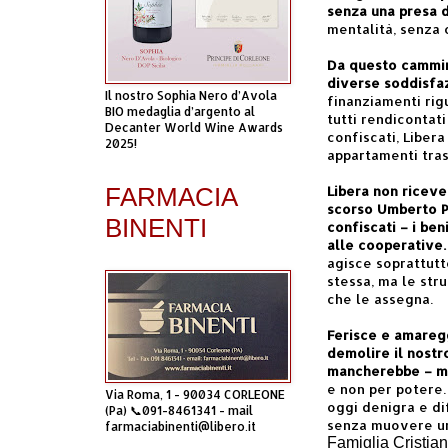
senza una presa d
mentalità, senza
Da questo cammin
diverse soddisfa
Il nostro Sophia Nero d’Avola
finanziamenti rig
BIO medaglia d’argento al
tutti rendicontati
Decanter World Wine Awards
confiscati, Libera
2025!
appartamenti tras
FARMACIA
Libera non riceve
scorso Umberto Po
BINENTI
confiscati – i be
alle cooperative.
agisce soprattutt
stessa, ma le str
che le assegna.
Ferisce e amareg
demolire il nostr
mancherebbe – ma 
e non per potere.
Via Roma, 1 - 90034 CORLEONE
oggi denigra e di
(Pa) 📞091-8461341 - mail
senza muovere un
farmaciabinenti@libero.it
Famiglia Cristia