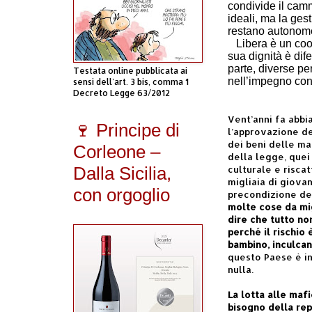
condivide il cam
ideali, ma la ges
restano autonome:
Libera è un coor
sua dignità è dif
parte, diverse pe
Testata online pubblicata ai
nell’impegno con
sensi dell'art. 3 bis, comma 1
Decreto Legge 63/2012
Vent’anni fa abbi
🍷 Principe di
l’approvazione de
dei beni delle maf
Corleone –
della legge, quei
Dalla Sicilia,
culturale e risca
migliaia di giovan
con orgoglio
precondizione del
molte cose da mig
dire che tutto no
perché il rischio 
bambino, inculcan
questo Paese è i
nulla.
La lotta alle mafi
bisogno della rep