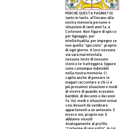
PERCHÈ QUESTA PAGINA? Di
tanto in tanto, affiorano alla
nostra memoria persone e
situazioni di tanti anni fa, a
Corleone. Non figure di spicco
per lignaggio, per
intellettualità, per impegno se
non quello “spicciolo”, proprio
di ogni giorno. A loro nessuna
via sarà mai intestata,
nessuno testo di nessuno
storico le tratteggerà. Eppure
sono comunque indelebili
nella nostra memoria. Ci
capita anche di pensare (e
magari raccontare a chi ci è
più prossimo) situazioni e modi
di vivere di quando eravamo
bambini, di decenni e decenni
fa. Usi, modi e situazioni ormai
così desueti da sembrare
appartenenti a un antenato. E
invece noi, proprio noi, li
abbiamo vissuti!
Analogamente al profilo
“Corleone di una volta”, in cui