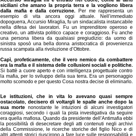
siciliani che amano la propria terra e la vogliono libera
dalla mafia e dalla corruzione.
Per me rappresenta un
esempio di vita ancora oggi attuale. Nell’immediato
dopoguerra, Accursio Miraglia, fu un sindacalista instancabile
nella difesa dei lavoratori. Fu un imprenditore operoso e
creativo, un attivista politico capace e coraggioso. Fu anche
una persona libera da qualsiasi pregiudizio: da uomo di
sinistra sposò una bella donna aristocratica di provenienza
russa scampata alla rivoluzione d’Ottobre.
Capì, profeticamente, che il vero nemico da combattere
era la mafia e il sistema delle collusioni sociali e politiche.
Si battè a cuore aperto e con intelligenza progettuale contro
la mafia, per lo sviluppo della sua terra. Era un personaggio
molto scomodo e per questo Cosa nostra decise di eliminarlo.
Le istituzioni, che in vita lo avevano quasi sempre
ostacolato, decisero di voltargli le spalle anche dopo la
sua morte
nonostante le intuizioni di alcuni investigatori
coraggiosi, secondo i quali la pista investigativa da seguire
era quella mafiosa. Quando da presidente dell’Antimafia ebbi
la possibilità di desecretare degli atti contenuti negli archivi
della Commissione, le ricerche storiche del figlio Nico e di
altri attenti storici riuscirono a fare luce sulle responsabilità e