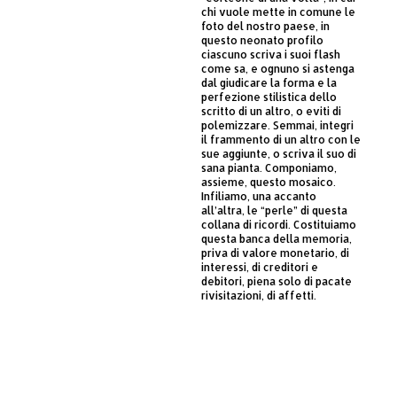
chi vuole mette in comune le
foto del nostro paese, in
questo neonato profilo
ciascuno scriva i suoi flash
come sa, e ognuno si astenga
dal giudicare la forma e la
perfezione stilistica dello
scritto di un altro, o eviti di
polemizzare. Semmai, integri
il frammento di un altro con le
sue aggiunte, o scriva il suo di
sana pianta. Componiamo,
assieme, questo mosaico.
Infiliamo, una accanto
all’altra, le “perle” di questa
collana di ricordi. Costituiamo
questa banca della memoria,
priva di valore monetario, di
interessi, di creditori e
debitori, piena solo di pacate
rivisitazioni, di affetti.