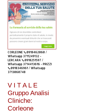
CORLEONE 📞0918462060 /
Whatsapp 3711249132 -
LERCARA 📞0918251597 /
Whatsapp 3714413616 - PRIZZI
📞0918346961 / Whatsapp
3713060748
V I T A L E
Gruppo Analisi
Cliniche:
Corleone