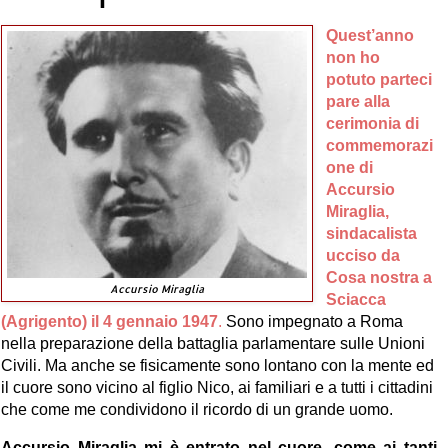
Quest’anno
non ho
potuto parteci
pare alla
cerimonia di
commemorazi
one di
Accursio
Miraglia,
sindacalista
ucciso da
Cosa nostra a
Accursio Miraglia
Sciacca
(Agrigento) il 4 gennaio 1947
.
Sono impegnato a Roma
nella preparazione della battaglia parlamentare sulle Unioni
Civili. Ma anche se fisicamente sono lontano con la mente ed
il cuore sono vicino al figlio Nico, ai familiari e a tutti i cittadini
che come me condividono il ricordo di un grande uomo.
Accursio Miraglia mi è entrato nel cuore, come ai tanti