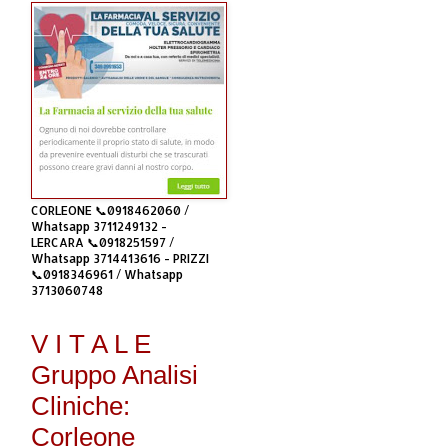
CORLEONE 📞0918462060 /
Whatsapp 3711249132 -
LERCARA 📞0918251597 /
Whatsapp 3714413616 - PRIZZI
📞0918346961 / Whatsapp
3713060748
V I T A L E
Gruppo Analisi
Cliniche:
Corleone