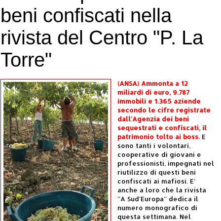
beni confiscati nella
rivista del Centro "P. La
Torre"
(ANSA) Ammonta a 12
miliardi di euro, 9.787
immobili e 1.365 aziende
secondo le cifre registrate
dall'Agenzia dei beni
sequestrati e confiscati, il
patrimonio tolto ai boss.
E
sono tanti i volontari,
cooperative di giovani e
professionisti, impegnati nel
riutilizzo di questi beni
confiscati ai mafiosi. E'
anche a loro che la rivista
''A Sud'Europa'' dedica il
numero monografico di
questa settimana. Nel