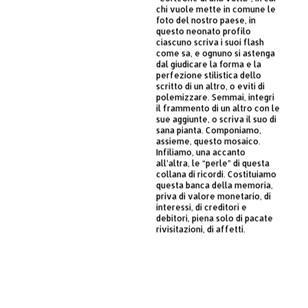
chi vuole mette in comune le
foto del nostro paese, in
questo neonato profilo
ciascuno scriva i suoi flash
come sa, e ognuno si astenga
dal giudicare la forma e la
perfezione stilistica dello
scritto di un altro, o eviti di
polemizzare. Semmai, integri
il frammento di un altro con le
sue aggiunte, o scriva il suo di
sana pianta. Componiamo,
assieme, questo mosaico.
Infiliamo, una accanto
all’altra, le “perle” di questa
collana di ricordi. Costituiamo
questa banca della memoria,
priva di valore monetario, di
interessi, di creditori e
debitori, piena solo di pacate
rivisitazioni, di affetti.