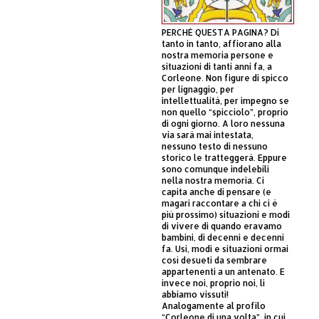
PERCHÈ QUESTA PAGINA? Di
tanto in tanto, affiorano alla
nostra memoria persone e
situazioni di tanti anni fa, a
Corleone. Non figure di spicco
per lignaggio, per
intellettualità, per impegno se
non quello “spicciolo”, proprio
di ogni giorno. A loro nessuna
via sarà mai intestata,
nessuno testo di nessuno
storico le tratteggerà. Eppure
sono comunque indelebili
nella nostra memoria. Ci
capita anche di pensare (e
magari raccontare a chi ci è
più prossimo) situazioni e modi
di vivere di quando eravamo
bambini, di decenni e decenni
fa. Usi, modi e situazioni ormai
così desueti da sembrare
appartenenti a un antenato. E
invece noi, proprio noi, li
abbiamo vissuti!
Analogamente al profilo
“Corleone di una volta”, in cui