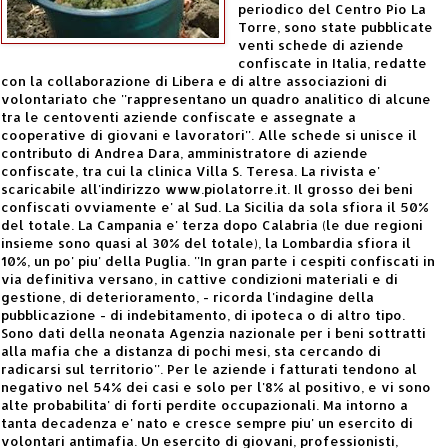
periodico del Centro Pio La
Torre, sono state pubblicate
venti schede di aziende
confiscate in Italia, redatte
con la collaborazione di Libera e di altre associazioni di
volontariato che ''rappresentano un quadro analitico di alcune
tra le centoventi aziende confiscate e assegnate a
cooperative di giovani e lavoratori''. Alle schede si unisce il
contributo di Andrea Dara, amministratore di aziende
confiscate, tra cui la clinica Villa S. Teresa. La rivista e'
scaricabile all'indirizzo www.piolatorre.it. Il grosso dei beni
confiscati ovviamente e' al Sud. La Sicilia da sola sfiora il 50%
del totale. La Campania e' terza dopo Calabria (le due regioni
insieme sono quasi al 30% del totale), la Lombardia sfiora il
10%, un po' piu' della Puglia. ''In gran parte i cespiti confiscati in
via definitiva versano, in cattive condizioni materiali e di
gestione, di deterioramento, - ricorda l'indagine della
pubblicazione - di indebitamento, di ipoteca o di altro tipo.
Sono dati della neonata Agenzia nazionale per i beni sottratti
alla mafia che a distanza di pochi mesi, sta cercando di
radicarsi sul territorio''. Per le aziende i fatturati tendono al
negativo nel 54% dei casi e solo per l'8% al positivo, e vi sono
alte probabilita' di forti perdite occupazionali. Ma intorno a
tanta decadenza e' nato e cresce sempre piu' un esercito di
volontari antimafia. Un esercito di giovani, professionisti,