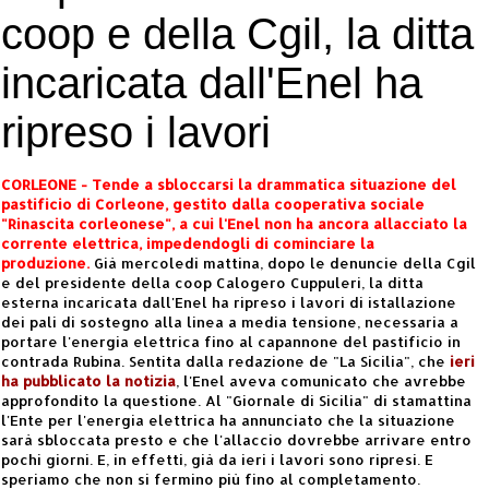
coop e della Cgil, la ditta
incaricata dall'Enel ha
ripreso i lavori
CORLEONE - Tende a sbloccarsi la drammatica situazione del
pastificio di Corleone, gestito dalla cooperativa sociale
"Rinascita corleonese", a cui l'Enel non ha ancora allacciato la
corrente elettrica, impedendogli di cominciare la
produzione.
Già mercoledì mattina, dopo le denuncie della Cgil
e del presidente della coop Calogero Cuppuleri, la ditta
esterna incaricata dall'Enel ha ripreso i lavori di istallazione
dei pali di sostegno alla linea a media tensione, necessaria a
portare l'energia elettrica fino al capannone del pastificio in
contrada Rubina. Sentita dalla redazione de "La Sicilia", che
ieri
ha pubblicato la notizia
, l'Enel aveva comunicato che avrebbe
approfondito la questione. Al "Giornale di Sicilia" di stamattina
l'Ente per l'energia elettrica ha annunciato che la situazione
sarà sbloccata presto e che l'allaccio dovrebbe arrivare entro
pochi giorni. E, in effetti, già da ieri i lavori sono ripresi. E
speriamo che non si fermino più fino al completamento.