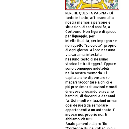
PERCHÈ QUESTA PAGINA? Di
tanto in tanto, affiorano alla
nostra memoria persone e
situazioni di tanti anni fa, a
Corleone. Non figure di spicco
per lignaggio, per
intellettualità, per impegno se
non quello “spicciolo”, proprio
di ogni giorno. A loro nessuna
via sarà mai intestata,
nessuno testo di nessuno
storico le tratteggerà. Eppure
sono comunque indelebili
nella nostra memoria. Ci
capita anche di pensare (e
magari raccontare a chi ci è
più prossimo) situazioni e modi
di vivere di quando eravamo
bambini, di decenni e decenni
fa. Usi, modi e situazioni ormai
così desueti da sembrare
appartenenti a un antenato. E
invece noi, proprio noi, li
abbiamo vissuti!
Analogamente al profilo
“Corleone di una volta”, in cui