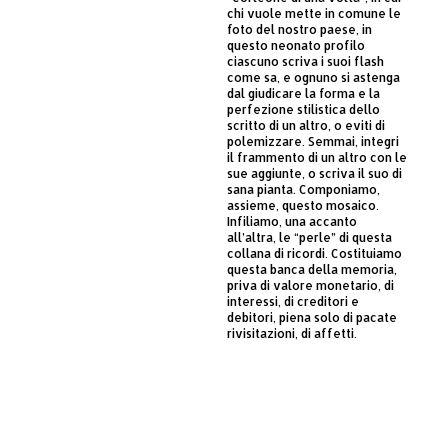
chi vuole mette in comune le
foto del nostro paese, in
questo neonato profilo
ciascuno scriva i suoi flash
come sa, e ognuno si astenga
dal giudicare la forma e la
perfezione stilistica dello
scritto di un altro, o eviti di
polemizzare. Semmai, integri
il frammento di un altro con le
sue aggiunte, o scriva il suo di
sana pianta. Componiamo,
assieme, questo mosaico.
Infiliamo, una accanto
all’altra, le “perle” di questa
collana di ricordi. Costituiamo
questa banca della memoria,
priva di valore monetario, di
interessi, di creditori e
debitori, piena solo di pacate
rivisitazioni, di affetti.