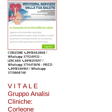
CORLEONE 📞0918462060 /
Whatsapp 3711249132 -
LERCARA 📞0918251597 /
Whatsapp 3714413616 - PRIZZI
📞0918346961 / Whatsapp
3713060748
V I T A L E
Gruppo Analisi
Cliniche:
Corleone