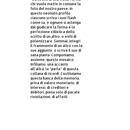
chi vuole mette in comune le
foto del nostro paese, in
questo neonato profilo
ciascuno scriva i suoi flash
come sa, e ognuno si astenga
dal giudicare la forma e la
perfezione stilistica dello
scritto di un altro, o eviti di
polemizzare. Semmai, integri
il frammento di un altro con le
sue aggiunte, o scriva il suo di
sana pianta. Componiamo,
assieme, questo mosaico.
Infiliamo, una accanto
all’altra, le “perle” di questa
collana di ricordi. Costituiamo
questa banca della memoria,
priva di valore monetario, di
interessi, di creditori e
debitori, piena solo di pacate
rivisitazioni, di affetti.