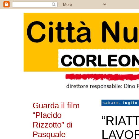
Guarda il film
sabato, luglio
“Placido
“RIAT
Rizzotto” di
LAVOR
Pasquale