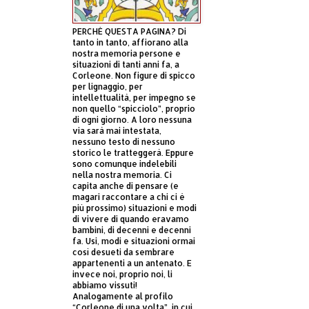
PERCHÈ QUESTA PAGINA? Di
tanto in tanto, affiorano alla
nostra memoria persone e
situazioni di tanti anni fa, a
Corleone. Non figure di spicco
per lignaggio, per
intellettualità, per impegno se
non quello “spicciolo”, proprio
di ogni giorno. A loro nessuna
via sarà mai intestata,
nessuno testo di nessuno
storico le tratteggerà. Eppure
sono comunque indelebili
nella nostra memoria. Ci
capita anche di pensare (e
magari raccontare a chi ci è
più prossimo) situazioni e modi
di vivere di quando eravamo
bambini, di decenni e decenni
fa. Usi, modi e situazioni ormai
così desueti da sembrare
appartenenti a un antenato. E
invece noi, proprio noi, li
abbiamo vissuti!
Analogamente al profilo
“Corleone di una volta”, in cui