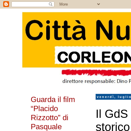
Guarda il film
venerdì, lugli
“Placido
Il GdS 
Rizzotto” di
storic
Pasquale