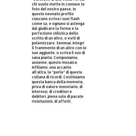
chi vuole mette in comune le
foto del nostro paese, in
questo neonato profilo
ciascuno scriva i suoi flash
come sa, e ognuno si astenga
dal giudicare la forma e la
perfezione stilistica dello
scritto di un altro, o eviti di
polemizzare. Semmai, integri
il frammento di un altro con le
sue aggiunte, o scriva il suo di
sana pianta. Componiamo,
assieme, questo mosaico.
Infiliamo, una accanto
all’altra, le “perle” di questa
collana di ricordi. Costituiamo
questa banca della memoria,
priva di valore monetario, di
interessi, di creditori e
debitori, piena solo di pacate
rivisitazioni, di affetti.