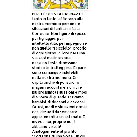
PERCHÈ QUESTA PAGINA? Di
tanto in tanto, affiorano alla
nostra memoria persone e
situazioni di tanti anni fa, a
Corleone. Non figure di spicco
per lignaggio, per
intellettualità, per impegno se
non quello “spicciolo”, proprio
di ogni giorno. A loro nessuna
via sarà mai intestata,
nessuno testo di nessuno
storico le tratteggerà. Eppure
sono comunque indelebili
nella nostra memoria. Ci
capita anche di pensare (e
magari raccontare a chi ci è
più prossimo) situazioni e modi
di vivere di quando eravamo
bambini, di decenni e decenni
fa. Usi, modi e situazioni ormai
così desueti da sembrare
appartenenti a un antenato. E
invece noi, proprio noi, li
abbiamo vissuti!
Analogamente al profilo
“Corleone di una volta”, in cui