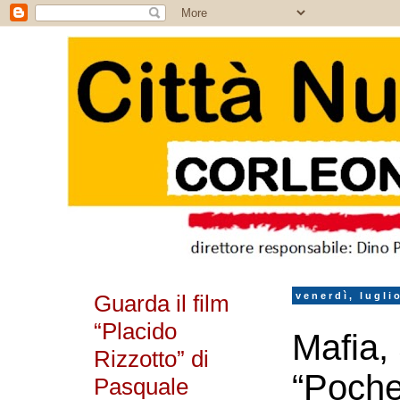
Guarda il film
venerdì, lugli
“Placido
Mafia,
Rizzotto” di
“Poche
Pasquale