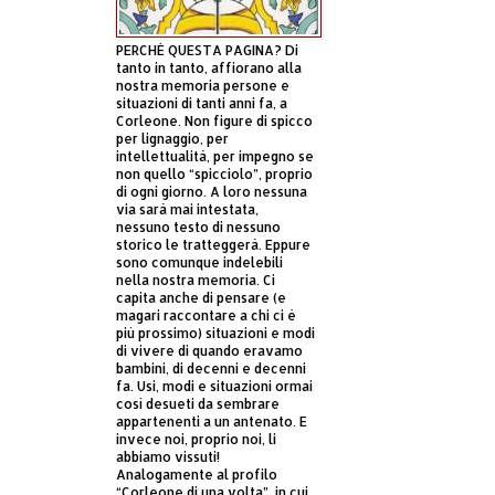
PERCHÈ QUESTA PAGINA? Di
tanto in tanto, affiorano alla
nostra memoria persone e
situazioni di tanti anni fa, a
Corleone. Non figure di spicco
per lignaggio, per
intellettualità, per impegno se
non quello “spicciolo”, proprio
di ogni giorno. A loro nessuna
via sarà mai intestata,
nessuno testo di nessuno
storico le tratteggerà. Eppure
sono comunque indelebili
nella nostra memoria. Ci
capita anche di pensare (e
magari raccontare a chi ci è
più prossimo) situazioni e modi
di vivere di quando eravamo
bambini, di decenni e decenni
fa. Usi, modi e situazioni ormai
così desueti da sembrare
appartenenti a un antenato. E
invece noi, proprio noi, li
abbiamo vissuti!
Analogamente al profilo
“Corleone di una volta”, in cui