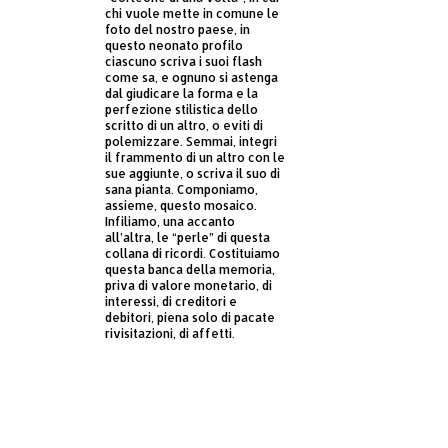
chi vuole mette in comune le
foto del nostro paese, in
questo neonato profilo
ciascuno scriva i suoi flash
come sa, e ognuno si astenga
dal giudicare la forma e la
perfezione stilistica dello
scritto di un altro, o eviti di
polemizzare. Semmai, integri
il frammento di un altro con le
sue aggiunte, o scriva il suo di
sana pianta. Componiamo,
assieme, questo mosaico.
Infiliamo, una accanto
all’altra, le “perle” di questa
collana di ricordi. Costituiamo
questa banca della memoria,
priva di valore monetario, di
interessi, di creditori e
debitori, piena solo di pacate
rivisitazioni, di affetti.