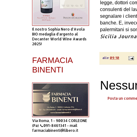
legge, dottori com
consulenti del la
segnalare i client
banche. E, invece
Il nostro Sophia Nero d’Avola
palermitani si s
BIO medaglia d’argento al
Sicilia Journ
Decanter World Wine Awards
2025!
FARMACIA
alle
09:10
BINENTI
Nessu
Posta un comm
Via Roma, 1 - 90034 CORLEONE
(Pa) 📞091-8461341 - mail
farmaciabinenti@libero.it