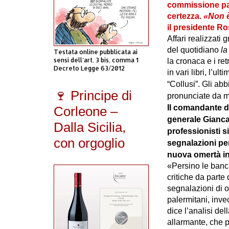
commissione par
certezza.
«Non è
il presidente R
Affari realizzati 
del quotidiano
la
Testata online pubblicata ai
sensi dell'art. 3 bis, comma 1
la cronaca e i re
Decreto Legge 63/2012
in vari libri, l’u
“Collusi”.
Gli abb
🍷 Principe di
pronunciate da ma
Il comandante de
Corleone –
generale Gianca
Dalla Sicilia,
professionisti s
con orgoglio
segnalazioni per
nuova omertà in
«Persino le banch
critiche da parte
segnalazioni di o
palermitani, inve
dice l’analisi de
allarmante, che p