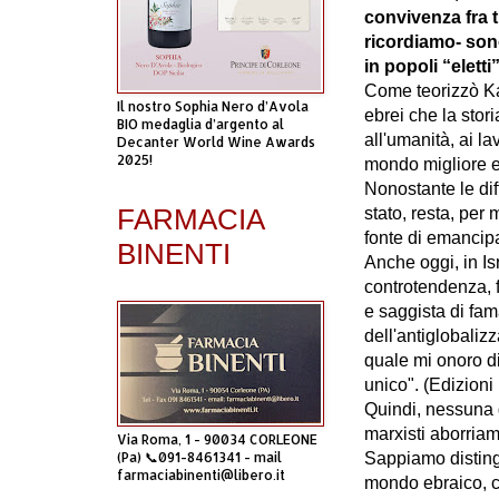
convivenza fra tu
ricordiamo- son
in popoli “eletti
Come teorizzò Ka
Il nostro Sophia Nero d’Avola
ebrei che la stori
BIO medaglia d’argento al
all'umanità, ai la
Decanter World Wine Awards
2025!
mondo migliore e 
Nonostante le dif
FARMACIA
stato, resta, per 
fonte di emancipa
BINENTI
Anche oggi, in Isr
controtendenza, 
e saggista di fam
dell'antiglobalizz
quale mi onoro di
unico". (Edizioni
Quindi, nessuna 
marxisti aborria
Via Roma, 1 - 90034 CORLEONE
(Pa) 📞091-8461341 - mail
Sappiamo distingu
farmaciabinenti@libero.it
mondo ebraico, c