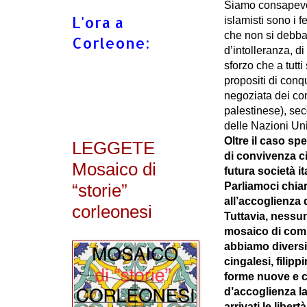
Siamo consapevoli
L'ora a
islamisti sono i 
che non si debba
Corleone:
d’intolleranza, di
sforzo che a tutti
propositi di conqu
negoziata dei conf
palestinese), seco
delle Nazioni Uni
Oltre il caso sp
LEGGETE
di convivenza ci
Mosaico di
futura società i
“storie”
Parliamoci chia
all’accoglienza 
corleonesi
Tuttavia, nessu
mosaico di comun
abbiamo diversi 
cingalesi, filip
forme nuove e c
d’accoglienza la
arrivati le liber