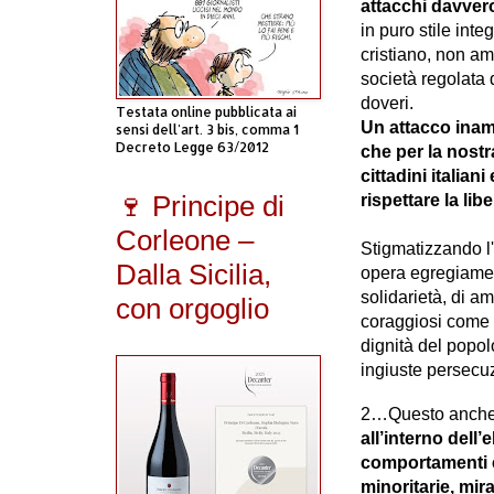
attacchi davver
in puro stile inte
cristiano, non a
società regolata 
doveri.
Testata online pubblicata ai
Un attacco inam
sensi dell'art. 3 bis, comma 1
Decreto Legge 63/2012
che per la nost
cittadini italian
🍷 Principe di
rispettare la lib
Corleone –
Stigmatizzando l'
Dalla Sicilia,
opera egregiamen
solidarietà, di am
con orgoglio
coraggiosi come l
dignità del popol
ingiuste persecuz
2…Questo anche
all’interno dell’
comportamenti e
minoritarie, mir