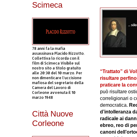
Scimeca
78 anni fa la mafia
assassinava Placido Rizzotto.
Collettiva lo ricorda con il
film di Scimeca Visibile sul
nostro sito a titolo gratuito
“Trattato” di Vo
alle 20:30 del 10 marzo. Per
non dimenticare l’uccisione
risultare perfin
mafiosa del segretario della
praticare la conv
Camera del Lavoro di
può risultare osti
Corleone avvenuta il 10
marzo 1948
correligionari o
democratica.
Rec
Città Nuove
d’intolleranza d
radicale ai dann
Corleone
ebreo, reo di p
canoni dell’orto