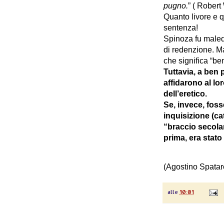
pugno.
” ( Robert
Quanto livore e 
sentenza!
Spinoza fu malede
di reden­zione. 
che significa “be
Tuttavia, a ben 
affidarono al lo
dell’eretico.
Se, invece, foss
inquisizione (ca
“braccio secola
prima, era stat
(Agostino Spatar
alle
10:01