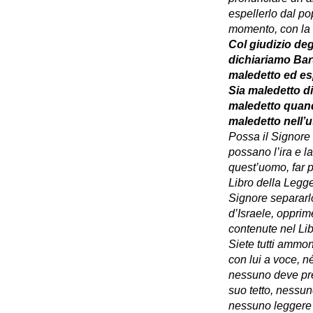
espellerlo dal p
momento, con la
Col giudizio degl
dichiariamo Ba­
maledetto ed e
Sia maledetto di
maledetto quand
maledetto nell’u
Possa il Signore 
possano l’ira e l
quest’uomo, far pe
Libro della Legge
Signore separarlo
d’Israele, opprime
contenute nel Li
Siete tutti ammon
con lui a voce, n
nessuno deve pres
suo tetto, nessuno
nessuno leggere a