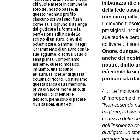
imbarazzanti che
chi vuole mette in comune le
foto del nostro paese, in
della fede ossia
questo neonato profilo
non con quella, 
ciascuno scriva i suoi flash
Il giovane filosofo
come sa, e ognuno si astenga
dal giudicare la forma e la
prestigiosi inca­r
perfezione stilistica dello
sue teorie e perpl
scritto di un altro, o eviti di
coltivare… i suoi 
polemizzare. Semmai, integri
il frammento di un altro con le
Onore, dunque, a
sue aggiunte, o scriva il suo di
anche dei nostri t
sana pianta. Componiamo,
assieme, questo mosaico.
nostro, diritto 
Infiliamo, una accanto
ciò subito la s
all’altra, le “perle” di questa
pronunciata dai 
collana di ricordi. Costituiamo
questa banca della memoria,
priva di valore monetario, di
4… Le “motivazio
interessi, di creditori e
d’improperi e di 
debitori, piena solo di pacate
rivisitazioni, di affetti.
“Non essendo rius
migliore, ed ave
certezza delle or
dell’insolenza co
divulgate…è stato
pronunciare un a