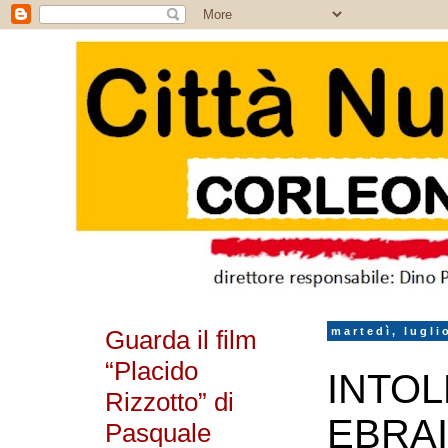
Guarda il film
martedì, lugli
“Placido
INTO
Rizzotto” di
EBRA
Pasquale