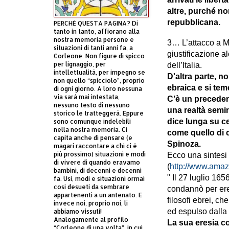
altre, purché no
repubblicana.
PERCHÈ QUESTA PAGINA? Di
tanto in tanto, affiorano alla
nostra memoria persone e
3… L’attacco a Mo
situazioni di tanti anni fa, a
giustificazione a
Corleone. Non figure di spicco
per lignaggio, per
dell’Italia.
intellettualità, per impegno se
D'altra parte, n
non quello “spicciolo”, proprio
ebraica e si tem
di ogni giorno. A loro nessuna
via sarà mai intestata,
C’è un precedent
nessuno testo di nessuno
una realtà semi
storico le tratteggerà. Eppure
dice lunga su ce
sono comunque indelebili
nella nostra memoria. Ci
come quello di c
capita anche di pensare (e
Spinoza.
magari raccontare a chi ci è
più prossimo) situazioni e modi
Ecco una sintesi 
di vivere di quando eravamo
(
http://www.am
bambini, di decenni e decenni
" Il 27 luglio 16
fa. Usi, modi e situazioni ormai
così desueti da sembrare
condannò per ere
appartenenti a un antenato. E
filosofi ebrei, c
invece noi, proprio noi, li
ed espulso dalla
abbiamo vissuti!
Analogamente al profilo
La sua eresia c
“Corleone di una volta”, in cui