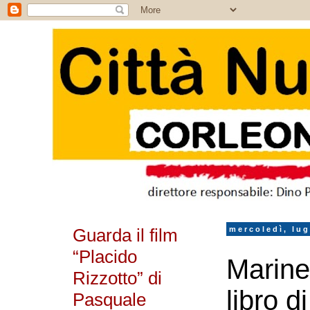
Guarda il film
mercoledì, lug
“Placido
Marineo
Rizzotto” di
libro d
Pasquale