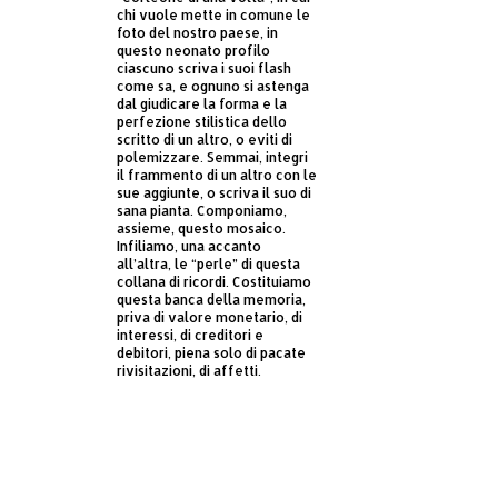
chi vuole mette in comune le
foto del nostro paese, in
questo neonato profilo
ciascuno scriva i suoi flash
come sa, e ognuno si astenga
dal giudicare la forma e la
perfezione stilistica dello
scritto di un altro, o eviti di
polemizzare. Semmai, integri
il frammento di un altro con le
sue aggiunte, o scriva il suo di
sana pianta. Componiamo,
assieme, questo mosaico.
Infiliamo, una accanto
all’altra, le “perle” di questa
collana di ricordi. Costituiamo
questa banca della memoria,
priva di valore monetario, di
interessi, di creditori e
debitori, piena solo di pacate
rivisitazioni, di affetti.