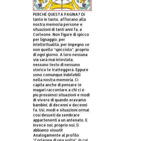
PERCHÈ QUESTA PAGINA? Di
tanto in tanto, affiorano alla
nostra memoria persone e
situazioni di tanti anni fa, a
Corleone. Non figure di spicco
per lignaggio, per
intellettualità, per impegno se
non quello “spicciolo”, proprio
di ogni giorno. A loro nessuna
via sarà mai intestata,
nessuno testo di nessuno
storico le tratteggerà. Eppure
sono comunque indelebili
nella nostra memoria. Ci
capita anche di pensare (e
magari raccontare a chi ci è
più prossimo) situazioni e modi
di vivere di quando eravamo
bambini, di decenni e decenni
fa. Usi, modi e situazioni ormai
così desueti da sembrare
appartenenti a un antenato. E
invece noi, proprio noi, li
abbiamo vissuti!
Analogamente al profilo
“Corleone di una volta”, in cui