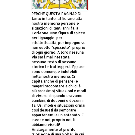
PERCHÈ QUESTA PAGINA? Di
tanto in tanto, affiorano alla
nostra memoria persone e
situazioni di tanti anni fa, a
Corleone. Non figure di spicco
per lignaggio, per
intellettualità, per impegno se
non quello “spicciolo”, proprio
di ogni giorno. A loro nessuna
via sarà mai intestata,
nessuno testo di nessuno
storico le tratteggerà. Eppure
sono comunque indelebili
nella nostra memoria. Ci
capita anche di pensare (e
magari raccontare a chi ci è
più prossimo) situazioni e modi
di vivere di quando eravamo
bambini, di decenni e decenni
fa. Usi, modi e situazioni ormai
così desueti da sembrare
appartenenti a un antenato. E
invece noi, proprio noi, li
abbiamo vissuti!
Analogamente al profilo
“Corleone di una volta”, in cui