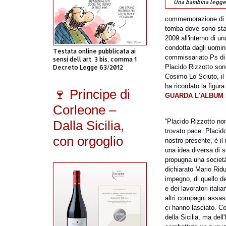
Una bambina legge
commemorazione di Pl
tomba dove sono stati
2009 all'interno di 
condotta dagli uomini 
Testata online pubblicata ai
commissariato Ps di
sensi dell'art. 3 bis, comma 1
Placido Rizzotto sono
Decreto Legge 63/2012
Cosimo Lo Sciuto, il
ha ricordato la figur
🍷 Principe di
GUARDA L'ALBUM
Corleone –
“Placido Rizzotto no
Dalla Sicilia,
trovato pace. Placido
con orgoglio
nostro presente, è il
una idea diversa di s
propugna una società
dichiarato Mario Ridu
impegno, di quello de
e dei lavoratori ital
altri compagni assass
ci hanno lasciato. Co
della Sicilia, ma dell'