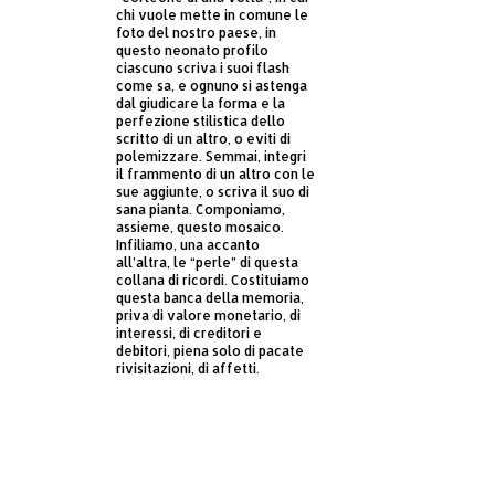
chi vuole mette in comune le
foto del nostro paese, in
questo neonato profilo
ciascuno scriva i suoi flash
come sa, e ognuno si astenga
dal giudicare la forma e la
perfezione stilistica dello
scritto di un altro, o eviti di
polemizzare. Semmai, integri
il frammento di un altro con le
sue aggiunte, o scriva il suo di
sana pianta. Componiamo,
assieme, questo mosaico.
Infiliamo, una accanto
all’altra, le “perle” di questa
collana di ricordi. Costituiamo
questa banca della memoria,
priva di valore monetario, di
interessi, di creditori e
debitori, piena solo di pacate
rivisitazioni, di affetti.