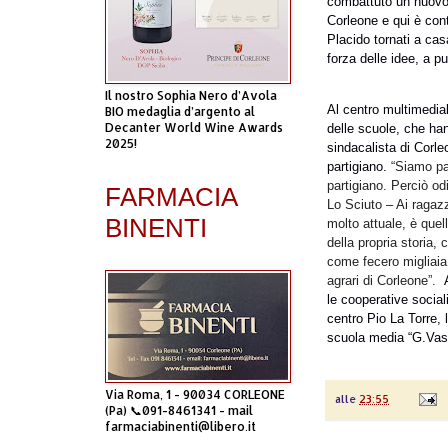
combattuto un nuovo 
Corleone e qui è cont
Placido tornati a ca
forza delle idee, a pu
Il nostro Sophia Nero d’Avola
Al centro multimedial
BIO medaglia d’argento al
Decanter World Wine Awards
delle scuole, che han
2025!
sindacalista di Corle
partigiano.
“Siamo par
partigiano. Perciò odi
FARMACIA
Lo Sciuto – Ai ragaz
BINENTI
molto attuale, è quell
della propria storia,
come fecero migliaia 
agrari di Corleone”.
le cooperative social
centro Pio La Torre, l
scuola media “G.Vasi
Via Roma, 1 - 90034 CORLEONE
alle
23:55
(Pa) 📞091-8461341 - mail
farmaciabinenti@libero.it