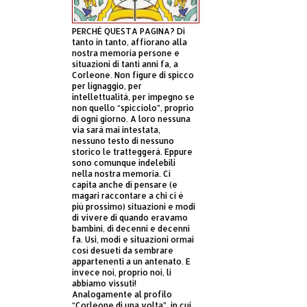
PERCHÈ QUESTA PAGINA? Di
tanto in tanto, affiorano alla
nostra memoria persone e
situazioni di tanti anni fa, a
Corleone. Non figure di spicco
per lignaggio, per
intellettualità, per impegno se
non quello “spicciolo”, proprio
di ogni giorno. A loro nessuna
via sarà mai intestata,
nessuno testo di nessuno
storico le tratteggerà. Eppure
sono comunque indelebili
nella nostra memoria. Ci
capita anche di pensare (e
magari raccontare a chi ci è
più prossimo) situazioni e modi
di vivere di quando eravamo
bambini, di decenni e decenni
fa. Usi, modi e situazioni ormai
così desueti da sembrare
appartenenti a un antenato. E
invece noi, proprio noi, li
abbiamo vissuti!
Analogamente al profilo
“Corleone di una volta”, in cui