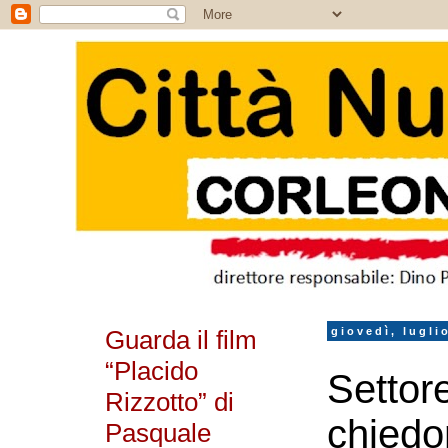
Guarda il film
giovedì, lugli
“Placido
Settore 
Rizzotto” di
chiedo
Pasquale