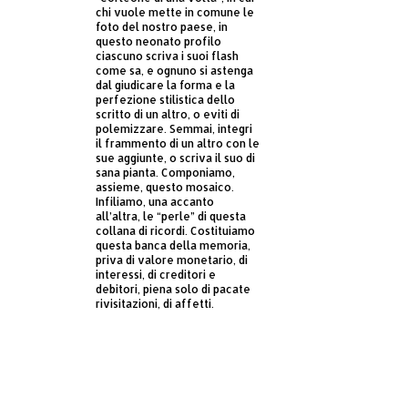
chi vuole mette in comune le
foto del nostro paese, in
questo neonato profilo
ciascuno scriva i suoi flash
come sa, e ognuno si astenga
dal giudicare la forma e la
perfezione stilistica dello
scritto di un altro, o eviti di
polemizzare. Semmai, integri
il frammento di un altro con le
sue aggiunte, o scriva il suo di
sana pianta. Componiamo,
assieme, questo mosaico.
Infiliamo, una accanto
all’altra, le “perle” di questa
collana di ricordi. Costituiamo
questa banca della memoria,
priva di valore monetario, di
interessi, di creditori e
debitori, piena solo di pacate
rivisitazioni, di affetti.